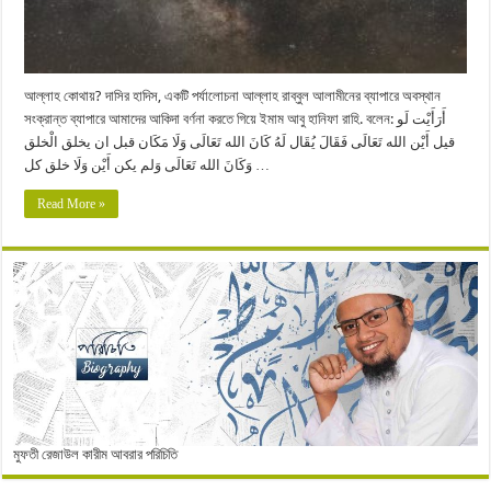
আল্লাহ কোথায়? দাসির হাদিস, একটি পর্যালোচনা আল্লাহ রাব্বুল আলামীনের ব্যাপারে অবস্থান
সংক্রান্ত ব্যাপারে আমাদের আকিদা বর্ণনা করতে গিয়ে ইমাম আবু হানিফা রাহি. বলেন: أَرَأَيْت لَو
قيل أَيْن الله تَعَالَى فَقَالَ يُقَال لَهُ كَانَ الله تَعَالَى وَلَا مَكَان قبل ان يخلق الْخلق
وَكَانَ الله تَعَالَى وَلم يكن أَيْن وَلَا خلق كل …
Read More »
মুফতী রেজাউল কারীম আবরার পরিচিতি