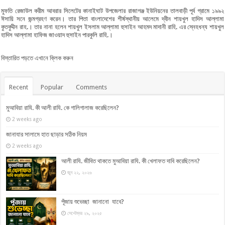
মুফতি রেজাউল করীম আবরার সিলেটের কানাইঘাট উপজেলার রাজাগঞ্জ ইউনিয়নের তালবাড়ী পূর্ব গ্রামে ১৯৯২
ঈসায়ি সনে জন্মগ্রহণ করেন। তার পিতা বাংলাদেশের শীর্ষস্থানীয় আলেমে দ্বীন শায়খুল হাদিস আল্লামা
কুতবুদ্দীন রাহ.। তার নানা হলেন শায়খুল ইসলাম আল্লামা হুসাইন আহমদ মাদানী রাহি. এর স্নেহধন্য শায়খুল
হাদিস আল্লামা হাফিজ জাওয়াদ হুসাইন পারকুলি রাহি.।
বিস্তারিত পড়তে এখানে ক্লিক করুন
Recent
Popular
Comments
মুআবিয়া রাযি. কী আলী রাযি. কে গালিগালাজ করেছিলেন?
2 weeks ago
জানাযার সালামে হাত ছাড়ার সঠিক নিয়ম
2 weeks ago
আলী রাযি. জীবিত থাকতে মুআবিয়া রাযি. কী খেলাফত দাবি করেছিলেন?
জুন ২২, ২০২৬
পূঁজায় শুভেচ্ছা জানানো যাবে?
সেপ্টেম্বর ২৯, ২০২৫