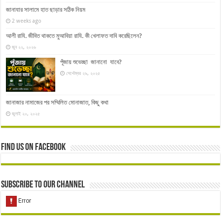
জানাযার সালামে হাত ছাড়ার সঠিক নিয়ম
2 weeks ago
আলী রাযি. জীবিত থাকতে মুআবিয়া রাযি. কী খেলাফত দাবি করেছিলেন?
জুন ২২, ২০২৬
পূঁজায় শুভেচ্ছা জানানো যাবে?
সেপ্টেম্বর ২৯, ২০২৫
জানাজার নামাজের পর সম্মিলিত মোনাজাত, কিছু কথা
জুলাই ২০, ২০২৫
Find us on Facebook
Subscribe to our Channel