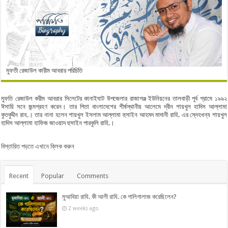
মুফতী রেজাউল কারীম আবরার পরিচিতি
মুফতি রেজাউল করীম আবরার সিলেটের কানাইঘাট উপজেলার রাজাগঞ্জ ইউনিয়নের তালবাড়ী পূর্ব গ্রামে ১৯৯২
ঈসায়ি সনে জন্মগ্রহণ করেন। তার পিতা বাংলাদেশের শীর্ষস্থানীয় আলেমে দ্বীন শায়খুল হাদিস আল্লামা
কুতবুদ্দীন রাহ.। তার নানা হলেন শায়খুল ইসলাম আল্লামা হুসাইন আহমদ মাদানী রাহি. এর স্নেহধন্য শায়খুল
হাদিস আল্লামা হাফিজ জাওয়াদ হুসাইন পারকুলি রাহি.।
বিস্তারিত পড়তে এখানে ক্লিক করুন
Recent
Popular
Comments
মুআবিয়া রাযি. কী আলী রাযি. কে গালিগালাজ করেছিলেন?
2 weeks ago