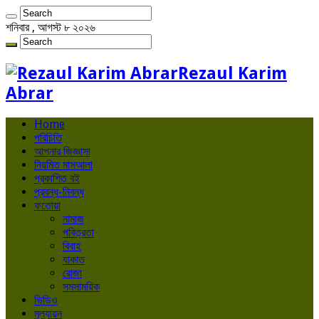
শনিবার , আগস্ট ৮ ২০২৬
Rezaul Karim
Abrar
Home
পরিচিতি
আপনার জিজ্ঞাসা
নিয়মিত মাসআলা
প্রকাশিত বই
প্রবন্ধ-নিবন্ধ
ফতোয়া
নামাজ
পবিত্রতা
বিবাহ
যাকাত
রোজা
সমসাময়িক
ভিডিও
মূল্যায়ন