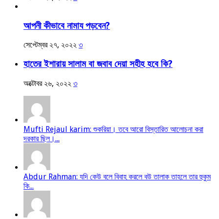
আপনী কীভাবে নামায পড়বেন?
সেপ্টেম্বর ২৭, ২০২২
৩
হাতের ইশারায় সালাম বা জবাব দেয়া সহীহ হবে কি?
অক্টোবর ২৬, ২০২২
৩
Mufti Rejaul karim: শুকরিয়া। তবে আরো বিস্তারিত আলোচনা করা
দরকার ছিল।...
Abdur Rahman: যদি কেউ বলে বিবাহ করলে বউ তালাক তাহলে তার হুকুম
কি...