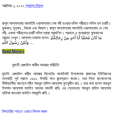
অক্টোবর ১, ২০২২
প্রবন্ধ-নিবন্ধ
রাসূল সাল্লাল্লাহু আলাইহি ওয়াসাল্লাম শেষ নবী হওয়ার দলিল শরীয়তে দলিল হল চারটি।
কুরআন, সুন্নাহ , ইজমা এবং কিয়াস। রাসূল সাল্লাল্লাহু আলাইহি ওয়াসাল্লাম যে শেষ
নবী, একথা শরীয়তের চারটি দলিল দ্বারা প্রমাণিত। প্রথমে এ সংক্রান্ত কুরআনের
আয়াত দেখুন। আল্লাহ তায়ালা বলেন- مَا كَانَ مُحَمَّدٌ أَبَا أَحَدٍ مِنْ رِجَالِكُمْ
وَلَكِنْ رَسُولَ اللَّهِ …
Read More »
মুফতী রেজাউল কারীম আবরার পরিচিতি
মুফতি রেজাউল করীম আবরার সিলেটের কানাইঘাট উপজেলার রাজাগঞ্জ ইউনিয়নের
তালবাড়ী পূর্ব গ্রামে ১৯৯২ ঈসায়ি সনে জন্মগ্রহণ করেন। তার পিতা বাংলাদেশের
শীর্ষস্থানীয় আলেমে দ্বীন শায়খুল হাদিস আল্লামা কুতবুদ্দীন রাহ.। তার নানা হলেন শায়খুল
ইসলাম আল্লামা হুসাইন আহমদ মাদানী রাহি. এর স্নেহধন্য শায়খুল হাদিস আল্লামা
হাফিজ জাওয়াদ হুসাইন পারকুলি রাহি.।
বিস্তারিত পড়তে এখানে ক্লিক করুন