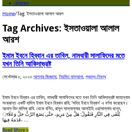
যোগাযোগ
Home
/
Tag:
ইসতাওয়ালা আলাল আরশ
Tag Archives:
ইসতাওয়ালা আলাল
আরশ
ইমাম ইবনে হিব্বান এর তাবিল, নামধারী সালাফিদের মতে
যখন তিনি আকিদাভ্রষ্ট
সেপ্টেম্বর ৮, ২০২৩
আপনার জিজ্ঞাসা
,
নিয়মিত মাসআলা
,
প্রবন্ধ-নিবন্ধ
ইমাম ইবনে হিব্বান এর তাবিল, নামধারী সালাফিদের মতে যখন তিনি আকিদাভ্রষ্ট জাহান্নাম
সংক্রান্ত একটি হাদিস ইমাম ইবনে হিব্বান রাহি. ‘সহিহ ইবনে হিব্বান’ এ বর্ণনা করেছেন।
আনাস বিন মালিক রাযি. থেকে বর্ণিত, রাসুল সাল্লাল্লাহু আলাইহি ওয়াসাল্লাম বলেন,
্রيُلْقَى فِي النَّارِ فَتَقُولُ: هَلْ مِنْ مَزِيدٍ، حَتَّى يَضَعَ الرَّبُّ جَلَّ وَعَلَا
قَدَمَهُ فِيهَا، …
Read More »