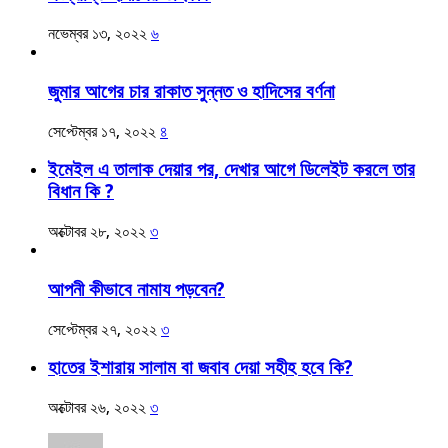
নভেম্বর ১৩, ২০২২
৬
জুমার আগের চার রাকাত সুন্নত ও হাদিসের বর্ণনা
সেপ্টেম্বর ১৭, ২০২২
৪
ইমেইল এ তালাক দেয়ার পর, দেখার আগে ডিলেইট করলে তার
বিধান কি ?
অক্টোবর ২৮, ২০২২
৩
আপনী কীভাবে নামায পড়বেন?
সেপ্টেম্বর ২৭, ২০২২
৩
হাতের ইশারায় সালাম বা জবাব দেয়া সহীহ হবে কি?
অক্টোবর ২৬, ২০২২
৩