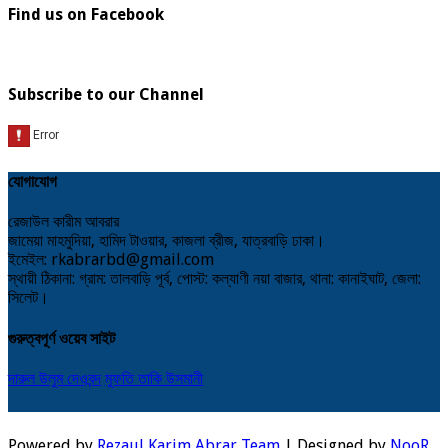
Find us on Facebook
Subscribe to our Channel
যোগাযোগ
রেজাউল কারীম আবরার
জামেয়া মাহমুদিয়া, হামিদ টাওয়ার, কাজলা ব্রীজ, যাত্রবাড়ি ঢাকা।
ইমেইল: rkabrarbd@gmail.com
স্থায়ী ঠিকানা: গ্রাম: তালবাড়ি পূর্ব, পোস্ট: কল্যাণী নয়া বাজার, থানা: কানাইঘাট, জেলা:
সিলেট।
গুরুত্বপূর্ণ ওয়েব সাইট
দারুল উলুম দেওবন্দ
মুফতি তাকি উসমানী
Powered by
Rezaul Karim Abrar Team
| Designed by
NooR