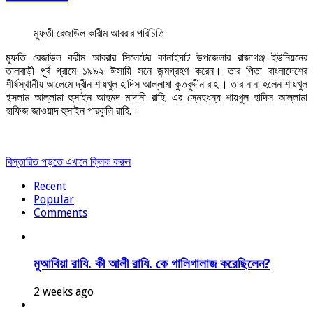
মুফতী রেজাউল কারীম আবরার পরিচিতি
মুফতি রেজাউল করীম আবরার সিলেটের কানাইঘাট উপজেলার রাজাগঞ্জ ইউনিয়নের
তালবাড়ী পূর্ব গ্রামে ১৯৯২ ঈসায়ি সনে জন্মগ্রহণ করেন। তার পিতা বাংলাদেশের
শীর্ষস্থানীয় আলেমে দ্বীন শায়খুল হাদিস আল্লামা কুতবুদ্দীন রাহ.। তার নানা হলেন শায়খুল
ইসলাম আল্লামা হুসাইন আহমদ মাদানী রাহি. এর স্নেহধন্য শায়খুল হাদিস আল্লামা
হাফিজ জাওয়াদ হুসাইন পারকুলি রাহি.।
বিস্তারিত পড়তে এখানে ক্লিক করুন
Recent
Popular
Comments
মুআবিয়া রাযি. কী আলী রাযি. কে গালিগালাজ করেছিলেন?
2 weeks ago