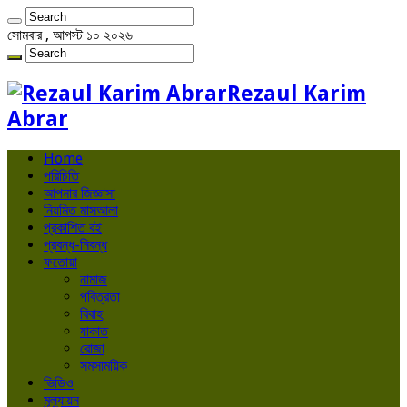
সোমবার , আগস্ট ১০ ২০২৬
Rezaul Karim
Abrar
Home
পরিচিতি
আপনার জিজ্ঞাসা
নিয়মিত মাসআলা
প্রকাশিত বই
প্রবন্ধ-নিবন্ধ
ফতোয়া
নামাজ
পবিত্রতা
বিবাহ
যাকাত
রোজা
সমসাময়িক
ভিডিও
মূল্যায়ন