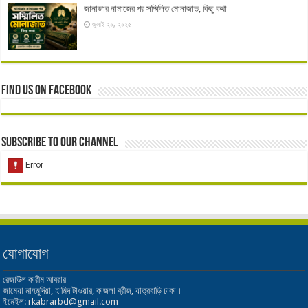
জানাজার নামাজের পর সম্মিলিত মোনাজাত, কিছু কথা
জুলাই ২০, ২০২৫
Find us on Facebook
Subscribe to our Channel
যোগাযোগ
রেজাউল কারীম আবরার
জামেয়া মাহমুদিয়া, হামিদ টাওয়ার, কাজলা ব্রীজ, যাত্রবাড়ি ঢাকা।
ইমেইল: rkabrarbd@gmail.com