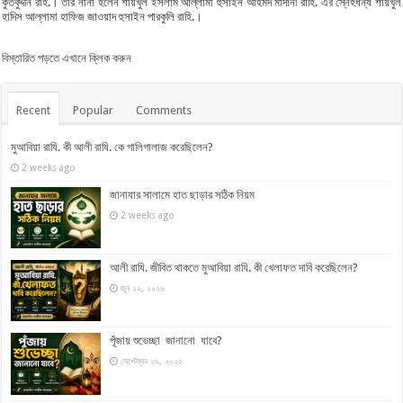
কুতবুদ্দীন রাহ.। তার নানা হলেন শায়খুল ইসলাম আল্লামা হুসাইন আহমদ মাদানী রাহি. এর স্নেহধন্য শায়খুল
হাদিস আল্লামা হাফিজ জাওয়াদ হুসাইন পারকুলি রাহি.।
বিস্তারিত পড়তে এখানে ক্লিক করুন
Recent
Popular
Comments
মুআবিয়া রাযি. কী আলী রাযি. কে গালিগালাজ করেছিলেন?
2 weeks ago
জানাযার সালামে হাত ছাড়ার সঠিক নিয়ম
2 weeks ago
আলী রাযি. জীবিত থাকতে মুআবিয়া রাযি. কী খেলাফত দাবি করেছিলেন?
জুন ২২, ২০২৬
পূঁজায় শুভেচ্ছা জানানো যাবে?
সেপ্টেম্বর ২৯, ২০২৫