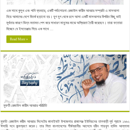
এক সাথে কুলুখ এবং পানি ব্যবহার, একটি পর্যালোচনা রেজাউল কারীম আবরার সম্প্রতি এ মাসআলা
নিয়ে আমাদের দেশে বিতর্ক ছড়ানো হয়। যুগ যুগ থেকে চলে আসা একটি মাসআলার বিপরিত কিছু ভাই
মূর্খতার কারণে ভিন্ন মতামত পেশ করে সাধারণ মানুষের মাঝে অস্থিরতা তৈরী করেছেন। তারা ফতোয়া
দিচ্ছেন যে ইসতেঞ্জায় গিয়ে এক সাথে …
Read More »
মুফতী রেজাউল কারীম আবরার পরিচিতি
মুফতি রেজাউল করীম আবরার সিলেটের কানাইঘাট উপজেলার রাজাগঞ্জ ইউনিয়নের তালবাড়ী পূর্ব গ্রামে ১৯৯২
ঈসায়ি সনে জন্মগ্রহণ করেন। তার পিতা বাংলাদেশের শীর্ষস্থানীয় আলেমে দ্বীন শায়খুল হাদিস আল্লামা