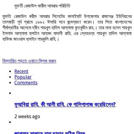
মুফতী রেজাউল কারীম আবরার পরিচিতি
মুফতি রেজাউল করীম আবরার সিলেটের কানাইঘাট উপজেলার রাজাগঞ্জ ইউনিয়নের
তালবাড়ী পূর্ব গ্রামে ১৯৯২ ঈসায়ি সনে জন্মগ্রহণ করেন। তার পিতা বাংলাদেশের
শীর্ষস্থানীয় আলেমে দ্বীন শায়খুল হাদিস আল্লামা কুতবুদ্দীন রাহ.। তার নানা হলেন শায়খুল
ইসলাম আল্লামা হুসাইন আহমদ মাদানী রাহি. এর স্নেহধন্য শায়খুল হাদিস আল্লামা
হাফিজ জাওয়াদ হুসাইন পারকুলি রাহি.।
বিস্তারিত পড়তে এখানে ক্লিক করুন
Recent
Popular
Comments
মুআবিয়া রাযি. কী আলী রাযি. কে গালিগালাজ করেছিলেন?
2 weeks ago
জানাযার সালামে হাত ছাড়ার সঠিক নিয়ম