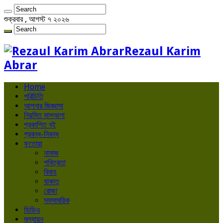
শুক্রবার , আগস্ট ৭ ২০২৬
Rezaul Karim
Abrar
Home
পরিচিতি
আপনার জিজ্ঞাসা
নিয়মিত মাসআলা
প্রকাশিত বই
প্রবন্ধ-নিবন্ধ
ফতোয়া
নামাজ
পবিত্রতা
বিবাহ
যাকাত
রোজা
সমসাময়িক
ভিডিও
মূল্যায়ন