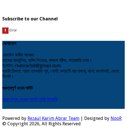
Subscribe to our Channel
যোগাযোগ
রেজাউল কারীম আবরার
জামেয়া মাহমুদিয়া, হামিদ টাওয়ার, কাজলা ব্রীজ, যাত্রবাড়ি ঢাকা।
ইমেইল: rkabrarbd@gmail.com
স্থায়ী ঠিকানা: গ্রাম: তালবাড়ি পূর্ব, পোস্ট: কল্যাণী নয়া বাজার, থানা: কানাইঘাট, জেলা:
সিলেট।
গুরুত্বপূর্ণ ওয়েব সাইট
দারুল উলুম দেওবন্দ
মুফতি তাকি উসমানী
Powered by
Rezaul Karim Abrar Team
| Designed by
NooR
© Copyright 2026, All Rights Reserved