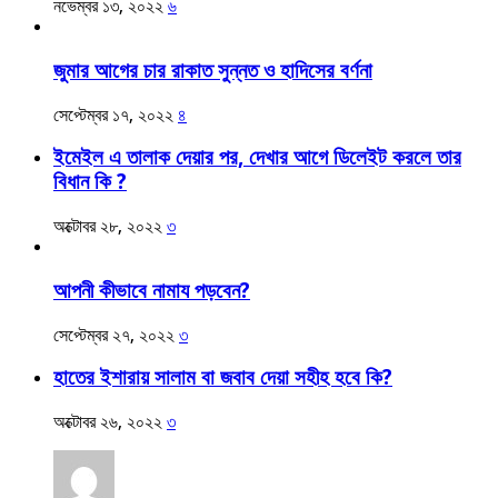
নভেম্বর ১৩, ২০২২
৬
জুমার আগের চার রাকাত সুন্নত ও হাদিসের বর্ণনা
সেপ্টেম্বর ১৭, ২০২২
৪
ইমেইল এ তালাক দেয়ার পর, দেখার আগে ডিলেইট করলে তার
বিধান কি ?
অক্টোবর ২৮, ২০২২
৩
আপনী কীভাবে নামায পড়বেন?
সেপ্টেম্বর ২৭, ২০২২
৩
হাতের ইশারায় সালাম বা জবাব দেয়া সহীহ হবে কি?
অক্টোবর ২৬, ২০২২
৩