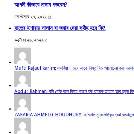
আপনী কীভাবে নামায পড়বেন?
সেপ্টেম্বর ২৭, ২০২২
৩
হাতের ইশারায় সালাম বা জবাব দেয়া সহীহ হবে কি?
অক্টোবর ২৬, ২০২২
৩
Mufti Rejaul karim: শুকরিয়া। তবে আরো বিস্তারিত আলোচনা করা দরকার
Abdur Rahman: যদি কেউ বলে বিবাহ করলে বউ তালাক তাহলে তার হুকুম কি.
ZAKARIA AHMED CHOUDHURY: আসসালামু আলাইকুম ওয়া রহমাতুল্লাহ আম