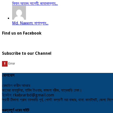
বিলাল আহমদ সালেহী: জাযাকাল্লাহ...
Md. Naeem: মাশাল্লাহ...
Find us on Facebook
Subscribe to our Channel
যোগাযোগ
রেজাউল কারীম আবরার
জামেয়া মাহমুদিয়া, হামিদ টাওয়ার, কাজলা ব্রীজ, যাত্রবাড়ি ঢাকা।
ইমেইল: rkabrarbd@gmail.com
স্থায়ী ঠিকানা: গ্রাম: তালবাড়ি পূর্ব, পোস্ট: কল্যাণী নয়া বাজার, থানা: কানাইঘাট, জেলা: সি
গুরুত্বপূর্ণ ওয়েব সাইট