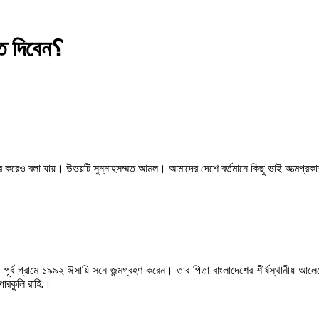
কীূভাবে নামাজের ইকামত দিবেন؟
 করেও বলা যায়। উভয়টি সুন্নাহসম্মত আমল। আমাদের দেশে বর্তমানে কিছু ভাই আত্মপ্রকাশ
্ব গ্রামে ১৯৯২ ঈসায়ি সনে জন্মগ্রহণ করেন। তার পিতা বাংলাদেশের শীর্ষস্থানীয় আলেমে
পারকুলি রাহি.।