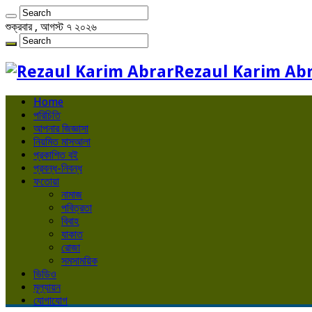
শুক্রবার , আগস্ট ৭ ২০২৬
Rezaul Karim Ab
Home
পরিচিতি
আপনার জিজ্ঞাসা
নিয়মিত মাসআলা
প্রকাশিত বই
প্রবন্ধ-নিবন্ধ
ফতোয়া
নামাজ
পবিত্রতা
বিবাহ
যাকাত
রোজা
সমসাময়িক
ভিডিও
মূল্যায়ন
যোগাযোগ