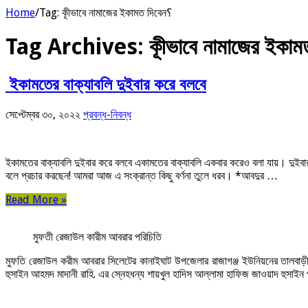
Home
/
Tag:
কীূভাবে নামাজের ইকামত দিবেন؟
Tag Archives:
ইকামতের বাক্যাবলি দুইবার করে বলবে
সেপ্টেম্বর ৩০, ২০২২
প্রবন্ধ-নিবন্ধ
ইকামতের বাক্যাবলি দুইবার করে বলবে একামতের বাক্যাবলি একবার করেও বলা যায়। দুইবার
বলে প্রচার করছেন! আমরা আজ এ সংক্রান্ত কিছু বর্ণনা তুলে ধরব। *আবদুর …
Read More »
মুফতী রেজাউল কারীম আবরার পরিচিতি
মুফতি রেজাউল করীম আবরার সিলেটের কানাইঘাট উপজেলার রাজাগঞ্জ ইউনিয়নের তালবাড়ী পূর
হুসাইন আহমদ মাদানী রাহি. এর স্নেহধন্য শায়খুল হাদিস আল্লামা হাফিজ জাওয়াদ হুসাইন 