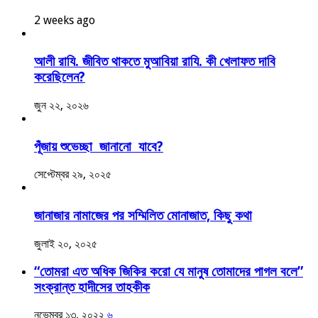
2 weeks ago
আলী রাযি. জীবিত থাকতে মুআবিয়া রাযি. কী খেলাফত দাবি
করেছিলেন?
জুন ২২, ২০২৬
পূঁজায় শুভেচ্ছা জানানো যাবে?
সেপ্টেম্বর ২৯, ২০২৫
জানাজার নামাজের পর সম্মিলিত মোনাজাত, কিছু কথা
জুলাই ২০, ২০২৫
“তোমরা এত অধিক জিকির করো যে মানুষ তোমাদের পাগল বলে”
সংক্রান্ত হাদীসের তাহকীক
নভেম্বর ১৩, ২০২২
৬