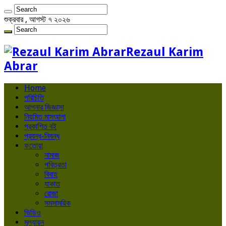
শুক্রবার , আগস্ট ৭ ২০২৬
Rezaul Karim
Abrar
Home
পরিচিতি
আপনার জিজ্ঞাসা
নিয়মিত মাসআলা
প্রকাশিত বই
প্রবন্ধ-নিবন্ধ
ফতোয়া
নামাজ
পবিত্রতা
বিবাহ
যাকাত
রোজা
সমসাময়িক
ভিডিও
মূল্যায়ন