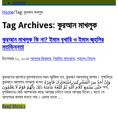
যোগাযোগ
Home
/
Tag:
কুরআন মাখলুক
Tag Archives:
কুরআন মাখলুক
কুরআন মাখলুক কি না? ইমাম বুখারি ও ইমাম জুহলির
মতভিন্নতা
ডিসেম্বর ২১, ২০২৪
আপনার জিজ্ঞাসা
,
নিয়মিত মাসআলা
,
প্রবন্ধ-নিবন্ধ
কুরআনের ব্যাপারে মুসলমানদের সরল আকিদা হল, কুরআন আল্লাহর কালাম। পক্ষবিত্র
কুরআনে আল্লাহ তাআলা বলেন: وَإِنْ أَحَدٌ مِنَ الْمُشْرِكِينَ اسْتَجَارَكَ فَأَجِرْهُ
حَتَّى يَسْمَعَ كَلَامَ اللَّهِ ثُمَّ أَبْلِغْهُ مَأْمَنَهُ ذَلِكَ بِأَنَّهُمْ قَوْمٌ لَا يَعْلَمُونَ অর্থ,
মুশরিকদের কেউ আপক্ষনার কাছে আশ্রয় চাইলে তাকে আশ্রয় দিবেন। যাতে সে
আল্লাহর কালাম শুনতে পায়। এরপর তাকে …
Read More »