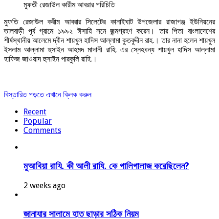
মুফতী রেজাউল কারীম আবরার পরিচিতি
মুফতি রেজাউল করীম আবরার সিলেটের কানাইঘাট উপজেলার রাজাগঞ্জ ইউনিয়নের
তালবাড়ী পূর্ব গ্রামে ১৯৯২ ঈসায়ি সনে জন্মগ্রহণ করেন। তার পিতা বাংলাদেশের
শীর্ষস্থানীয় আলেমে দ্বীন শায়খুল হাদিস আল্লামা কুতবুদ্দীন রাহ.। তার নানা হলেন শায়খুল
ইসলাম আল্লামা হুসাইন আহমদ মাদানী রাহি. এর স্নেহধন্য শায়খুল হাদিস আল্লামা
হাফিজ জাওয়াদ হুসাইন পারকুলি রাহি.।
বিস্তারিত পড়তে এখানে ক্লিক করুন
Recent
Popular
Comments
মুআবিয়া রাযি. কী আলী রাযি. কে গালিগালাজ করেছিলেন?
2 weeks ago
জানাযার সালামে হাত ছাড়ার সঠিক নিয়ম