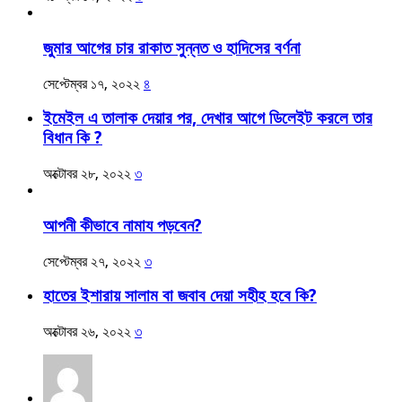
জুমার আগের চার রাকাত সুন্নত ও হাদিসের বর্ণনা
সেপ্টেম্বর ১৭, ২০২২
৪
ইমেইল এ তালাক দেয়ার পর, দেখার আগে ডিলেইট করলে তার
বিধান কি ?
অক্টোবর ২৮, ২০২২
৩
আপনী কীভাবে নামায পড়বেন?
সেপ্টেম্বর ২৭, ২০২২
৩
হাতের ইশারায় সালাম বা জবাব দেয়া সহীহ হবে কি?
অক্টোবর ২৬, ২০২২
৩