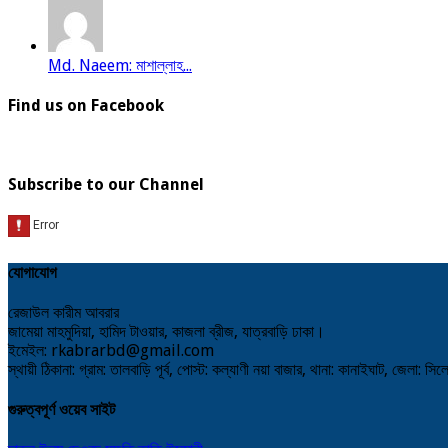
Md. Naeem: মাশাল্লাহ...
Find us on Facebook
Subscribe to our Channel
যোগাযোগ
রেজাউল কারীম আবরার
জামেয়া মাহমুদিয়া, হামিদ টাওয়ার, কাজলা ব্রীজ, যাত্রবাড়ি ঢাকা।
ইমেইল: rkabrarbd@gmail.com
স্থায়ী ঠিকানা: গ্রাম: তালবাড়ি পূর্ব, পোস্ট: কল্যাণী নয়া বাজার, থানা: কানাইঘাট, জেলা: সি
গুরুত্বপূর্ণ ওয়েব সাইট