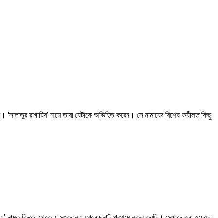
কেন। ‘সালাতুর রাগায়িব’ নামে তারা যেটাকে অভিহিত করেন। সে নামাযের বিশেষ ফযীলত কিছু
ীলত’ নামক কিতাব থেকে এ সংক্রান্ত আলোচনাটি প্রথমে নকল করছি। সেখানে বলা হয়েছে-