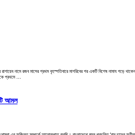
ুর রাগায়েব নামে রজব মাসের প্রথম বৃহস্পতিবারে মাগরিবের পর একটি বিশেষ নামায পড়ে থা
থেকে প্রথমে …
কটি আমল
 শোম্বা এর ফজিলত সম্পর্কে আলোকপাত করছি। বাংলাদেশে বহুল প্রচলিত ‘বার চান্দের ফয