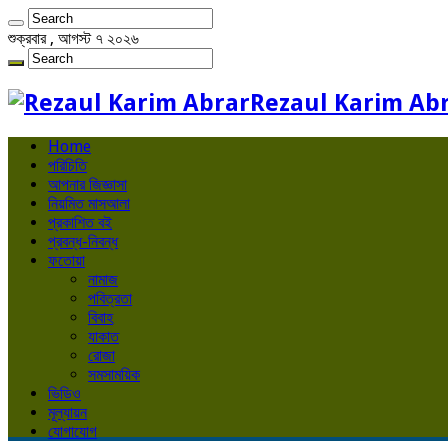
শুক্রবার , আগস্ট ৭ ২০২৬
Rezaul Karim Ab
Home
পরিচিতি
আপনার জিজ্ঞাসা
নিয়মিত মাসআলা
প্রকাশিত বই
প্রবন্ধ-নিবন্ধ
ফতোয়া
নামাজ
পবিত্রতা
বিবাহ
যাকাত
রোজা
সমসাময়িক
ভিডিও
মূল্যায়ন
যোগাযোগ