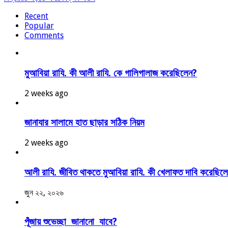
Recent
Popular
Comments
মুআবিয়া রাযি. কী আলী রাযি. কে গালিগালাজ করেছিলেন?
2 weeks ago
জানাযার সালামে হাত ছাড়ার সঠিক নিয়ম
2 weeks ago
আলী রাযি. জীবিত থাকতে মুআবিয়া রাযি. কী খেলাফত দাবি করেছিল
জুন ২২, ২০২৬
পূঁজায় শুভেচ্ছা জানানো যাবে?