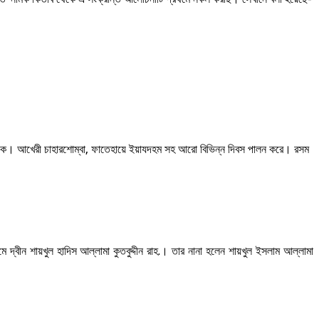
 থাকে। আখেরী চাহারশোম্বা, ফাতেহায়ে ইয়াযদহম সহ আরো বিভিন্ন দিবস পালন করে। রসম
 দ্বীন শায়খুল হাদিস আল্লামা কুতবুদ্দীন রাহ.। তার নানা হলেন শায়খুল ইসলাম আল্লামা