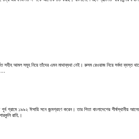
িত সহীহ আমল সমূহ নিয়ে তাঁদের এমন মাথাব্যথা নেই। রুসম রেওয়াজ নিয়ে সর্বদা ব্যস্ত
ন …
্ব গ্রামে ১৯৯২ ঈসায়ি সনে জন্মগ্রহণ করেন। তার পিতা বাংলাদেশের শীর্ষস্থানীয় আলেমে
পারকুলি রাহি.।