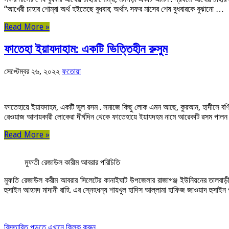
“আখেরী চাহার শোম্বা অর্থ হইতেছে বুধবার; অর্থাৎ সফর মাসের শেষ বুধবারকে বুঝানো …
Read More »
ফাতেহা ইয়াযদাহাম: একটি ভিত্তিহীন রুসুম
সেপ্টেম্বর ২৬, ২০২২
ফতোয়া
ফাতেহায়ে ইয়াযদাহম, একটি ভুল রসম . সমাজে কিছু লোক এমন আছে, কুরআন, হাদীসে বর্ণ
রেওয়াজ আদায়কারী লোকেরা দীর্ঘদিন থেকে ফাতেহায়ে ইয়াযদহম নামে আরেকটি রসম পাল
Read More »
মুফতী রেজাউল কারীম আবরার পরিচিতি
মুফতি রেজাউল করীম আবরার সিলেটের কানাইঘাট উপজেলার রাজাগঞ্জ ইউনিয়নের তালবাড়ী পূর
হুসাইন আহমদ মাদানী রাহি. এর স্নেহধন্য শায়খুল হাদিস আল্লামা হাফিজ জাওয়াদ হুসাইন 
বিস্তারিত পড়তে এখানে ক্লিক করুন