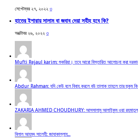
সেপ্টেম্বর ২৭, ২০২২
৩
হাতের ইশারায় সালাম বা জবাব দেয়া সহীহ হবে কি?
অক্টোবর ২৬, ২০২২
৩
Mufti Rejaul karim: শুকরিয়া। তবে আরো বিস্তারিত আলোচনা করা দরকার
Abdur Rahman: যদি কেউ বলে বিবাহ করলে বউ তালাক তাহলে তার হুকুম কি.
ZAKARIA AHMED CHOUDHURY: আসসালামু আলাইকুম ওয়া রহমাতুল্লাহ আম
বিলাল আহমদ সালেহী: জাযাকাল্লাহ...