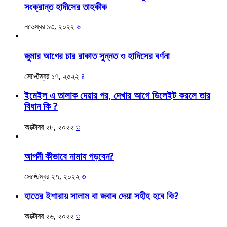
সংক্রান্ত হাদীসের তাহকীক
নভেম্বর ১৩, ২০২২
৬
জুমার আগের চার রাকাত সুন্নত ও হাদিসের বর্ণনা
সেপ্টেম্বর ১৭, ২০২২
৪
ইমেইল এ তালাক দেয়ার পর, দেখার আগে ডিলেইট করলে তার
বিধান কি ?
অক্টোবর ২৮, ২০২২
৩
আপনী কীভাবে নামায পড়বেন?
সেপ্টেম্বর ২৭, ২০২২
৩
হাতের ইশারায় সালাম বা জবাব দেয়া সহীহ হবে কি?
অক্টোবর ২৬, ২০২২
৩