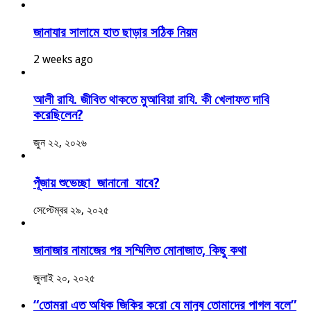
জানাযার সালামে হাত ছাড়ার সঠিক নিয়ম
2 weeks ago
আলী রাযি. জীবিত থাকতে মুআবিয়া রাযি. কী খেলাফত দাবি
করেছিলেন?
জুন ২২, ২০২৬
পূঁজায় শুভেচ্ছা জানানো যাবে?
সেপ্টেম্বর ২৯, ২০২৫
জানাজার নামাজের পর সম্মিলিত মোনাজাত, কিছু কথা
জুলাই ২০, ২০২৫
“তোমরা এত অধিক জিকির করো যে মানুষ তোমাদের পাগল বলে”