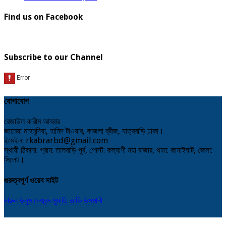
Find us on Facebook
Subscribe to our Channel
যোগাযোগ
রেজাউল কারীম আবরার
জামেয়া মাহমুদিয়া, হামিদ টাওয়ার, কাজলা ব্রীজ, যাত্রবাড়ি ঢাকা।
ইমেইল: rkabrarbd@gmail.com
স্থায়ী ঠিকানা: গ্রাম: তালবাড়ি পূর্ব, পোস্ট: কল্যাণী নয়া বাজার, থানা: কানাইঘাট, জেলা:
সিলেট।
গুরুত্বপূর্ণ ওয়েব সাইট
দারুল উলুম দেওবন্দ
মুফতি তাকি উসমানী