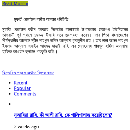
Read More »
মুফতী রেজাউল কারীম আবরার পরিচিতি
মুফতি রেজাউল করীম আবরার সিলেটের কানাইঘাট উপজেলার রাজাগঞ্জ ইউনিয়নের
তালবাড়ী পূর্ব গ্রামে ১৯৯২ ঈসায়ি সনে জন্মগ্রহণ করেন। তার পিতা বাংলাদেশের
শীর্ষস্থানীয় আলেমে দ্বীন শায়খুল হাদিস আল্লামা কুতবুদ্দীন রাহ.। তার নানা হলেন শায়খুল
ইসলাম আল্লামা হুসাইন আহমদ মাদানী রাহি. এর স্নেহধন্য শায়খুল হাদিস আল্লামা
হাফিজ জাওয়াদ হুসাইন পারকুলি রাহি.।
বিস্তারিত পড়তে এখানে ক্লিক করুন
Recent
Popular
Comments
মুআবিয়া রাযি. কী আলী রাযি. কে গালিগালাজ করেছিলেন?
2 weeks ago