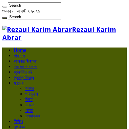
শুক্রবার , আগস্ট ৭ ২০২৬
Rezaul Karim
Abrar
Home
পরিচিতি
আপনার জিজ্ঞাসা
নিয়মিত মাসআলা
প্রকাশিত বই
প্রবন্ধ-নিবন্ধ
ফতোয়া
নামাজ
পবিত্রতা
বিবাহ
যাকাত
রোজা
সমসাময়িক
ভিডিও
মূল্যায়ন