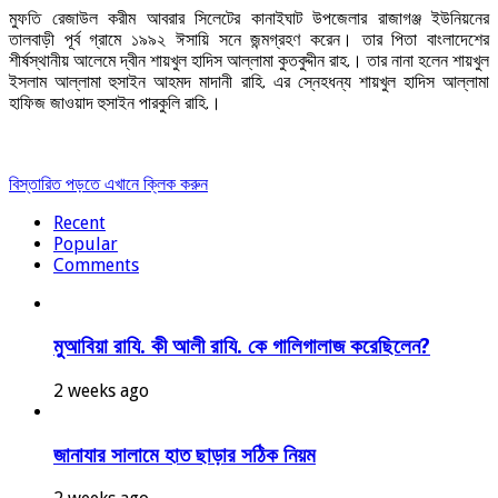
মুফতি রেজাউল করীম আবরার সিলেটের কানাইঘাট উপজেলার রাজাগঞ্জ ইউনিয়নের
তালবাড়ী পূর্ব গ্রামে ১৯৯২ ঈসায়ি সনে জন্মগ্রহণ করেন। তার পিতা বাংলাদেশের
শীর্ষস্থানীয় আলেমে দ্বীন শায়খুল হাদিস আল্লামা কুতবুদ্দীন রাহ.। তার নানা হলেন শায়খুল
ইসলাম আল্লামা হুসাইন আহমদ মাদানী রাহি. এর স্নেহধন্য শায়খুল হাদিস আল্লামা
হাফিজ জাওয়াদ হুসাইন পারকুলি রাহি.।
বিস্তারিত পড়তে এখানে ক্লিক করুন
Recent
Popular
Comments
মুআবিয়া রাযি. কী আলী রাযি. কে গালিগালাজ করেছিলেন?
2 weeks ago
জানাযার সালামে হাত ছাড়ার সঠিক নিয়ম