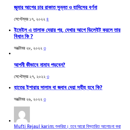
জুমার আগের চার রাকাত সুন্নত ও হাদিসের বর্ণনা
সেপ্টেম্বর ১৭, ২০২২
৪
ইমেইল এ তালাক দেয়ার পর, দেখার আগে ডিলেইট করলে তার
বিধান কি ?
অক্টোবর ২৮, ২০২২
৩
আপনী কীভাবে নামায পড়বেন?
সেপ্টেম্বর ২৭, ২০২২
৩
হাতের ইশারায় সালাম বা জবাব দেয়া সহীহ হবে কি?
অক্টোবর ২৬, ২০২২
৩
Mufti Rejaul karim: শুকরিয়া। তবে আরো বিস্তারিত আলোচনা করা