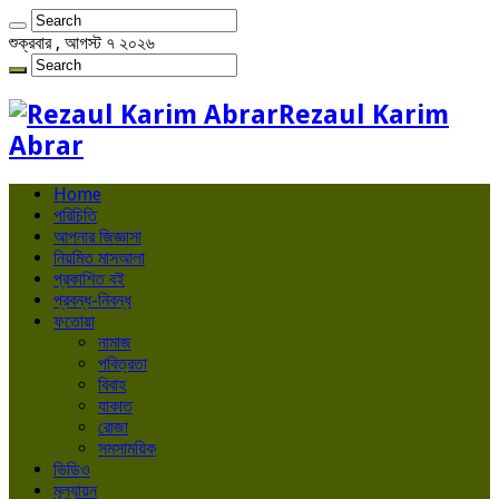
শুক্রবার , আগস্ট ৭ ২০২৬
Rezaul Karim
Abrar
Home
পরিচিতি
আপনার জিজ্ঞাসা
নিয়মিত মাসআলা
প্রকাশিত বই
প্রবন্ধ-নিবন্ধ
ফতোয়া
নামাজ
পবিত্রতা
বিবাহ
যাকাত
রোজা
সমসাময়িক
ভিডিও
মূল্যায়ন