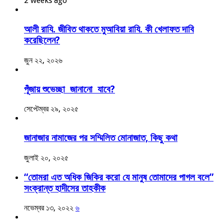
2 weeks ago
আলী রাযি. জীবিত থাকতে মুআবিয়া রাযি. কী খেলাফত দাবি
করেছিলেন?
জুন ২২, ২০২৬
পূঁজায় শুভেচ্ছা জানানো যাবে?
সেপ্টেম্বর ২৯, ২০২৫
জানাজার নামাজের পর সম্মিলিত মোনাজাত, কিছু কথা
জুলাই ২০, ২০২৫
“তোমরা এত অধিক জিকির করো যে মানুষ তোমাদের পাগল বলে”
সংক্রান্ত হাদীসের তাহকীক
নভেম্বর ১৩, ২০২২
৬