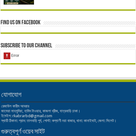
Find us on Facebook
Subscribe to our Channel
যোগাযোগ
রেজাউল কারীম আবরার
জামেয়া মাহমুদিয়া, হামিদ টাওয়ার, কাজলা ব্রীজ, যাত্রবাড়ি ঢাকা।
ইমেইল: rkabrarbd@gmail.com
স্থায়ী ঠিকানা: গ্রাম: তালবাড়ি পূর্ব, পোস্ট: কল্যাণী নয়া বাজার, থানা: কানাইঘাট, জেলা: সিলেট।
গুরুত্বপূর্ণ ওয়েব সাইট