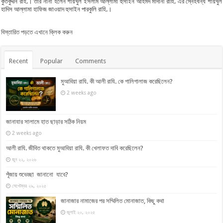
কুতবুদ্দীন রাহ.। তার নানা হলেন শায়খুল ইসলাম আল্লামা হুসাইন আহমদ মাদানী রাহি. এর স্নেহধন্য শায়খুল
হাদিস আল্লামা হাফিজ জাওয়াদ হুসাইন পারকুলি রাহি.।
বিস্তারিত পড়তে এখানে ক্লিক করুন
Recent
Popular
Comments
মুআবিয়া রাযি. কী আলী রাযি. কে গালিগালাজ করেছিলেন?
2 weeks ago
জানাযার সালামে হাত ছাড়ার সঠিক নিয়ম
2 weeks ago
আলী রাযি. জীবিত থাকতে মুআবিয়া রাযি. কী খেলাফত দাবি করেছিলেন?
জুন ২২, ২০২৬
পূঁজায় শুভেচ্ছা জানানো যাবে?
সেপ্টেম্বর ২৯, ২০২৫
জানাজার নামাজের পর সম্মিলিত মোনাজাত, কিছু কথা
জুলাই ২০, ২০২৫