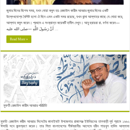
জুমার দিনের বিশেষ সময়, যখন দোয়া কবুল হয় রেজাউল কারীম আবরার জুমার দিনের একটি
উল্লেখযোগ্য বৈশিষ্ট হলো ঐ দিনে এমন একটা সময় রয়েছে, যখন বান্দা আল্লাহর কাছে যে দোয়া করে,
আল্লাহ কবুল করেন। প্রথমে এ সংক্রান্ত কয়েকটি হাদীস দেখুন। আবু হুরায়রা রা. বর্ণনা করেন—
أَنَّ رَسُولَ اللَّهِ —صلى الله عليه …
Read More »
মুফতী রেজাউল কারীম আবরার পরিচিতি
মুফতি রেজাউল করীম আবরার সিলেটের কানাইঘাট উপজেলার রাজাগঞ্জ ইউনিয়নের তালবাড়ী পূর্ব গ্রামে ১৯৯২
ঈসায়ি সনে জন্মগ্রহণ করেন। তার পিতা বাংলাদেশের শীর্ষস্থানীয় আলেমে দ্বীন শায়খুল হাদিস আল্লামা