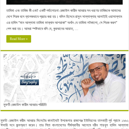
তামিমা এবং তাবিজ কী এক? একটি পর্যালোচনা রেজাউল কারীম আবরার সব ধরণের তাবিজকে আমাদের
দেশে শিরক বলে ব্যাপকভাবে প্রচার করা হয়। দলিল হিসেবে রাসুল সাল্লাল্লাহু আলাইহি ওয়াসাল্লাম
এর হাদিস “মান আল্লামা তামিমা ফাক্বাদ আশরাকা” অর্থাৎ যে তামিমা লটকালো, সে শিরক করল”
পেশ করা হয়। আমরা স্পষ্টভাবে বলি যে, কুরআনের আয়াত, …
Read More »
মুফতী রেজাউল কারীম আবরার পরিচিতি
মুফতি রেজাউল করীম আবরার সিলেটের কানাইঘাট উপজেলার রাজাগঞ্জ ইউনিয়নের তালবাড়ী পূর্ব গ্রামে ১৯৯২
ঈসায়ি সনে জন্মগ্রহণ করেন। তার পিতা বাংলাদেশের শীর্ষস্থানীয় আলেমে দ্বীন শায়খুল হাদিস আল্লামা