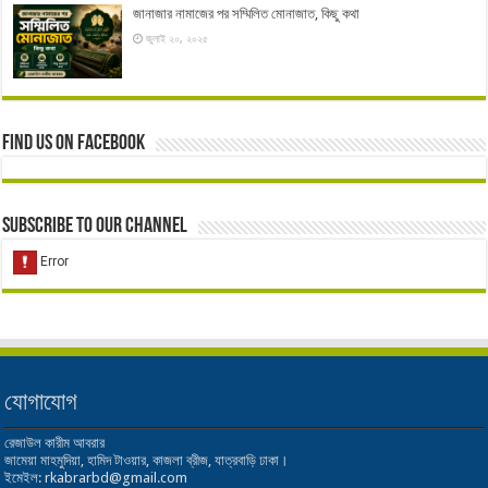
জানাজার নামাজের পর সম্মিলিত মোনাজাত, কিছু কথা
জুলাই ২০, ২০২৫
Find us on Facebook
Subscribe to our Channel
যোগাযোগ
রেজাউল কারীম আবরার
জামেয়া মাহমুদিয়া, হামিদ টাওয়ার, কাজলা ব্রীজ, যাত্রবাড়ি ঢাকা।
ইমেইল: rkabrarbd@gmail.com