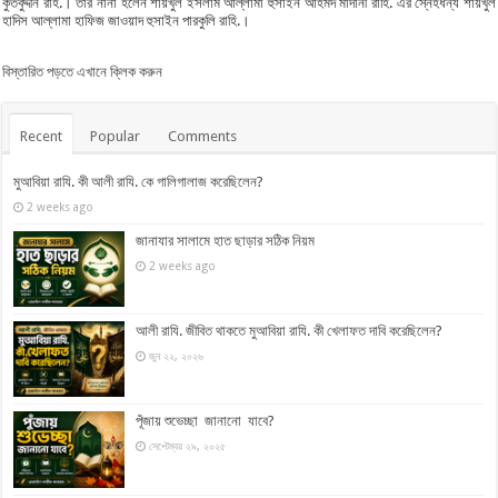
কুতবুদ্দীন রাহ.। তার নানা হলেন শায়খুল ইসলাম আল্লামা হুসাইন আহমদ মাদানী রাহি. এর স্নেহধন্য শায়খুল
হাদিস আল্লামা হাফিজ জাওয়াদ হুসাইন পারকুলি রাহি.।
বিস্তারিত পড়তে এখানে ক্লিক করুন
Recent
Popular
Comments
মুআবিয়া রাযি. কী আলী রাযি. কে গালিগালাজ করেছিলেন?
2 weeks ago
জানাযার সালামে হাত ছাড়ার সঠিক নিয়ম
2 weeks ago
আলী রাযি. জীবিত থাকতে মুআবিয়া রাযি. কী খেলাফত দাবি করেছিলেন?
জুন ২২, ২০২৬
পূঁজায় শুভেচ্ছা জানানো যাবে?
সেপ্টেম্বর ২৯, ২০২৫