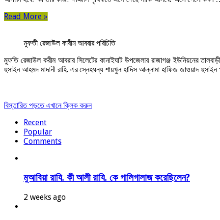
Read More »
মুফতী রেজাউল কারীম আবরার পরিচিতি
মুফতি রেজাউল করীম আবরার সিলেটের কানাইঘাট উপজেলার রাজাগঞ্জ ইউনিয়নের তালবাড়ী পূর
হুসাইন আহমদ মাদানী রাহি. এর স্নেহধন্য শায়খুল হাদিস আল্লামা হাফিজ জাওয়াদ হুসাইন 
বিস্তারিত পড়তে এখানে ক্লিক করুন
Recent
Popular
Comments
মুআবিয়া রাযি. কী আলী রাযি. কে গালিগালাজ করেছিলেন?
2 weeks ago