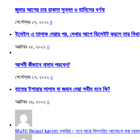
জুমার আগের চার রাকাত সুন্নত ও হাদিসের বর্ণনা
সেপ্টেম্বর ১৭, ২০২২
৪
ইমেইল এ তালাক দেয়ার পর, দেখার আগে ডিলেইট করলে তার বিধা
অক্টোবর ২৮, ২০২২
৩
আপনী কীভাবে নামায পড়বেন?
সেপ্টেম্বর ২৭, ২০২২
৩
হাতের ইশারায় সালাম বা জবাব দেয়া সহীহ হবে কি?
অক্টোবর ২৬, ২০২২
৩
Mufti Rejaul karim: শুকরিয়া। তবে আরো বিস্তারিত আলোচনা করা দরকার