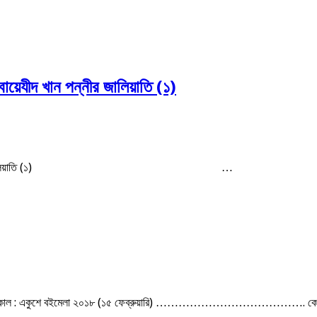
বায়েযীদ খান পন্নীর জালিয়াতি (১)
গিয়ে বায়েযীদ খান পন্নীর জালিয়াতি (১) …
নী প্রকাশকাল : একুশে বইমেলা ২০১৮ (১৫ ফেব্রুয়ারি) …………………………………. কে দাজ্জ
 …