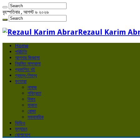
বৃহস্পতিবার , আগস্ট ৬ ২০২৬
Rezaul Karim Ab
Home
পরিচিতি
আপনার জিজ্ঞাসা
নিয়মিত মাসআলা
প্রকাশিত বই
প্রবন্ধ-নিবন্ধ
ফতোয়া
নামাজ
পবিত্রতা
বিবাহ
যাকাত
রোজা
সমসাময়িক
ভিডিও
মূল্যায়ন
যোগাযোগ