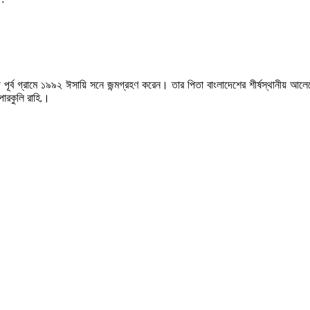
্ব গ্রামে ১৯৯২ ঈসায়ি সনে জন্মগ্রহণ করেন। তার পিতা বাংলাদেশের শীর্ষস্থানীয় আলেমে
পারকুলি রাহি.।