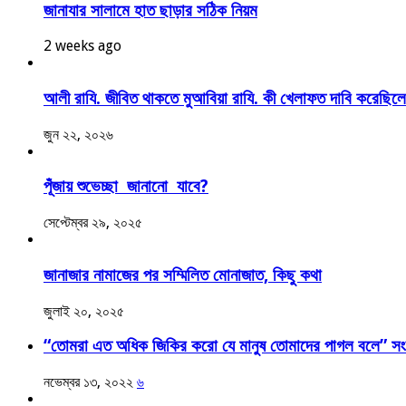
জানাযার সালামে হাত ছাড়ার সঠিক নিয়ম
2 weeks ago
আলী রাযি. জীবিত থাকতে মুআবিয়া রাযি. কী খেলাফত দাবি করেছিল
জুন ২২, ২০২৬
পূঁজায় শুভেচ্ছা জানানো যাবে?
সেপ্টেম্বর ২৯, ২০২৫
জানাজার নামাজের পর সম্মিলিত মোনাজাত, কিছু কথা
জুলাই ২০, ২০২৫
“তোমরা এত অধিক জিকির করো যে মানুষ তোমাদের পাগল বলে” সংক
নভেম্বর ১৩, ২০২২
৬