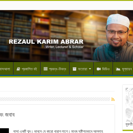
 মাসআলা
প্রকাশিত বই
প্রবন্ধ-নিবন্ধ
ফতোয়া
ভিডিও
মূল্যায়ন
বং জবাব
মুফতী
দাস! একটি শব্দ। ভাবলে যে কারো খারাপ লাগে। মানুষ সৃষ্টিগতভাবে আল্লাহ