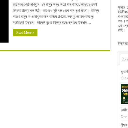
তায়ালার শ্রেষ্ঠ মাখলুক। সে মানুষ অন্য কারো দাস থাকবে, ভাবতে গেলেই
মুফতি 
চিন্তার রাজ্যে ঝড় উঠে। তারপরও সৃষ্টি শুরু থেকে দাসপ্রথা ছিলো। বিভিন্ন
ইউনিয়নে
বাংলাদে
কারণে মানুষ অপর মানুষকে দাস বানিয়ে রাখতো! মধ্যযুগের অন্ধকার দূর
রাহ.। ত
করেছিলো ইসলাম। জাহেলি যুগের বিভিন্ন ক‚সংস্কারকে ইসলাম …
এর স্ন
রাহি.।
Read More »
বিস্তার
Rec
মুআবি
2 
আলী র
জুন
পূঁজা