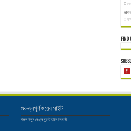
সেপ
জানাজ
জুল
Find 
Subsc
গুরুত্বপূর্ণ ওয়েব সাইট
দারুল উলুম দেওবন্দ
মুফতি তাকি উসমানী