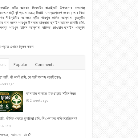
রেজাউল করীম আবরার সিলেটের কানাইঘাট উপজেলার রাজাগঞ্জ
র তালবাড়ী পূর্ব গ্রামে ১৯৯২ ঈসায়ি সনে জন্মগ্রহণ করেন। তার পিতা
শের শীর্ষস্থানীয় আলেমে দ্বীন শায়খুল হাদিস আল্লামা কুতবুদ্দীন
ার নানা হলেন শায়খুল ইসলাম আল্লামা হুসাইন আহমদ মাদানী রাহি.
েহধন্য শায়খুল হাদিস আল্লামা হাফিজ জাওয়াদ হুসাইন পারকুলি
িত পড়তে এখানে ক্লিক করুন
ent
Popular
Comments
য়া রাযি. কী আলী রাযি. কে গালিগালাজ করেছিলেন?
weeks ago
জানাযার সালামে হাত ছাড়ার সঠিক নিয়ম
2 weeks ago
াযি. জীবিত থাকতে মুআবিয়া রাযি. কী খেলাফত দাবি করেছিলেন?
 ২২, ২০২৬
য় শুভেচ্ছা জানানো যাবে?