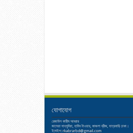
যোগাযোগ
রেজাউল কারীম আবরার
জামেয়া মাহমুদিয়া, হামিদ টাওয়ার, কাজলা ব্রীজ, যাত্রবাড়ি ঢাকা।
ইমেইল: rkabrarbd@gmail.com