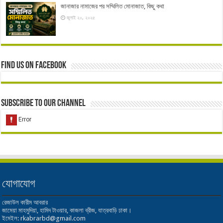
জানাজার নামাজের পর সম্মিলিত মোনাজাত, কিছু কথা
জুলাই ২০, ২০২৫
Find us on Facebook
Subscribe to our Channel
যোগাযোগ
রেজাউল কারীম আবরার
জামেয়া মাহমুদিয়া, হামিদ টাওয়ার, কাজলা ব্রীজ, যাত্রবাড়ি ঢাকা।
ইমেইল: rkabrarbd@gmail.com