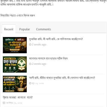
কুতবুদ্দীন রাহ.। তার নানা হলেন শায়খুল ইসলাম আল্লামা হুসাইন আহমদ মাদানী রাহি. এর স্নেহধন্য শায়খুল
হাদিস আল্লামা হাফিজ জাওয়াদ হুসাইন পারকুলি রাহি.।
বিস্তারিত পড়তে এখানে ক্লিক করুন
Recent
Popular
Comments
মুআবিয়া রাযি. কী আলী রাযি. কে গালিগালাজ করেছিলেন?
2 weeks ago
জানাযার সালামে হাত ছাড়ার সঠিক নিয়ম
2 weeks ago
আলী রাযি. জীবিত থাকতে মুআবিয়া রাযি. কী খেলাফত দাবি করেছিলেন?
জুন ২২, ২০২৬
পূঁজায় শুভেচ্ছা জানানো যাবে?
সেপ্টেম্বর ২৯, ২০২৫