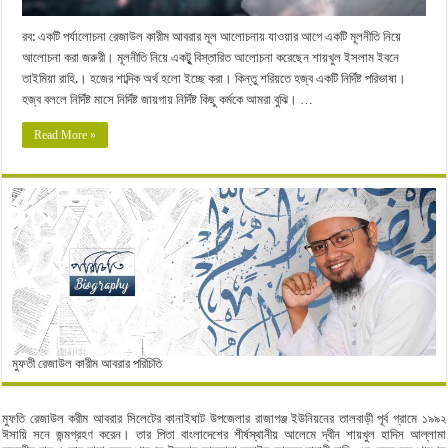
রব: একটি পর্যালোচনা রেজাউল কারীম আবরার মূল আলোচনায় যাওয়ার আগে একটি মূলনীতি নিয়ে
আলোচনা করা জরুরী। মূলনীতি নিয়ে একটুৃ বিস্তারিত আলোচনা করেছেন শায়খুল ইসলাম ইবনে
তাইমিয়া রাহি.। হজের শাব্দিক অর্থ হলো ইচ্ছে করা। কিন্তু শরিয়তে হজ্ব একটি নির্দিষ্ট পরিভাষা।
হজ্ব বললে নির্দিষ্ট মাসে নির্দিষ্ট জায়গায় নির্দিষ্ট কিছু কর্মকে আমরা বুঝি। …
Read More »
মুফতী রেজাউল কারীম আবরার পরিচিতি
মুফতি রেজাউল করীম আবরার সিলেটের কানাইঘাট উপজেলার রাজাগঞ্জ ইউনিয়নের তালবাড়ী পূর্ব গ্রামে ১৯৯২
ঈসায়ি সনে জন্মগ্রহণ করেন। তার পিতা বাংলাদেশের শীর্ষস্থানীয় আলেমে দ্বীন শায়খুল হাদিস আল্লামা