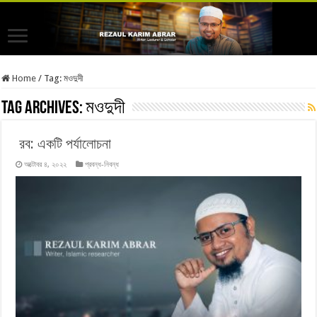
Home
/
Tag:
মওদুদী
Tag Archives:
মওদুদী
রব: একটি পর্যালোচনা
অক্টোবর ৪, ২০২২
প্রবন্ধ-নিবন্ধ