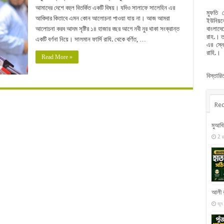
আমাদের দেশে বহুল বিতর্কিত একটি বিষয়। যদিও সালাফে সালেহিন এর
মুফতি 
আকিদার কিতাবে এমন কোন আলোচনা পাওয়া যায় না। আজ আমরা
ইউনিয়নে
বাংলাদে
আলোচনা করব আদম সৃষ্টির ১৪ হাজার বছর আগে নবী নুর থাকা সংক্রান্ত
রাহ.। ত
একটি বর্ণনা নিয়ে। সালমান ফার্সি রাযি. থেকে বর্ণিত, …
এর স্ন
রাহি.।
Read More »
বিস্তার
Rec
মুআবি
2 
আলী র
জুন