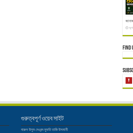
জানাজ
জুল
Find 
Subsc
গুরুত্বপূর্ণ ওয়েব সাইট
দারুল উলুম দেওবন্দ
মুফতি তাকি উসমানী