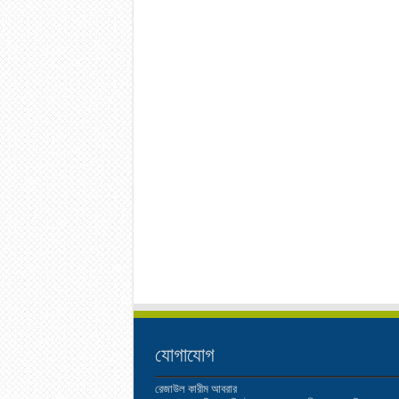
যোগাযোগ
রেজাউল কারীম আবরার