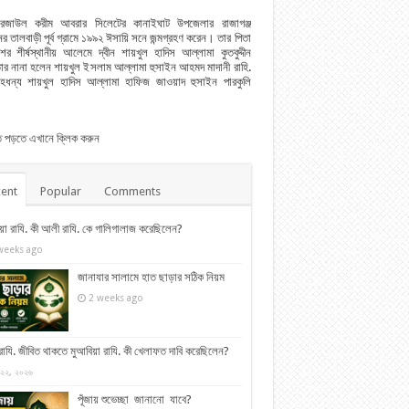
রেজাউল করীম আবরার সিলেটের কানাইঘাট উপজেলার রাজাগঞ্জ
র তালবাড়ী পূর্ব গ্রামে ১৯৯২ ঈসায়ি সনে জন্মগ্রহণ করেন। তার পিতা
শের শীর্ষস্থানীয় আলেমে দ্বীন শায়খুল হাদিস আল্লামা কুতবুদ্দীন
ার নানা হলেন শায়খুল ইসলাম আল্লামা হুসাইন আহমদ মাদানী রাহি.
েহধন্য শায়খুল হাদিস আল্লামা হাফিজ জাওয়াদ হুসাইন পারকুলি
িত পড়তে এখানে ক্লিক করুন
ent
Popular
Comments
য়া রাযি. কী আলী রাযি. কে গালিগালাজ করেছিলেন?
weeks ago
জানাযার সালামে হাত ছাড়ার সঠিক নিয়ম
2 weeks ago
াযি. জীবিত থাকতে মুআবিয়া রাযি. কী খেলাফত দাবি করেছিলেন?
 ২২, ২০২৬
পূঁজায় শুভেচ্ছা জানানো যাবে?