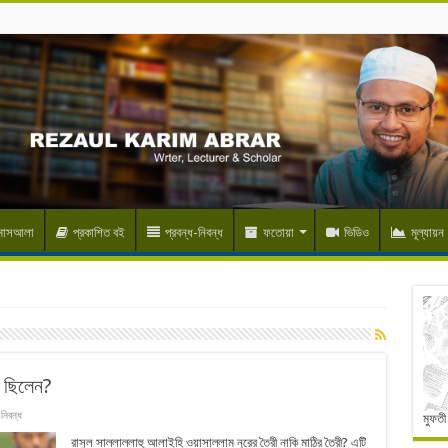
 মাসআলা
প্রকাশিত বই
প্রবন্ধ-নিবন্ধ
ফতোয়া
ভিডিও
মূল্যায়ন
র ছিলেন?
-নিবন্ধ
মুফতী
রাসুল সাল্লাল্লাহু আলাইহি ওয়াসাল্লাম নুরের তৈরী নাকি মাঠির তৈরী? এটি