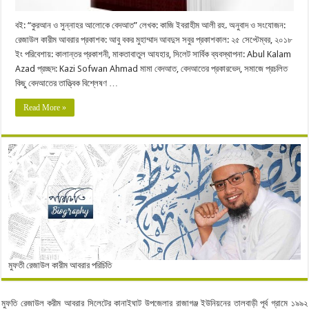
বই: “কুরআন ও সুন্নাহর আলোকে বেদআত” লেখক: কাজি ইবরাহীম আলী রহ. অনুবাদ ও সংযোজন:
রেজাউল কারীম আবরার প্রকাশক: আবু বকর মুহাম্মাদ আবদুস সবুর প্রকাশকাল: ২৫ সেপ্টেম্বর, ২০১৮
ইং পরিবেশায়: কালান্তর প্রকাশনী, মাকতাবাতুল আযহার, সিলেট সার্বিক ব্যবস্থাপনা: Abul Kalam
Azad প্রচ্ছদ: Kazi Sofwan Ahmad মামা বেদআত, বেদআতের প্রকারভেদ, সমাজে প্রচলিত
কিছু বেদআতের তাত্ত্বিক বিশ্লেষণ …
Read More »
মুফতী রেজাউল কারীম আবরার পরিচিতি
মুফতি রেজাউল করীম আবরার সিলেটের কানাইঘাট উপজেলার রাজাগঞ্জ ইউনিয়নের তালবাড়ী পূর্ব গ্রামে ১৯৯২