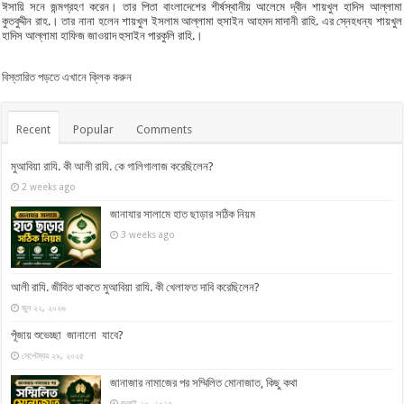
ঈসায়ি সনে জন্মগ্রহণ করেন। তার পিতা বাংলাদেশের শীর্ষস্থানীয় আলেমে দ্বীন শায়খুল হাদিস আল্লামা
কুতবুদ্দীন রাহ.। তার নানা হলেন শায়খুল ইসলাম আল্লামা হুসাইন আহমদ মাদানী রাহি. এর স্নেহধন্য শায়খুল
হাদিস আল্লামা হাফিজ জাওয়াদ হুসাইন পারকুলি রাহি.।
বিস্তারিত পড়তে এখানে ক্লিক করুন
Recent
Popular
Comments
মুআবিয়া রাযি. কী আলী রাযি. কে গালিগালাজ করেছিলেন?
2 weeks ago
জানাযার সালামে হাত ছাড়ার সঠিক নিয়ম
3 weeks ago
আলী রাযি. জীবিত থাকতে মুআবিয়া রাযি. কী খেলাফত দাবি করেছিলেন?
জুন ২২, ২০২৬
পূঁজায় শুভেচ্ছা জানানো যাবে?
সেপ্টেম্বর ২৯, ২০২৫
জানাজার নামাজের পর সম্মিলিত মোনাজাত, কিছু কথা
জুলাই ২০, ২০২৫