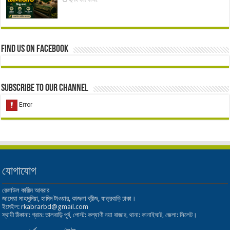
Find us on Facebook
Subscribe to our Channel
যোগাযোগ
রেজাউল কারীম আবরার
জামেয়া মাহমুদিয়া, হামিদ টাওয়ার, কাজলা ব্রীজ, যাত্রবাড়ি ঢাকা।
ইমেইল: rkabrarbd@gmail.com
স্থায়ী ঠিকানা: গ্রাম: তালবাড়ি পূর্ব, পোস্ট: কল্যাণী নয়া বাজার, থানা: কানাইঘাট, জেলা: সিলেট।