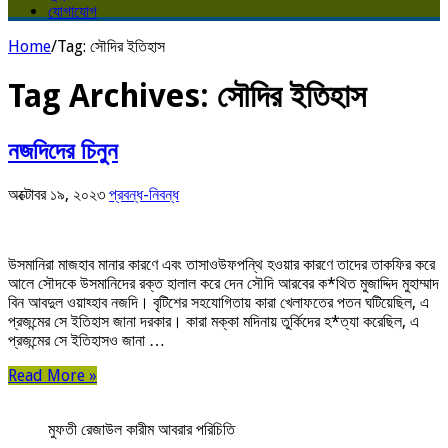
যোগাযোগ
Home
/
Tag:
সৌদির ইতিহাস
Tag Archives:
সৌদির ইতিহাস
নজদিদের চিনুন
অক্টোবর ১৯, ২০২৩
প্রবন্ধ-নিবন্ধ
উসমানিরা মাজহাব মানার কারণে এবং তাসাওউফপন্থি হওয়ার কারণে তাদের তাকফির করে
আলে সৌদকে উসমানিদের রক্ত হালাল করে দেন সৌদি আরবের ক*থিত মুজাদ্দিদ মুহাম্মাদ
বিন আবদুল ওয়াহ্হাব নজদি। বৃটিশের সহযোগিতায় কারা খেলাফতের পতন ঘটিয়েছিল, এ
প্রজন্মের সে ইতিহাস জানা দরকার। কারা মক্কা মদিনায় তুর্কিদের হ*ত্যা করেছিল, এ
প্রজন্মের সে ইতিহাসও জানা …
Read More »
মুফতী রেজাউল কারীম আবরার পরিচিতি