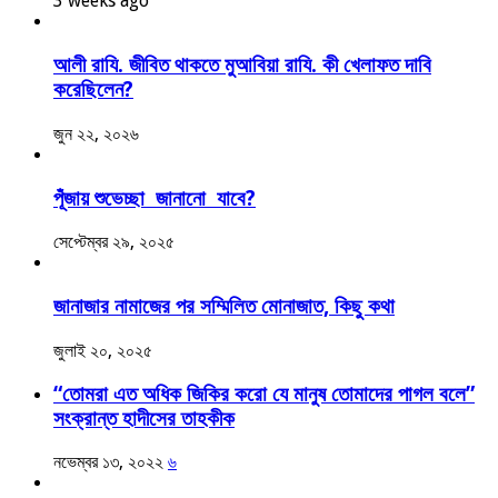
3 weeks ago
আলী রাযি. জীবিত থাকতে মুআবিয়া রাযি. কী খেলাফত দাবি
করেছিলেন?
জুন ২২, ২০২৬
পূঁজায় শুভেচ্ছা জানানো যাবে?
সেপ্টেম্বর ২৯, ২০২৫
জানাজার নামাজের পর সম্মিলিত মোনাজাত, কিছু কথা
জুলাই ২০, ২০২৫
“তোমরা এত অধিক জিকির করো যে মানুষ তোমাদের পাগল বলে”
সংক্রান্ত হাদীসের তাহকীক
নভেম্বর ১৩, ২০২২
৬