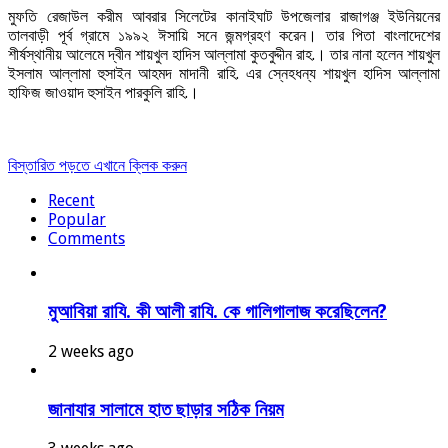
মুফতি রেজাউল করীম আবরার সিলেটের কানাইঘাট উপজেলার রাজাগঞ্জ ইউনিয়নের
তালবাড়ী পূর্ব গ্রামে ১৯৯২ ঈসায়ি সনে জন্মগ্রহণ করেন। তার পিতা বাংলাদেশের
শীর্ষস্থানীয় আলেমে দ্বীন শায়খুল হাদিস আল্লামা কুতবুদ্দীন রাহ.। তার নানা হলেন শায়খুল
ইসলাম আল্লামা হুসাইন আহমদ মাদানী রাহি. এর স্নেহধন্য শায়খুল হাদিস আল্লামা
হাফিজ জাওয়াদ হুসাইন পারকুলি রাহি.।
বিস্তারিত পড়তে এখানে ক্লিক করুন
Recent
Popular
Comments
মুআবিয়া রাযি. কী আলী রাযি. কে গালিগালাজ করেছিলেন?
2 weeks ago
জানাযার সালামে হাত ছাড়ার সঠিক নিয়ম