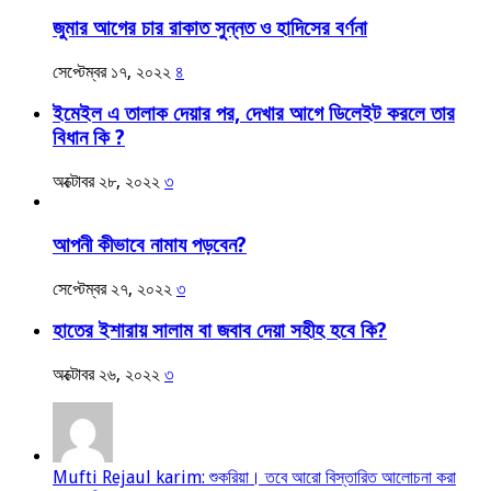
জুমার আগের চার রাকাত সুন্নত ও হাদিসের বর্ণনা
সেপ্টেম্বর ১৭, ২০২২
৪
ইমেইল এ তালাক দেয়ার পর, দেখার আগে ডিলেইট করলে তার
বিধান কি ?
অক্টোবর ২৮, ২০২২
৩
আপনী কীভাবে নামায পড়বেন?
সেপ্টেম্বর ২৭, ২০২২
৩
হাতের ইশারায় সালাম বা জবাব দেয়া সহীহ হবে কি?
অক্টোবর ২৬, ২০২২
৩
Mufti Rejaul karim: শুকরিয়া। তবে আরো বিস্তারিত আলোচনা করা