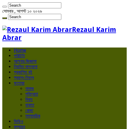
সোমবার , আগস্ট ১০ ২০২৬
Rezaul Karim
Abrar
Home
পরিচিতি
আপনার জিজ্ঞাসা
নিয়মিত মাসআলা
প্রকাশিত বই
প্রবন্ধ-নিবন্ধ
ফতোয়া
নামাজ
পবিত্রতা
বিবাহ
যাকাত
রোজা
সমসাময়িক
ভিডিও
মূল্যায়ন