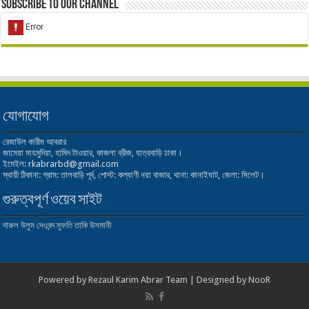
Subscribe to our Channel
যোগাযোগ
রেজাউল কারীম আবরার
জামেয়া মাহমুদিয়া, হামিদ টাওয়ার, কাজলা ব্রীজ, যাত্রবাড়ি ঢাকা।
ইমেইল: rkabrarbd@gmail.com
স্থায়ী ঠিকানা: গ্রাম: তালবাড়ি পূর্ব, পোস্ট: কল্যাণী নয়া বাজার, থানা: কানাইঘাট, জেলা: সিলেট।
গুরুত্বপূর্ণ ওয়েব সাইট
দারুল উলুম দেওবন্দ
মুফতি তাকি উসমানী
Powered by
Rezaul Karim Abrar Team
| Designed by
NooR