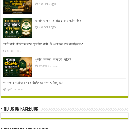
2 weeks ago
জানাযার সালামে হাত ছাড়ার সঠিক নিয়ম
2 weeks ago
আলী রাযি. জীবিত থাকতে মুআবিয়া রাযি. কী খেলাফত দাবি করেছিলেন?
জুন ২২, ২০২৬
পূঁজায় শুভেচ্ছা জানানো যাবে?
সেপ্টেম্বর ২৯, ২০২৫
জানাজার নামাজের পর সম্মিলিত মোনাজাত, কিছু কথা
জুলাই ২০, ২০২৫
Find us on Facebook