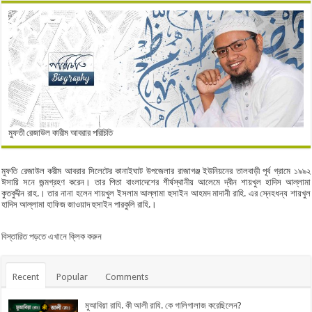
মুফতী রেজাউল কারীম আবরার পরিচিতি
মুফতি রেজাউল করীম আবরার সিলেটের কানাইঘাট উপজেলার রাজাগঞ্জ ইউনিয়নের তালবাড়ী পূর্ব গ্রামে ১৯৯২
ঈসায়ি সনে জন্মগ্রহণ করেন। তার পিতা বাংলাদেশের শীর্ষস্থানীয় আলেমে দ্বীন শায়খুল হাদিস আল্লামা
কুতবুদ্দীন রাহ.। তার নানা হলেন শায়খুল ইসলাম আল্লামা হুসাইন আহমদ মাদানী রাহি. এর স্নেহধন্য শায়খুল
হাদিস আল্লামা হাফিজ জাওয়াদ হুসাইন পারকুলি রাহি.।
বিস্তারিত পড়তে এখানে ক্লিক করুন
Recent
Popular
Comments
মুআবিয়া রাযি. কী আলী রাযি. কে গালিগালাজ করেছিলেন?