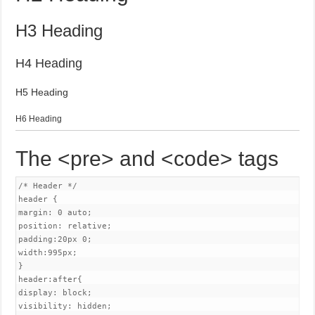
H3 Heading
H4 Heading
H5 Heading
H6 Heading
The <pre> and <code> tags
/* Header */

header {

margin: 0 auto;

position: relative;

padding:20px 0;

width:995px;

}

header:after{

display: block;

visibility: hidden;
