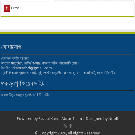
যোগাযোগ
রেজাউল কারীম আবরার
জামেয়া মাহমুদিয়া, হামিদ টাওয়ার, কাজলা ব্রীজ, যাত্রবাড়ি ঢাকা।
ইমেইল: rkabrarbd@gmail.com
স্থায়ী ঠিকানা: গ্রাম: তালবাড়ি পূর্ব, পোস্ট: কল্যাণী নয়া বাজার, থানা: কানাইঘাট, জেলা: সিলেট।
গুরুত্বপূর্ণ ওয়েব সাইট
দারুল উলুম দেওবন্দ
মুফতি তাকি উসমানী
Powered by
Rezaul Karim Abrar Team
| Designed by
NooR
© Copyright 2026, All Rights Reserved