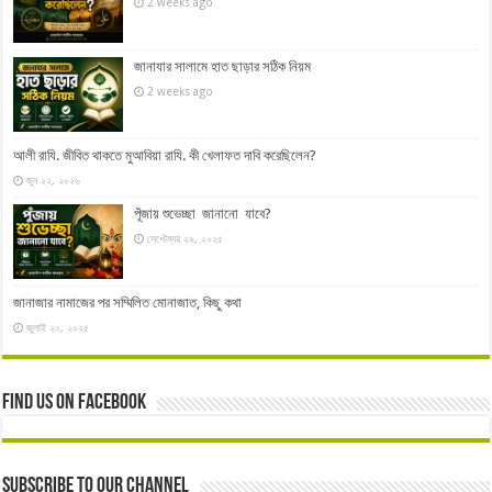
2 weeks ago
জানাযার সালামে হাত ছাড়ার সঠিক নিয়ম
2 weeks ago
আলী রাযি. জীবিত থাকতে মুআবিয়া রাযি. কী খেলাফত দাবি করেছিলেন?
জুন ২২, ২০২৬
পূঁজায় শুভেচ্ছা জানানো যাবে?
সেপ্টেম্বর ২৯, ২০২৫
জানাজার নামাজের পর সম্মিলিত মোনাজাত, কিছু কথা
জুলাই ২০, ২০২৫
Find us on Facebook
Subscribe to our Channel