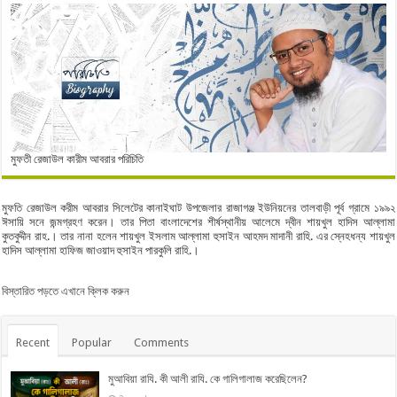
মুফতী রেজাউল কারীম আবরার পরিচিতি
মুফতি রেজাউল করীম আবরার সিলেটের কানাইঘাট উপজেলার রাজাগঞ্জ ইউনিয়নের তালবাড়ী পূর্ব গ্রামে ১৯৯২
ঈসায়ি সনে জন্মগ্রহণ করেন। তার পিতা বাংলাদেশের শীর্ষস্থানীয় আলেমে দ্বীন শায়খুল হাদিস আল্লামা
কুতবুদ্দীন রাহ.। তার নানা হলেন শায়খুল ইসলাম আল্লামা হুসাইন আহমদ মাদানী রাহি. এর স্নেহধন্য শায়খুল
হাদিস আল্লামা হাফিজ জাওয়াদ হুসাইন পারকুলি রাহি.।
বিস্তারিত পড়তে এখানে ক্লিক করুন
Recent
Popular
Comments
মুআবিয়া রাযি. কী আলী রাযি. কে গালিগালাজ করেছিলেন?