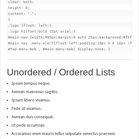
clear: both;

height: 0;

content: ".";

}

.logo {float: left;}

.logo h1{font:bold 32pt arial;}

#main-nav {width:995px;margin:0 auto 25px;background:#fbfbfb
#main-nav .menu-alert{float:left;padding:18px 0 0 10px ;font-
#top-menu-mob , #main-menu-mob{ display:none; }
Unordered / Ordered Lists
Ipsum tempus neque.
Aenean maecenas sagittis.
Ipsum libero vivamus.
Pede sit vivamus.
Aenean duis consequat.
Ut pede accumsan.
Accusamus enim mauris tellus vulputate senectus praesent.