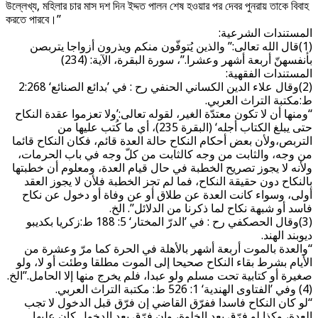
উল্লেখ্য, মহিলার চার মাস দশ দিন ইদ্দত পালন শেষ হওয়ার পর দেবর পুনরায় তাকে বিবাহ
করতে পারবে।”
المستندات الشرعية:
(1)قال الله تعالى:” والذين يُتوفّون منكم ويذرون أزواجا يتربصن
بأنفسهنّ أربعة أشهر وعشرا.”، سورة البقرة، الآية: (234)
المستندات الفقهية:
(2)وقال علاء الدين الكساني الحنفي رح : في ’بدائع الصنائع‘ 2:268
ط:مكتبة التراث العربي.
“ومنها أن لا تكون معتدّة الغير، لقوله تعالى:’ولا تعزموا عقدة النكاح
حتى يبلغ الكتاب أجله‘ (البقرة 235)، أي ما كُتب عليها من
التربص،ولأن بعض أحكام النكاح حالة العدة قائم، فكان النكاح قائما
من وجه، والثابت من وجه كالثابت من كلّ وجه في باب الحرمات،
ولأنه لا يجوز تصريح الخطبة في حال قيام العدة، ومعلوم أن خطبتها
بالنكاح دون حقيقة النكاح، فما لم تجز الخطبة فلأن لا يجوز العقد
أولى، وسواء كانت العدة عن طلاق أو عن وفاة أو دخول عن نكاح
فاسد أو شبهة نكاح لما ذكرنا من الدلائل”. الخ.
(3)وقال الحصكفي رح : في ’الدرّ المختار‘ 5: 188 ط:زكريا بكديبو
ديوبند الهند.
“والعدة بالموت أربعة أشهر بالأهلة في الحرة كما مرّ وعشرة من
الأيام بشرط بقاء النكاح صحيحا إلى الموت مطلقا وطئت أو لا، ولو
صغيرة أو كتابية تحت مسلم ولو عبدا، فلم يخرج منها إلا الحامل.”الخ.
(4) وفي ’الفتاوى الهندية‘ 1: 526 ط: مكتبة التراث العربي.
“لو كان النكاح فاسدا ففرّق القاضي إن فرّق قبل الدخول لا تجب
العدة، وكذا لو فرّق بعد الخلوة، وإن فرّق بعد الدخول كان عليها