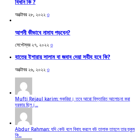
বিধান কি ?
অক্টোবর ২৮, ২০২২
৩
আপনী কীভাবে নামায পড়বেন?
সেপ্টেম্বর ২৭, ২০২২
৩
হাতের ইশারায় সালাম বা জবাব দেয়া সহীহ হবে কি?
অক্টোবর ২৬, ২০২২
৩
Mufti Rejaul karim: শুকরিয়া। তবে আরো বিস্তারিত আলোচনা করা
দরকার ছিল।...
Abdur Rahman: যদি কেউ বলে বিবাহ করলে বউ তালাক তাহলে তার হুকুম
কি...