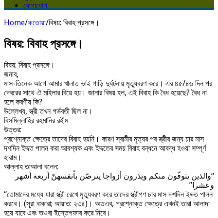
যোগাযোগ
Home
/
ফতোয়া
/
বিষয়: বিবাহ প্রসঙ্গে।
বিষয়: বিবাহ প্রসঙ্গে।
বিষয়: বিবাহ প্রসঙ্গে।
জনাব,
মাস-তিনেক আগে আমার খালাত ভাই গাড়ি দুর্ঘটনায় মৃত্যুবরণ করে। এর ৪৫/৪৬ দিন পর
দেবরের সাথে ঐ মহিলার বিয়ে হয়। জানার বিষয় হল, এই বিবাহ কি বৈধ হয়েছে? বৈধ না
হলে করণীয় কি?
উল্লেখ্য, স্ত্রী তখন গর্ভবতী ছিল না।
বিসমিল্লাহির রহমানির রহীম
উত্তর:
প্রশ্নোক্ত ক্ষেত্রে তাদের বিবাহ হয়নি। কারণ স্বামীর মৃত্যর পর স্ত্রীর জন্য চার মাস
দশদিন ইদ্দত পালন করা আবশ্যক এবং ইদ্দতের সময় বিবাহ বন্ধনে আবদ্ধ হওয়া সম্পূর্ণ
হারাম।
আল্লাহ তাআলা বলেন:
“والذين يتوفّون منكم ويذرون أزواجا يترصّن بأنفسهنّ أربعة أشهر
وعشرا”
“তোমাদের মধ্যে যারা স্ত্রী রেখে মৃত্যুবরণ করে তাদের স্ত্রীগণ চার মাস দশদিন ইদ্দত পালন
করবে। (সূরা বাকারা; আয়াত: ২৩৪)। অতএব, প্রশ্নোক্ত ক্ষেত্রে এখনই তারা আলাদা
হয়ে যাবে এবং তওবা ইস্তেগফার করে নিবে।