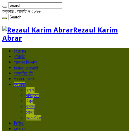
শুক্রবার , আগস্ট ৭ ২০২৬
Rezaul Karim
Abrar
Home
পরিচিতি
আপনার জিজ্ঞাসা
নিয়মিত মাসআলা
প্রকাশিত বই
প্রবন্ধ-নিবন্ধ
ফতোয়া
নামাজ
পবিত্রতা
বিবাহ
যাকাত
রোজা
সমসাময়িক
ভিডিও
মূল্যায়ন