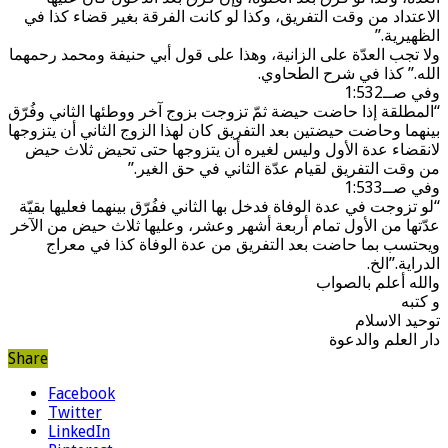
الاعتداد من وقت التفريق، وكذا لو كانت الفرقة بغير قضاء كذا في
الظهيرية.”
ولا تجب العدّة على الزانية، وهذا على قول أبي حنيفة ومحمد رحمهما
الله.” كذا في شرح الطحاوي.
وفي صــ1:532
“المطلقة إذا حاضت حيضة ثمّ تزوجت بزوج آخر ووطئها الثاني وفُرّق
بينهما وحاضت حيضتين بعد التفريق كان لهذا الزوج الثاني أن يتزوجها
لانقضاء عدة الأول وليس لغيره أن يتزوجها حتى تحيض ثلاث حيض
من وقت التفريق لقيام عدّة الثاني في حق الغير.”
وفي صــ1:533
“لو تزوجت في عدة الوفاة فدخل بها الثاني ففُرّق بينهما فعليها بقيّة
عدّتها من الأول تمام أربعة أشهر وعشر، وعليها ثلاث حيض من الآخر
ويحتسب بما حاضت بعد التفريق من عدة الوفاة كذا في معراج
الدراية.”الخ.
والله أعلم بالصواب
و كتبه
توحيد الاسلام
دار العلم والدعوة
Share
Facebook
Twitter
LinkedIn