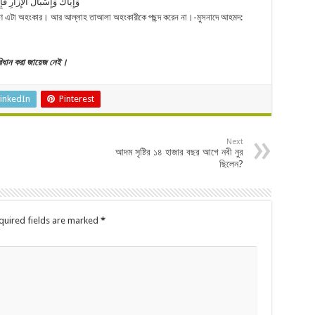
وَإِيَّاكَ وَإِسْبَالَ الْإِزَارِ فَإ
 কারণ এটা অহংকার। আর আল্লাহ তাআলা অহংকারীকে পছন্দ করেন না।-মুসনাদে আহমদ:
পরিধান করা জায়েজ নেই।
inkedIn
Pinterest
Next
আদম সৃষ্টির ১৪ হাজার বছর আগে নবী নুর
ছিলেন?
quired fields are marked
*