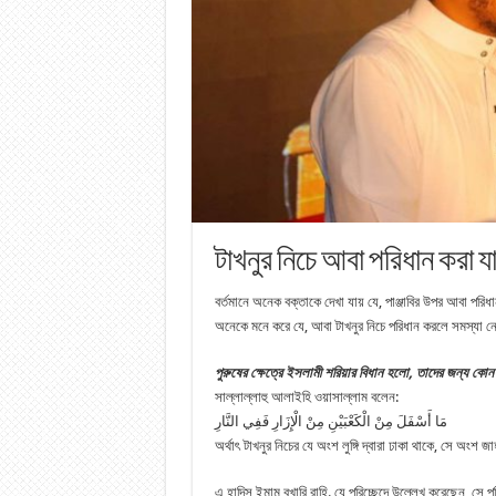
টাখনুর নিচে আবা পরিধান করা য
বর্তমানে অনেক বক্তাকে দেখা যায় যে, পাঞ্জাবির উপর আবা পরি
অনেকে মনে করে যে, আবা টাখনুর নিচে পরিধান করলে সমস্যা ন
পুরুষের ক্ষেত্রে ইসলামী শরিয়ার বিধান হলো, তাদের জন্য কো
সাল্লাল্লাহু আলাইহি ওয়াসাল্লাম বলেন:
مَا أَسْفَلَ مِنْ الْكَعْبَيْنِ مِنْ الْإِزَارِ فَفِي النَّارِ
অর্থাৎ টাখনুর নিচের যে অংশ লুঙ্গি দ্বারা ঢাকা থাকে, সে অংশ
এ হাদিস ইমাম বুখারি রাহি. যে পরিচ্ছেদে উল্লেখ করেছেন, সে 