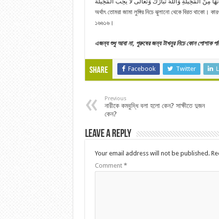
ِنَّهَا مِنْ الْمَخِيلَةِ وَاللَّهُ تَبَارَكَ وَتَعَالَى لَا يُحِبُّ الْمَخِيلَةَ
অর্থাৎ তোমরা জামা লুঙ্গির নিচে ঝুলানো থেকে বিরত থাকো।
১৬৬১৬।
এজন্য শুধু আবা না, পুরুষের জন্য টাখনুর নিচে কোন পোশাক 
Facebook
Twitter
L
Share
Previous
নারীকে কমবুদ্ধি বলা হলো কেন? সাক্ষীতে দুজন
কেন?
Leave a Reply
Your email address will not be published.
Re
Comment
*