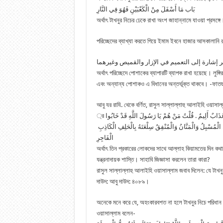
بَاب مَا أَسْفَلَ مِنْ الْكَعْبَيْنِ فَهُوَ فِي النَّارِ
অর্থাৎ টাখনুর নিচের ঢেকে রাখা অংশ জাহান্নামে যাওয়া প্রসঙ্গে
পরিচ্ছেদের ব্যাখ্যা করতে গিয়ে ইমাম ইবনে হাজার আসকালানি রা
ر إشارة إلى التعميم في الإزار والقميص وغيرهما
অর্থাৎ পরিচ্ছেদে পোশাকের ব্যাপারটি ব্যাপক রাখা হয়েছে। লুঙ্গির
এবং অন্যান্য পোশাকও এ বিধানের অন্তর্ভূক্ত থাকবে। -ফাত
আবু যর রাযি. থেকে বর্ণিত, রাসুল সাল্লাল্লাহু আলাইহি ওয়াসাল
্র ثَلاَثَةٌ لاَ يُكَلِّمُهُمُ اللَّهُ وَلاَ يَنْظُرُ إِلَيْهِمْ يَوْمَ الْقِيَامَةِ وَلاَ يُزَكِّيهِمْ وَلَهُمْ عَذَابٌ أَلِيمٌ . قُلْتُ مَنْ هُمْ يَا رَسُولَ اللَّهِ قَدْ خَابُوا
لْمُسْبِلُ وَالْمَنَّانُ وَالْمُنْفِقُ سِلْعَتَهُ بِالْحَلِفِ الْكَاذِبِ
الْفَاجِرِ
অর্থাৎ তিন প্রকারের লোকদের সাথে আল্লাহ কিয়ামতের দিন কথ
যন্ত্রনাদায়ক শাস্তি। সাহাবি জিজ্ঞাসা করলেন তারা কারা?
রাসুল সাল্লাল্লাহু আলাইহি ওয়াসাল্লাম জবাব দিলেন: যে টাখন
দাউদ: আবু দাউদ: ৪০৮৯।
অনেকে মনে করে যে, অহংকারবশত না হলে টাখনুর নিচে পরিধান 
ওয়াসাল্লাম বলেন-