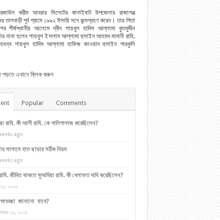
রেজাউল করীম আবরার সিলেটের কানাইঘাট উপজেলার রাজাগঞ্জ
র তালবাড়ী পূর্ব গ্রামে ১৯৯২ ঈসায়ি সনে জন্মগ্রহণ করেন। তার পিতা
শের শীর্ষস্থানীয় আলেমে দ্বীন শায়খুল হাদিস আল্লামা কুতবুদ্দীন
ার নানা হলেন শায়খুল ইসলাম আল্লামা হুসাইন আহমদ মাদানী রাহি.
েহধন্য শায়খুল হাদিস আল্লামা হাফিজ জাওয়াদ হুসাইন পারকুলি
িত পড়তে এখানে ক্লিক করুন
ent
Popular
Comments
য়া রাযি. কী আলী রাযি. কে গালিগালাজ করেছিলেন?
weeks ago
ার সালামে হাত ছাড়ার সঠিক নিয়ম
weeks ago
াযি. জীবিত থাকতে মুআবিয়া রাযি. কী খেলাফত দাবি করেছিলেন?
 ২২, ২০২৬
য় শুভেচ্ছা জানানো যাবে?
্টেম্বর ২৯, ২০২৫