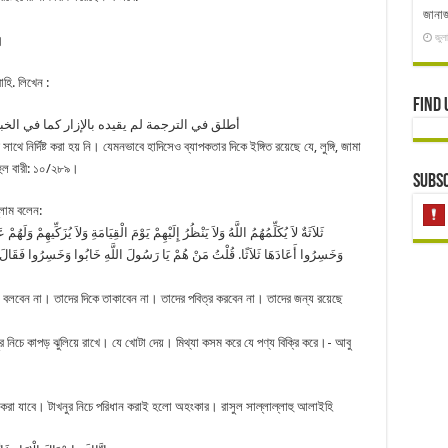
জানাজ
জুল
।
হি. লিখেন :
Find 
أطلق في الترجمة لم يقيده بالإزار كما في الخب
 সাথে নির্দিষ্ট করা হয় নি। যেমনভাবে হাদিসেও ব্যাপকতার দিকে ইঙ্গিত রয়েছে যে, লুঙ্গি, জামা
হুল বারী: ১০/২৮৯।
Subsc
্লাম বলেন:
وَخَسِرُوا أَعَادَهَا ثَلاَثًا. قُلْتُ مَنْ هُمْ يَا رَسُولَ اللَّهِ خَابُوا وَخَسِرُوا فَقَالَ ا
া বলবেন না। তাদের দিকে তাকাবেন না। তাদের পবিত্র করবেন না। তাদের জন্য রয়েছে
ুর নিচে কাপড় ঝুলিয়ে রাখে। যে খোটা দেয়। মিথ্যা কসম করে যে পণ্য বিক্রি করে।- আবু
করা যাবে। টাখনুর নিচে পরিধান করাই হলো অহংকার। রাসুল সাল্লাল্লাহু আলাইহি