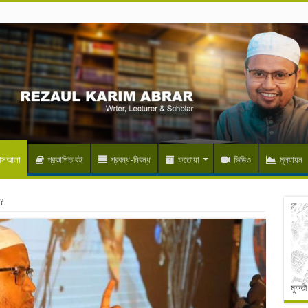
মাসআলা
প্রকাশিত বই
প্রবন্ধ-নিবন্ধ
ফতোয়া
ভিডিও
মূল্যায়ন
ে?
মুফতী