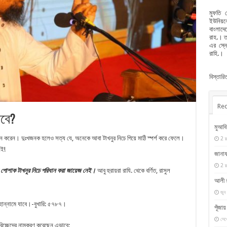
মুফতি 
ইউনিয়নে
বাংলাদে
রাহ.। ত
এর স্ন
রাহি.।
বিস্তার
Rec
াবে?
মুআবি
ধান করেন। দুঃখজনক হলেও সত্য যে, অনেকে আবা টাখনুর নিচে গিয়ে মাঠি স্পর্শ করে ফেলে।
2 
েই!
জানায
2 
ন পোশাক টাখনুর নিচে পরিধান করা জায়েজ নেই।
আবু হুরায়রা রাযি. থেকে বর্ণিত, রাসুল
আলী র
জুন
 জাহান্নামে যাবে।-বুখারি: ৫৭৮৭।
পূঁজা
সেপ
পরিচ্ছেদের নামকরণ করেছেন এভাবে: