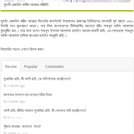
মুফতী রেজাউল কারীম আবরার পরিচিতি
মুফতি রেজাউল করীম আবরার সিলেটের কানাইঘাট উপজেলার রাজাগঞ্জ ইউনিয়নের তালবাড়ী পূর্ব গ্রামে ১৯৯২
ঈসায়ি সনে জন্মগ্রহণ করেন। তার পিতা বাংলাদেশের শীর্ষস্থানীয় আলেমে দ্বীন শায়খুল হাদিস আল্লামা
কুতবুদ্দীন রাহ.। তার নানা হলেন শায়খুল ইসলাম আল্লামা হুসাইন আহমদ মাদানী রাহি. এর স্নেহধন্য শায়খুল
হাদিস আল্লামা হাফিজ জাওয়াদ হুসাইন পারকুলি রাহি.।
বিস্তারিত পড়তে এখানে ক্লিক করুন
Recent
Popular
Comments
মুআবিয়া রাযি. কী আলী রাযি. কে গালিগালাজ করেছিলেন?
2 weeks ago
জানাযার সালামে হাত ছাড়ার সঠিক নিয়ম
2 weeks ago
আলী রাযি. জীবিত থাকতে মুআবিয়া রাযি. কী খেলাফত দাবি করেছিলেন?
জুন ২২, ২০২৬
পূঁজায় শুভেচ্ছা জানানো যাবে?
সেপ্টেম্বর ২৯, ২০২৫