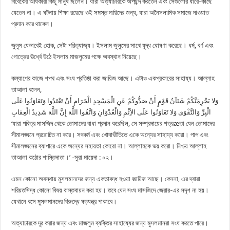
বিবেকের অধিকারী কিছু মানুষ ছিলেন। যারা অত্যাচারকে অপছন্দ করতেন এবং সেগুলোর ধারে-কাছে
যেতেন না। এ ঘটনায় শিক্ষা রয়েছে ওই সমস্ত দায়িদের জন্য, যারা অনৈসলামিক সমাজে দাওয়াত
প্রদান করে থাকেন।
জুলুম যেভাবেই হোক, সেটা পরিত্যাজ্য। ইসলাম জুলুমের সাথে যুদ্ধ ঘোষণা করেছে। ধর্ম, বর্ণ এবং
গোত্রের ঊর্ধ্বে উঠে ইসলাম মাজলুমের পক্ষে অবস্থান নিয়েছে।
কল্যাণের কাজে শপথ এবং সংঘ প্রতিষ্ঠা করা জায়িজ আছে। এটাও একপ্রকারের সাহায্য। আল্লাহ
তাআলা বলেন,
وَلا يَجْرِمَنَّكُمْ شَنَآنُ قَوْمٍ أَنْ صَدُّوكُمْ عَنِ الْمَسْجِدِ الْحَرَامِ أَنْ تَعْتَدُوا وَتَعَاوَنُوا عَلَى
الْبِرِّ وَالتَّقْوَى وَلا تَعَاوَنُوا عَلَى الأِثْمِ وَالْعُدْوَانِ وَاتَّقُوا اللَّهَ إِنَّ اللَّهَ شَدِيدُ الْعِقَابِ
‘যারা পবিত্র মাসজিদ থেকে তোমাদের বাধা প্রদান করেছিল, সে সম্প্রদায়ের শত্রæতা যেন তোমাদের
সীমালঙ্ঘনে প্ররোচিত না করে। সৎকর্ম এবং খোদাভীতিতে একে অন্যের সাহায্য করো। পাপ এবং
সীমালঙ্ঘনের ব্যাপারে একে অন্যের সহায়তা কোরো না। আল্লাহকে ভয় করো। নিশ্চয় আল্লাহ
তাআলা কঠোর শাস্তিদাতা।’ -সুরা মায়েদা : ০২।
এমন কোনো অবস্থায় মুসলমানদের জন্য একতাবদ্ধ হওয়া জায়িজ আছে। কেননা, এর দ্বারা
শরিয়তসিদ্ধ কোনো বিষয় বাস্তবায়ন করা হয়। তবে যেন সংঘ মাসজিদে জেরার-এর সদৃশ না হয়।
যেখানে বসে মুসলমানদের বিরুদ্ধে ষড়যন্ত্র পাকাবে।
অত্যাচারকে দূর করার জন্য এবং মাজলুম ব্যক্তির সাহায্যের জন্য মুসলমানরা সংঘ করতে পারে।