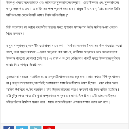
উদ্দেশ্য থাকতে হবে বর্তমানে এবং ভবিষ্যতে মুসলমানদের কল্যাণ। এতে ইসলাম এবং মুসলমানদের
জন্য কল্যাণ রয়েছে। এ হাদিস এর পক্ষে প্রমাণ বহন করে। রাসুল  বলেছেন, ‘আরবের লাল উটের
মালিক হওয়া থেকে বিষয়টি আমার নিকট অধিক প্রিয়।’
তিনি অত্যাচার দূর করাকে তৎকালীন আরবের সবচে মূল্যবান সম্পদ লাল উটের মালিক হওয়া থেকেও
প্রিয় বলেছেন।
রাসুল সাল্লাল্লাহু আলাইহি ওয়াসাল্লাম এর কথা—‘যদি তাদের তখন ইসলামের দিকে দাওয়াত দেওয়া
হতো, তারা গ্রহণ করতো”—দ্বারা অনুধাবন করা যায় যে, জালিমের অত্যাচার রুখে দেওয়ার দ্বারা
ইসলাম গ্রহণের যোগ্যতা তৈরি হয়। এ ছাড়া এ সংঘের বেশির ভাগ পরবর্তী সময়ে ইসলামের সুশীতল
ছায়ার নিচে আশ্রয় নিয়েছিলেন।
মুসলমানরা সবসময় সামাজিক কাজে অগ্রগামী থাকবে একতাবদ্ধ হয়ে। তারা কখনো বিক্ষিপ্ত থাকবে
না। রাসুল সাল্লাল্লাহু আলাইহি ওয়াসাল্লাম সামাজিক জীবনের উপমা ছিলেন। তারা তাঁকে ‘আল
আমিন’ উপাধিতে ভ‚ষিত করেছিল। তাঁর উত্তম চরিত্রের কারণে সকলেই তাঁর দিকে ধাবিত হয়েছিল।
এটা বৃদ্ধি পেতে পেতে তাঁর পুরো সম্প্রদায়ের অন্তর তার সাথে গেঁথে ছিল। এটা আমাদের উত্তম
চরিত্রগঠনের নির্দেশনা প্রদান করে। সাথে সাথে চরিত্রবান লোককে সম্মান করার কথা বলে।