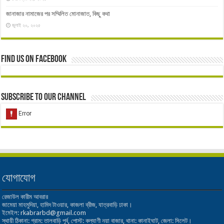
জানাজার নামাজের পর সম্মিলিত মোনাজাত, কিছু কথা
জুলাই ২০, ২০২৫
Find us on Facebook
Subscribe to our Channel
যোগাযোগ
রেজাউল কারীম আবরার
জামেয়া মাহমুদিয়া, হামিদ টাওয়ার, কাজলা ব্রীজ, যাত্রবাড়ি ঢাকা।
ইমেইল: rkabrarbd@gmail.com
স্থায়ী ঠিকানা: গ্রাম: তালবাড়ি পূর্ব, পোস্ট: কল্যাণী নয়া বাজার, থানা: কানাইঘাট, জেলা: সিলেট।