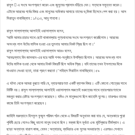
রাসুল  এ সংঘে অংশগ্রহণ করেন এবং জুলুমের প্রাসাদ গুঁড়িয়ে দেন। সত্যকে সমুন্নত করেন।
এটাকে আরবের গর্বের বিষয় এবং মানুষের অধিকার আদায়ে তাদের ভ‚মিকা হিসেবে পেশ করা হয়। আস
সিরাতুন নাবাবিয়্যাহ : ১/২১৩, আবু শাহাবা।
রাসুল সাল্লাল্লাহু আলাইহি ওয়াসাল্লাম বলেন,
‘আমি আমার চাচার সাথে ছোট থাকাবস্থায় পুণ্যবানদের সংঘে অংশগ্রহণ করেছিলাম। আরবের
অসংখ্য লাল উটের মালিক হওয়া এর তুলনায় আমার নিকট প্রিয় ছিল না।’
রাসুল সাল্লাল্লাহু আলাইহি ওয়াসাল্লাম আরও বলেন,
‘আবদুল্লাহ বিন জাদআন-এর ঘরে আমি শপথ-অনুষ্ঠানে উপস্থিত ছিলাম। আরবের অসংখ্য লাল
উটের মালিক হওয়া থেকে আমার নিকট বিষয়টি ছিল অধিক প্রিয়। যদি তাদের তখন ইসলামের দিকে
দাওয়াত দেওয়া হতো, তারা গ্রহণ করতো।’ সহিহুস সিরাতিন নাবাবিয়্যাহ : ৫৯
এ ঘটনা থেকে আমরা বুঝতে পারি যে, ন্যায়পরায়ণতা একটি ব্যাপক বিষয়। এটি কোনো গোত্রের সাথে
নির্দিষ্ট নয়। রাসুল সাল্লাল্লাহু আলাইহি ওয়াসাল্লাম শুরুতেই গুরুত্বের সাথে ন্যায়পরায়ণতাকে
মজবুত করার চেষ্টায় অংশগ্রহণ করেছেন। যদিও সে মানুষগুলো ছিল জাহেলি যুগের। তারপরও তাদের
কাজে তিনি অংশগ্রহণ করেছেন।
জাহিলি মরুদ্যানে হিলফুল ফুজুল পরিষদ গঠন থেকে এ বিষয়টি অনুধাবন করা যায় যে, অন্ধকারে পুরো
পৃথিবী ছেয়ে গেলেও কিছু ভালো মানুষ তখনো ছিল। মক্কা ছিল মূর্খতা এবং মূর্তিপূজার তীর্থস্থান। এ
ছাড়া অন্যান্য খারাপ কাজ, যেমন : অত্যাচার, ব্যভিচার এবং সুদের অভয়ারণ্য। এরপরও সেখানে