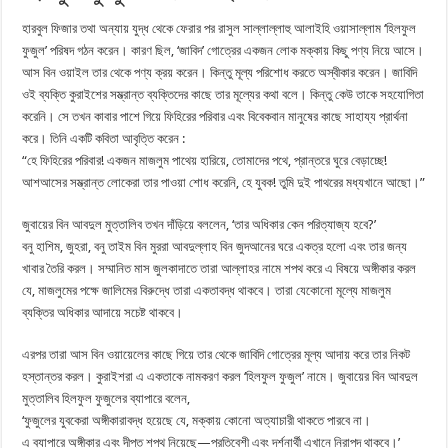
হারবুল ফিজার তথা অন্যায় যুদ্ধ থেকে ফেরার পর রাসুল সাল্লাল্লাহু আলাইহি ওয়াসাল্লাম ‘হিলফুল
ফুজুল’ পরিষদ গঠন করেন। কারণ ছিল, ‘জাবিদ’ গোত্রের একজন লোক মক্কায় কিছু পণ্য নিয়ে আসে।
আস বিন ওয়াইল তার থেকে পণ্য ক্রয় করেন। কিন্তু মূল্য পরিশোধ করতে অস্বীকার করেন। জাবিদি
ওই ব্যক্তি কুরাইশের সম্ভ্রান্ত ব্যক্তিদের কাছে তার মূল্যের কথা বলে। কিন্তু কেউ তাকে সহযোগিতা
করেনি। সে তখন কাবার পাশে গিয়ে ফিহিরের পরিবার এবং বিবেকবান মানুষের কাছে সাহায্য প্রার্থনা
করে। তিনি একটি কবিতা আবৃত্তি করেন :
“হে ফিহিরের পরিবার! একজন মাজলুম পাথেয় হারিয়ে, তোমাদের পথে, প্রান্তরে ঘুরে বেড়াচ্ছে!
আশআসের সম্ভ্রান্ত লোকেরা তার পাওয়া শোধ করেনি, হে যুবক! তুমি দুই পাথরের মধ্যখানে আছো।”
জুবায়ের বিন আবদুল মুত্তালিব তখন দাঁড়িয়ে বললেন, ‘তার অধিকার কেন পরিত্যাজ্য হবে?’
বনু হাশিম, জুহরা, বনু তাইম বিন মুররা আবদুল্লাহ বিন জুদআনের ঘরে একত্র হলো এবং তার জন্য
খাবার তৈরি করল। সম্মানিত মাস জুলকাদাতে তারা আল্লাহর নামে শপথ করে এ বিষয়ে অঙ্গীকার করল
যে, মাজলুমের পক্ষে জালিমের বিরুদ্ধে তারা একতাবদ্ধ থাকবে। তারা যেকোনো মূল্যে মাজলুম
ব্যক্তির অধিকার আদায়ে সচেষ্ট থাকবে।
এরপর তারা আস বিন ওয়ায়েলের কাছে গিয়ে তার থেকে জাবিদি গোত্রের মূল্য আদায় করে তার নিকট
হস্তান্তর করল। কুরাইশরা এ একতাকে নামকরণ করল ‘হিলফুল ফুজুল’ নামে। জুবায়ের বিন আবদুল
মুত্তালিব হিলফুল ফুজুলের ব্যাপারে বলেন,
‘ফুজুলের যুবকেরা অঙ্গীকারাবদ্ধ হয়েছে যে, মক্কায় কোনো অত্যাচারী থাকতে পারবে না।
এ ব্যাপারে অঙ্গীকার এবং দীপ্ত শপথ নিয়েছে—প্রতিবেশী এবং দর্শনার্থী এখানে নিরাপদ থাকবে।’