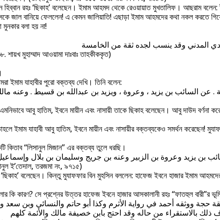
বনে হিব্বান রহঃ ‘ছিকাহ’ বলেছেন। ইমাম আহমদ থেকে রেওয়ায়াত মুখতালিফ। আছরাম বলেন
হাদীসকে জাল বানিয়ে ফেললেন! এ কেমন জালিয়াতি! এছাড়া ইমাম আহমদের কথা নকল করতে গ
 মুনকার বলা হয় না!
لكندي المدني وقد ينسب لجده ثقة من الخامسة
৮. শায়খ মুহাম্মাদ আওয়ামা দাঃবাঃ তাহকীককৃত)
।
মরা ইমাম যাহাবীর পুরো বক্তব্য দেখি। তিনি বলেন:
 . عن السائب بن يزيد ، وعروة ، ويزيد بن عبدالله بن قسيط . وعنه مالك
।এমনিভাবে আবু হাতিম, ইবনে মায়ীন এবং নাসায়ী তাকে ছিকাহ বলেছেন। আবু দাউদ বর্ণনা ক
াহলে ইমাম যাহাবী আবু হাতিম, ইবনে মায়ীন এবং নাসায়ীর বক্তব্যকেও সমর্থন করেছেন! মুযাফ
ি কিতাব “লিসানুল মিজান” এর বক্তব্য তুলে ধরছি।
سائب بن يزيد وعروة بن الزبير وعنه بن جريج وسليمان بن بلال وإسماعي
যানুল ই’তেদাল, তরজমা নং, ৯৭১৫)
‘ছিকাহ’ বলেছেন। কিন্তু মুযাফফার বিন মুহসিন বললেন: হাফেজ ইবনে হাজার ইমাম আহমদের ব
 বলার কি কারণ? সে প্রশ্নের উত্তর হাফেজ ইবনে হাজার আসকালানী রহঃ “ফাতহুল বারী”র ভূম
ة حجة ووثقه أحمد في رواية الأثرم وكذا أبو حاتم والنسائي وبن سعد و
ذلك بالاستقراء من حاله وقد احتج بابن خصيفة مالك والأئمة كلهم