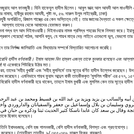
সাইন ফানজুয়াহ আল ফানজুবী। যিনি হাফেযুল হাদীস ছিলেন। আবুল ফাত্হ আল আযদী আল মাওসী
ায, হাবীবুর রহমান আযমী, পৃষ্টা নং, ৫৬. দারুল উলুম লাইব্রেরী, ঢাকা)
যুবী অপরিচিত, রিজাল শাস্ত্রে এর কেন অস্তিত্ব নেই। তার জ্ঞানের দৈন্যতা এ সকল ক্ষেত্
 পাপী। আল্লাহ তাদের থেকে আমাদের হেফাজত করুন।
না শুদ্ধ হল আদ দিইনাওয়ারী। দিইনাওয়ার নামক প্রসিদ্ধ শহরের দিকে নিসবত করে। ইয়াকুত 
 প্রকাশ পেয়েছে! পাঠক, আপনি বলুন, যে শায়খ মাত্র দেড় লাইনে এতগুলো ভুল, যেগুলো তার 
ে তার নির্লজ্জ জালিয়াতি এবং মিথ্যাচার সম্পর্কে বিস্তারিত আলোচনা করেছি।
িরোধি হাদীস বর্ণনাকারী। ইমাম আহমদ বিন হাম্বল এজন্য তাকে মুনকার বলেছেন এবং আল্লাম
ছেন! যা একেবারে শিউরিয়ে উঠার মত।
লিম রহ. তাদের ‘সহীহ বুখারী’ এবং ‘সহীহ মুসলিমে’ তার সূত্রে বর্ণিত হাদীস উল্লেখ করেছে
 উল্লেখ করেছেন। এমনিভাবে শায়খ ফুয়াদ আব্দুল বাকী তাহকীককৃত ‘মুসলিম শরীফ’ এর ৫৭৭, 
িরোধি হাদীস বর্ণনাকারী হয়ে থাকেন, তাহলে ইমাম বুখারী এবং মুসলিম কেন তার সূত্রে হাদীস
ن أبيه والسائب بن يزيد ويزيد بن عبد الله بن قسيط ومحمد بن عبد الر
فروي وسليمان بن بلال وإسماعيل بن جعفر والسفيانان والداروردي وآخر
ة وقال بن سعد كان عابدا ناسكا كثير الحديث ثبتا وذكره بن حبان في 
ে তাকে ছিকাহ বলেছেন।
তিনি ইবাদগুজার, বেশি হজ পালনকারী, বেশি হাদীস বর্ণনাকারী, বিশস্ত এবং গ্রহণযোগ্য।
্লেখ করেছেন। (তাহযীবুত তাহযীব, ৯/ ৩৫৫-৩৫৬. দারুল ফিকর, বায়রুত)