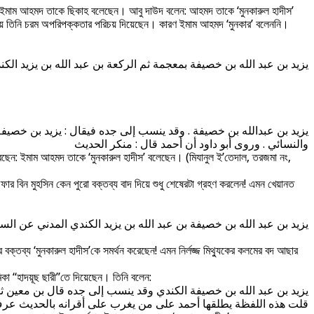
: ইমাম আহমদ তাকে ছিকাহ বলেছেন। আবু দাউদ বলেন: আহমদ তাকে ‘মুনকারুল হাদীস’
িয়ে তিনি চরম অপরিপক্কতার পরিচয় দিয়েছেন। কারণ ইমাম আহমদ ‘মুনকার’ বলেননি।
يزيد بن عبد الله بن خصيفة بمعجمة ثم الركعة بن عبد الله بن يزيد ا
يزيد بن عبدالله بن خصيفة . وقد ينسب إلى جده فيقال : يزيد بن خصيفة ،
والنسائي . وروى أبو داود أن أحمد قال : منكر الحديث
রেছেন: ইমাম আহমদ তাকে ‘মুনকারুল হাদীস’ বলেছেন। (মিযানুল ই’তেদাল, তরজমা নং,
ফার বিন মুহসিন কেন পুরো বক্তব্য বাদ দিয়ে শুধু শেষেরটা গ্রহণ করলেন! এমন খেয়ানত
يزيد بن عبد الله بن خصيفة بن عبد الله بن يزيد الكندي المدني عن ال
ক্তব্য ‘মুনকারুল হাদীস’কে সমর্থন করেছেন! এমন নির্লজ্জ মিথ্যুকের কলমের বদ আছার
িকা “হাদয়ূছ ছারী”তে দিয়েছেন। তিনি বলেন:
يزيد بن عبد الله بن خصيفة الكندي وقد ينسب إلى جده قال بن معين ثق
قلت هذه اللفظة يطلقها أحمد على من يغرب على أقرانه بالحديث عرف 