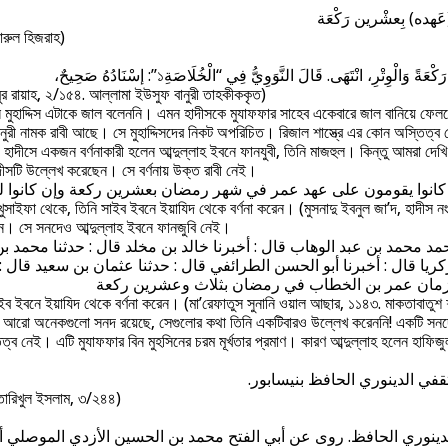
ারুল হিজরাহ)
رِينَ رَكْعَةً وَالْوِتْرِ، انْتَهَى. قَالَ النَّوَوِيُّ فِي “الْخُلَاصَةِ
র রায়াহ, ২/১৫৪. আল্লামা ইউসুফ বানুরী তাহকীককৃত)
 মুহাদ্দিস এটাকে জাল বলেননি। এমন হাদীসকে মুযাফফার সাহেব একেবারে জাল বানিয়ে ফেল
নুরী নামক রাবী আছে। সে মুহাদ্দিসদের নিকট অপরিচিত। রিজাল শাস্ত্রে এর কোন অস্তিত্ব
 হাদীসে একজন বর্ণনাকারী হলেন আব্দুল্লাহ ইবনে ফানযুবী, তিনি মাজহুল। কিন্তু আমরা 
াদীসটি উল্লেখ করেছেন। সে বর্ণনায় উক্ত রাবী নেই।
ل كانوا يقومون على عهد عمر في شهر رمضان بعشرين ركعة وإن كانوا ل
ন খুসাইফা থেকে, তিনি সাইব ইবনে ইয়াযিদ থেকে বর্ণনা করেন। (মুসনাদু ইবনুল জা’দ, হাদীস 
েন। সে সনদেও আব্দুল্লাহ ইবনে ফানজুবি নেই।
 قال : أخبرنا أبو الحسن الطرائفي قال : حدثنا عثمان بن سعيد قال : حد
 সাইব ইবনে ইয়াযিদ থেকে বর্ণনা করেন। (মা’রেফাতুস সুনানি ওয়াল আছার, ১১৪৩. মাকতাবাতুশ 
র যে আরো অনেকগুলো সনদ রয়েছে, সেগুলোর কথা তিনি একটিবারও উল্লেখ করেননি! একটি সন
ত্ব নেই। এটি মুযাফফার বিন মুহসিনের চরম মূর্খতার প্রমাণ। কারণ আব্দুল্লাহ হলেন হাফিজুল 
ثقفي الدينوري الحافظ بنيسابور
( তারিখুল ইসলাম, ৩/২৪৪)
دينوري الحافظ. روى عن أبي الفتح محمد بن الحسين الأزدي الموصلي أب