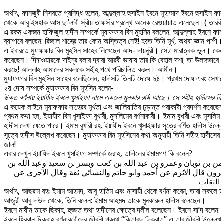
অর্থাৎ, ফানজুবী নিসবতে প্রসিদ্ধ হলেন, আব্দুল্লাহ হুসাইন ইবনে মুহাম্মাদ ইবনে হু
থেকে আবু ইসহাক আস ছা’লাবী স্বীয় তাফসীর গ্রন্থে অনেক রেওয়ায়াত এনেছেন।( তারবীর নাম
এ রকম একজন হাফিজুল হাদীস সম্পর্কে মুযাফফার বিন মুহসিন বললেন: আব্দুল্লাহ ইবনে ফান
ব্যাপারে বলছেন: রিজাল শাস্ত্রে তার কোন অস্তিত্ব নেই! হয়ত তিনি মূর্খ, অথবা জ্ঞান
এ ইবারতে মুযাফফার বিন মুহসিন সাহেব লিখেছেন আদ- দায়নুরী। সেটা মারাত্বক ভুল। কেন
করেছেন। দিনাওয়ারকে দাইনুর বলার দ্বারা আরবী ভাষায় তার কি বেহাল দশা, তা উলঙ্গভাবে
করছে! আল্লাহ আমাদের সকলকে সহীহ পথে পরিচালিত করুন। আমীন।
মুযাফফার বিন মুহসিন সাহেব বলেছিলেন, হাদীসটি তিনটি দোষে দুষ্ট। প্রথম দোষ এবং সেখান
২য় দোষ সম্পর্কে মুযাফফার বিন মুহসিন বলেন-
উক্ত বর্ণনায় ইয়াযীদ ইবনে খুসাইফা নামে একজন মুনকার রাবী আছে। সে সহীহ হাদীসের ব
এ কয়েক লাইনে মুযাফফার সাহেরব মূর্খতা এবং জালিয়াতির চূড়ান্ত পরাকাষ্টা প্রদর্শন করে
প্রথম কথা হল, ইয়াযীদ বিন খুসাইফা বুখারী, মুসলিমের বর্ণনাকারী। ইমাম বুখারী এবং মুস
হাদীস দেখা যেতে পারে। ইমাম বুখারী রহ. ইয়াযীদ ইবনে খুসাইফার সূত্রে বর্ণিত হাদীস
সূত্রে হাদীস উল্লেখ করেছেন। মুযাফফার বিন মুহসিনের কথা অনুযায়ী তিনি সহীহ হাদীসের ব
জাল!
এবার দেখুন ইয়াযিদ ইবনে খুসাইফা সম্পর্কে জরাহ, তাদীলের ইমামগণ কি বলেন?
حمن بن ثوبان وعمرو بن عبد الله بن كعب وبسر بن سعيد وعبد الله بن
ون قال الأثرم عن أحمد وابو حاتم والنسائي ثقة وقال الآجري عن
الثقات
অর্থাৎ, আছরাম রহঃ ইমাম আহমদ, আবু হাতিম এবং নাসায়ী থেকে বর্ণনা করেন, তারা সকল
আজুরী আবু দাউদ থেকে, তিনি বলেন: ইমাম আহমদ তাকে মুনকারুল হাদীস বলেছেন।
ইবনে মায়ীন তাকে ছিকাহ, হুজ্জত তথা হাদীসের ক্ষেত্রে দলীল বলেছেন। ইবনে সা’দ বলেন: 
ইবনে হিব্বান ছিক্বাহ বর্ণনাকারীদের জীবনী গ্রন্থ “কিতাবুছ ছিক্বাত” এ তার জীবনী উল