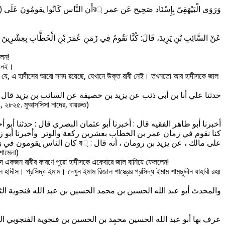
وَرَوَى الْبَيْهَقِيّ بِإِسْنَاد صَحِيح عَن عمر ্রأَن النَّاس كَانُوا يقومُونَ عَلَى (عَهده) بِعشْرين رَكْعَة
عَنْ السَّائِبِ بْنِ يَزِيدَ، قَالَ: كُنَّا نَقُومُ فِي زَمَنِ عُمَرَ بْنِ الْخَطَّابِ بِعِشْ১”: إسْنَادُهُ صَحِيحٌ،
লেন!
 নেই।
দেখি যে, এ হাদীসের আরো সনদ রয়েছে, যেখানে উক্ত রাবী নেই। তখনতো আর হাদীসকে জাল
حدثنا علي أنا بن أبي ذئب عن يزيد بن خصيفة عن السائب بن يزيد قا
নং, ২৮২৫. মুআসসিসা নাদের, বায়রুত)
كنا نقوم في زمان عمر بن الخطاب بعشرين ركعة والوتر وأخبرنا أبو زكريا
على مالك ، عن يزيد بن رومان ، أنه قال : ্র كان الناس يقومون في زمان عمر بن الخطاب في رمضان بثلاث وعشرين ركعة
শামেলা)
দে একজন রাবীর কারণে পুরো হাদীসকে একেবারে জাল বানিয়ে ফেললেন!
হাদীস। প্রসিদ্ধ ইমাম। দেখুন ইমাম রিজাল শাস্ত্রের প্রসিদ্ধ ইমাম শামছুদ্দীন যাহাবী রহঃ
والمحدث أبو عبد الله الحسين بن محمد الحسين بن عبد الله فنجوية ال.
عرف بها أبو عبد الله الحسين محمد بن الحسين بن فنجوية الفنجوبي ال