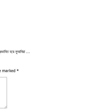
প্রভাবিত হয়ে মুআবিয়া …
re marked
*