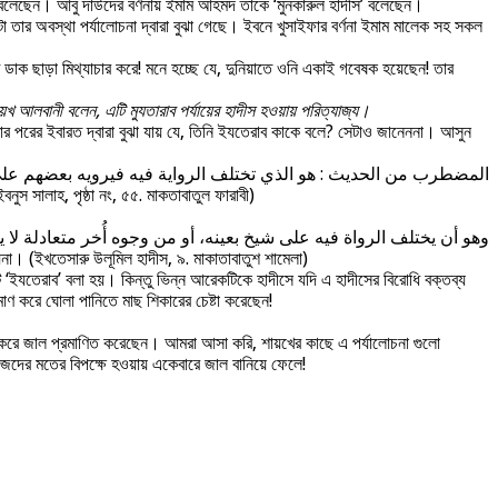
 বলেছেন। আবু দাউদের বর্ণনায় ইমাম আহমদ তাকে ‘মুনকারুল হাদীস’ বলেছেন।
টা তার অবস্থা পর্যালোচনা দ্বারা বুঝা গেছে। ইবনে খুসাইফার বর্ণনা ইমাম মালেক সহ সকল
 ডাক ছাড়া মিথ্যাচার করে! মনে হচ্ছে যে, দুনিয়াতে ওনি একাই গবেষক হয়েছেন! তার
ায়খ আলবানী বলেন, এটি মুযতারাব পর্যায়ের হাদীস হওয়ায় পরিত্যাজ্য।
তার পরের ইবারত দ্বারা বুঝা যায় যে, তিনি ইযতেরাব কাকে বলে? সেটাও জানেননা। আসুন
المضطرب من الحديث : هو الذي تختلف الرواية فيه فيرويه بعضهم ع
স সালাহ, পৃষ্ঠা নং, ৫৫. মাকতাবাতুল ফারাবী)
وهو أن يختلف الرواة فيه على شيخ بعينه، أو من وجوه أُخر متعادلة لا
া। (ইখতেসারু উলূমিল হাদীস, ৯. মাকাতাবাতুশ শামেলা)
 ‘ইযতেরাব’ বলা হয়। কিন্তু ভিন্ন আরেকটিকে হাদীসে যদি এ হাদীসের বিরোধি বক্তব্য
ণ করে ঘোলা পানিতে মাছ শিকারের চেষ্টা করেছেন!
র্শন করে জাল প্রমাণিত করেছেন। আমরা আসা করি, শায়খের কাছে এ পর্যালোচনা গুলো
জেদের মতের বিপক্ষে হওয়ায় একেবারে জাল বানিয়ে ফেলে!