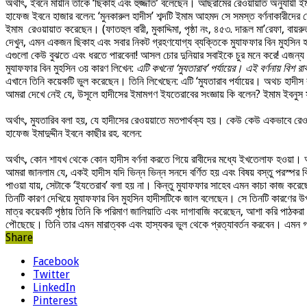
অর্থাৎ, ইবনে মায়ীন তাকে ‘ছিকাহ এবং হুজ্জাত’ বলেছেন। আছরামের রেওয়ায়াত অনুযায়ী
হাফেজ ইবনে হাজার বলেন: ‘মুনকারুল হাদীস’ শব্দটি ইমাম আহমদ সে সমস্ত বর্ণনাকারীদের ক
ইমাম রেওয়ায়াত করেছেন। (ফাতহুল বারী, মুকাদ্দিমা, পৃষ্ঠা নং, ৪৫৩. দারূল মা’রেফা, বায়রু
দেখুন, এমন একজন ছিকাহ এবং সবার নিকট গ্রহণযোগ্য ব্যক্তিকে মুযাফফার বিন মুহসিন হা
এগুলো কেউ বুঝতে এবং ধরতে পারবেনা! আসল চোর দুনিয়ার সবাইকে চুর মনে করে! এজন্য 
মুযাফফার বিন মুহসিন ৩য় কারণ লিখেন:
এটি কখনো ‘মুযতারাব’ পর্যায়ের। এই বর্ণনায় বিশ 
এখানে তিনি কয়েকটি ভুল করেছেন। তিনি লিখেছেন: এটি ‘মুযতারাব পর্যায়ের। অথচ হাদীস ক
আমরা দেখে নেই যে, উসূলে হাদীসের ইমামগণ ইযতেরাবের সংজ্ঞায় কি বলেন? ইমাম ইবনুস 
অর্থাৎ, মুযতারিব বলা হয়, যে হাদীসের রেওয়য়াতে মতপার্থক্য হয়। কেউ কেউ একভাবে রেও
হাফেজ ইমাদুদ্দীন ইবনে কাছীর রহ. বলেন:
অর্থাৎ, কোন শাযখ থেকে কোন হাদীস বর্ণনা করতে গিয়ে রাবীদের মধ্যে ইখতেলাফ হওয়া। 
আমরা জানলাম যে, একই হাদীস যদি ভিন্ন ভিন্ন সনদে বর্ণিত হয় এবং বিষয় বস্তু পরস্পর 
পাওয়া যায়, সেটাকে ‘ইযতেরাব’ বলা হয় না। কিন্তু মুযাফফার সাহেব এমন কাচা কাজ করেছ
তিনটি কারণ দেখিয়ে মুযাফফার বিন মুহসিন হাদীসটিকে জাল বলেছেন। সে তিনটি কারণের উপ
মাত্র কয়েকটি পৃষ্ঠায় তিনি কি পরিমাণ জালিয়াতি এবং দাগাবাজি করেছেন, আশা করি পাঠকরা
পৌছেছে। তিনি তার এমন মারাত্বক এবং হাস্যকর ভুল থেকে প্রত্যাবর্তন করবেন। এমন গ
Share
Facebook
Twitter
LinkedIn
Pinterest