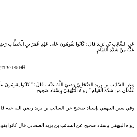
عَنِ السَّائِبِ بْنِ يَزِيدَ قَالَ : كَانُوا يَقُومُونَ عَلَى عَهْدِ عُمَرَ بْنِ الْخَطَّابِ رَضِىَ
عَنْهُ مِنْ شِدَّةِ الْقِيَامِ.
রহুমও জাল বলেননি।
وَعَن السَّائِب بن يزِيد الصَّحَابِيّ رَضِيَ اللَّهُ عَنْه ، قَالَ : ” كَانُوا يق
عُثْمَان من شدَّة الْقيام ” رَوَاهُ الْبَيْهَقِيّ بِإِسْنَاد صَحِيح
وفي سنن البيهقي بإسناد صحيح عن السائب بن يزيد رضي الله عنه ق
رواه البيهقي بإسناد صحيح عن السائب بن يزيد الصحابي قال كانوا ي