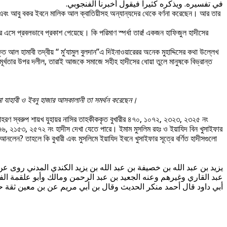
في تفسيره. ويذكره كثيرا فيقول أخبرنا الفنجوبي.
লি এবং আবু বকর ইবনে মালিক আল ক্বাতিয়ীসহ অন্যান্যদের থেকে বর্ণনা করেছেন। আর তার
রে এসে প্রবলভাবে প্রকাশ পেয়েছে। কি পরিমাণ স্পর্ধা তার! একজন হাফিজুল হাদীসের
আল হামাবী তদ্বীয় “ মু’যামুল বুলদান”এ দিইনাওয়ারেরর অনেক মুহাদ্দিসের কথা উল্লেখ
মূর্খতার উপর দলীল, তারাই আজকে সমাজে সহীহ হাদীসের ধোয়া তুলে মানুষকে বিভ্রান্ত
া যাহাবী ও ইবনু হাজার আসকালানী তা সমর্থন করেছেন।
ন। উদাহরণ স্বরুপ শায়খ যুহায়র নাসির তাহকীককৃত বুখারীর ৪৭০, ১০৭২, ২৩২৩, ২৩২৫ নং
১৫৭৬, ২১৫৩, ২৫৭২ নং হাদীস দেখা যেতে পারে। ইমাম মুসলিম রহঃ ও ইয়াযিদ বিন খুসাইফার
 আনলেন? তাহলে কি বুখারী এবং মুসলিমে ইয়াযিদ ইবনে খুসাইফার সূত্রে বর্ণিত হাদীসগুলো
يزيد بن عبد الله بن خصيفة بن عبد الله بن يزيد الكندي المدني روى ع
عبد القاري وغيرهم وعنه الجعيد بن عبد الرحمن ومالك وأبو علقمة ال
أبي داود قال أحمد منكر الحديث وقال بن أبي مريم عن بن معين ثقة حج