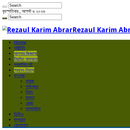
বৃহস্পতিবার , আগস্ট ৬ ২০২৬
Rezaul Karim Ab
Home
পরিচিতি
আপনার জিজ্ঞাসা
নিয়মিত মাসআলা
প্রকাশিত বই
প্রবন্ধ-নিবন্ধ
ফতোয়া
নামাজ
পবিত্রতা
বিবাহ
যাকাত
রোজা
সমসাময়িক
ভিডিও
মূল্যায়ন
যোগাযোগ