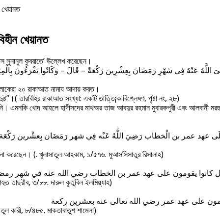
ন খেয়ানত
বিহীন খেয়ানত
আস সুনানুল কুবরাতে’ উল্লেখ করেছেন।
 اللَّهُ عَنْهُ فِى شَهْرِ رَمَضَانَ بِعِشْرِينَ رَكْعَةً – قَالَ – وَكَانُوا يَقْرَءُونَ بِالْمِئِين
াসে লোকেরা ২০ রাকাআত নামায আদায় করত।
ষ্ট”।( তারাবীহর রাকাআত সংখ্যা: একটি তাত্তি¡ক বিশ্লেষণ, পৃষ্টা নং, ২৮)
ল বলেননি। এমনকি খোদ আহলে হাদীসদের মাথঅর তাজ আবদুর রহমান মুবারকপুরী এবং আলবানী ম
ومُونَ عَلَى عهد عمر بن الْخطاب رَضِيَ اللَّهُ عَنْه فِي شهر رَمَضَان بِعشْرين رَ
র্ণনা করেছেন। (. খুলাসাতুল আহকাম, ১/৫৭৬. মুআসসিসাতুর রিসালাহ)
ال كانوا يقومون على عهد عمر بن الخطاب رضي الله عنه في شهر رم
াহুত তাছরীব, ৩/৮৮. দারুল কুতুবিল ইলমিয়্যাহ)
قومون على عهد عمر رضي الله تعالى عنه بعشرين ركعة
াতুল কারী, ৮/৪৮৫. মাকতাবাতুশ শামেলা)