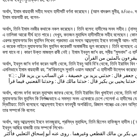
অর্থাৎ, ইমাম বায়হাকী সহীহ সনদে হাদীসটি বর্ণনা করেছেন। (আল বাদরুল মুনীর, ৪/৩৫০. দ
ইমাম যায়লায়ী রহ. বলেন-
অর্থাৎ, তিনি ইমাম নববীর কথাকে নকল করেছেন। তিনি বলেন: হাদীসের সনদ সহীহ। (নাসবু
এ তালিকা আরো দীর্ঘ হতে পারে। দেখুন, কতজন মুহাদ্দিস হাদীসটিকে সহীহ বলেছেন। কোন
এরপর মুযাফফার বিন মুহসিন লিখেন: প্রথমত এর সনদে আব্দুল্লাহ ইবনে ফানজুবী আদ- দাই
এ কয়েক লাইনে মুযাফফার বিন মুহসিন কয়েকটি অমার্জনীয় ভুল করেছেন। তিনি বলেছেন: এ
বলা যাবে না। কারণ উক্ত মাজহুল রাবী নেই। ইমাম ইবনুল জা’দ রহ. স্বীয় “মুসনাদ” এ হ
يقرءون بالمئين من القرآن
অর্থাৎ, ইবনুল জা’দ বর্ণনা করেন আলী থেকে, তিনি ইবনু আবি যি’ব থেকে, তিনি ইয়াযিদ বি
এমনিভাবে ইমাম বায়হাকী রহ. “মা’রিফাতুস সুনানি ওয়াল আছার” এ হাদীসটি উল্লেখ করেছ
أخبرنا أبو طاهر الفقيه قال : أخبرنا أبو عثمان البصري قال : حدثنا أبو أحمد محمد بن عبد الوهاب قال : أخبرنا خالد بن مخلد قال : حدثنا محمد بن جعفر قال : حدثني يزيد بن خصيفة ، عن السائب بن يزيد قال : ্র
ثنا يحيى بن بكير قال : حدثنا مالك قال : وحدثنا القعنبي فيما قرأ
অর্থাৎ, খালেদ বর্ণনা করেন মুহাম্মাদ জাফর থেকে, তিনি ইয়াযিদ বিন খুসাইফা থেকে, তিনি
মুযাফফার বিন মুহসিন কি নির্লজ্জভাবে এ সমস্ত সনদ একেবারে চেপে গেলেন! এ হাদীসে
দ্বিতীয়ত: তিনি বলেছেন: আব্দুল্লাহ ইবনে ফানযুবী অপরিচিত, রিজাল শাস্ত্রে এর কেন অস্তি
তার সম্পর্কে কি বলেন:
অর্থাৎ, আবু আব্দুল্লাহ ইবনে ফানজুয়াহ, প্রসিদ্ধ মুহাদ্দিস, তিনি ছিলেন হাফিজুল হাদীস।
ইবনুল আছির যাজারী তার সম্পর্কে লিখেন-
ي بكر بن مالك القطعي وغيرهما . روى عنه أبو إسحاق الثعلبي فأكثر