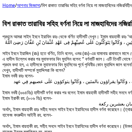
Home
/
আপনার জিজ্ঞাসা
/
বিশ রাকাত তারাবির সহিহ বর্ণনা নিয়ে লা মাজহাবিদের নজিরবিহী
বিশ রাকাত তারাবির সহিহ বর্ণনা নিয়ে লা মাজহাবিদের নজির
প্রথমে আমরা সাইদ ইবনে ইয়াযিদ রহঃ থেকে বর্ণিত হাদীসটি দেখুন। ইমাম বায়হাকী রহঃ ‘
ِ ، وَكَانُوا يَتَوَكَّئُونَ عَلَى عُصِيِّهِمْ فِى عَهْدِ عُثْمَانَ بْنِ عَفَّانَ رَضِىَ اللَّهُ
সাইব ইবনে ইয়াজিদ (রাঃ) হতে বর্ণিত, তিনি বলেন, ওমর (রাঃ)-এর যামানায় রামাযানে ম
এ হাদীস উল্লেখ করার পর মুযাফফার বিন মুহসিন বলেন: “ বর্ণনাটি জাল। এটি তিনটি দোষে দু
প্রথম কথা হল, এ হাদীসকে মুযাফফার বিন মুহসিনের পূর্বে পৃথিবীর কোন মুহাদ্দিস জা
দেখুন, হাদীসটি সম্পর্কে মুহাদ্দিসরা কি বলেন?
ইমাম নববী রহঃ বলেন-
كْعَة ، وَكَانُوا يقراؤون بالمئين ، وَكَانُوا يتوكؤون عَلَى عصيهم فِي عهد
ইমাম নববী (৬৬৪হিঃ) হাদীসটি বর্ণনা করার পর বলেন: ইমাম বায়হাকী হাদীসটি সহীহ সনদে ব
ইমাম ইরাকী রহ. (৮০৬ হিঃ) বলেন-
ضان بعشرين ركعة
অর্থাৎ, ইমাম বায়হাকী রহঃ সহীহ সনদে সাইব ইবনে ইয়াযিদের হাদীস বর্ণনা করেছেন। (ত্বার
হাফেজ বদরুদ্দীন আইনী রহ. বলেন-
অর্থাৎ, ইমাম বায়হাকী রহ. সহীহ সনদে সাইব ইবনে ইয়াযিদের হাদীস বর্ণনা করেছেন। (উমদ
হাফেজ ইবনুল মুলাক্কিন রহ. বলেন-