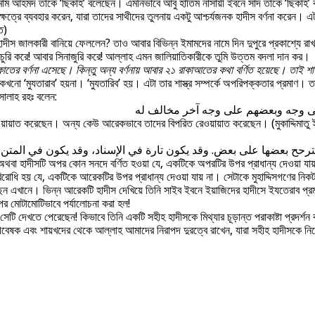
 ইমাম আহমদ তাকে ‘ছিকাহ’ বলেছেন। এমনিভাবে আবু হাতিম নাসায়ী ইবনে সাদ তাকে ‘ছিকাহ’
্ষেত্রে ব্যবহার করেন, যারা তাদের সাথীদের তুলনায় একটু আশ্চর্যজনক হাদীস বর্ণনা করেন। এ
ত)
দীস জালকারী বানিয়ে ফেললেন? তাও আবার বিভিন্ন ইমামদের নামে দিন দুপুরে প্রকাশ্যে রাখ
চুরি করে! আবার সিনাজুরি করে! আল্লাহ এমন জালিয়াতিকারীকে তুমি উত্তম বদলা দান কর।
রাকাতের বর্ণনা এসেছে। কিন্তু অন্য বর্ণনায় আবার ২১ রাকাআতের কথা বর্ণিত হয়েছে। তাই শ
খনো ‘মুযতারাব’ হয়না। ‘মুযতারিব’ হয়। এটা তার শাস্ত্র সম্পর্কে অপরিপক্কতার প্রমাণ। 
সালাহ রহঃ বলেন:
لى وجه وبعضهم على وجه آخر مخالف له
য়ায়াত করেছেন। অন্য কেউ আরেকভাবে তাদের বিপরিত রেওয়ায়াত করেছেন। (মুকাদ্দিমাতু ইবনু
 يترحح بعضها على بعض. وقد يكون تارة في الإسناد، وقد يكون في المتن
অথবা হাদীসটি অপর কোন সনদে বর্ণিত হওয়া যে, একটিকে অপরটির উপর প্রাধান্য দেওয়া যায়ন
বিরোধি হয় যে, একটিকে আরেকটির উপর প্রাধান্য দেওয়া যায় না। সেটাকে মুহাদ্দিসগণের নিকট
েন এখানে। ভিন্ন আরেকটি হাদীস দেখিয়ে তিনি সাইব ইবনে ইয়াজিদের হাদীসে ইযতেরাব প্রমা
র মোটামোটিভাবে পর্যালোচনা করা হল!
 সেটি দেখতে পেরেছেন! কিভাবে তিনি একটি সহীহ হাদীসকে মিথ্যার চূড়ান্ত পরাকাষ্টা প্রদ
বেষক এবং শায়খদের থেকে আল্লাহ আমাদের নিরাপদ দুরত্বে রাখেন, যারা সহীহ হাদীসকে নি