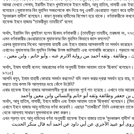
আমরা দেখতে পেলাম, ইয়াযীদ ইবনে খুসাইফাকে ইবনে মায়ীন, আবু হাতিম, নাসায়ী এবং ই
বলেছেন।মুযাফফার বিন মুহসিন সবগুলোকে বাদ দিয়ে শুধু একটি রেওয়ায়াত গ্রহণ করে 
‘মুনকারুল হাদীস’ বলেছেন। কারণ মুনকার হাদীসের বিশেষণ হয়ে থাকে। বর্ণনাকারীকে কখনো
হাফেজ ইবনে হাজার “তাকরীবুত তাহযীবে” বলেন:
অর্থাৎ, ইয়াযিদ বিন খুসাইফা হলেন ছিকাহ বর্ণনাকারী। (তাহযীবুত তাহযীব, তরজমা নং, ৭৭৩
এমন বর্ণনাকারীর রেওয়ায়াতকে মুযাফফার বিন মুহসিন কিভাবে জাল বললেন?
এরপর মুযাফফার লিখেন: আল্লামা যাহাবী এবং ইবনে হাজার আসকালানী তা সমর্থন করেছেন
এখানেও মুযাফফার বিন মুহসিন নির্লজ্জ উলঙ্গ জালিয়াতি এবং দাগাবাজি করেছেন। প্রথমে আ
 ، وطائفة . وثقه أحمد من رواية الاثرم عنه ، وأبو حاتم ، وابن معين
অর্থাৎ, ইমাম যাহাবী বলেন: আছরামের বর্ণনা অনুযায়ী ইমাম আহমদ তাকে ‘ছিকাহ’ বলেছেন
৯৭১৫)
আপনি বলুন, ইমাম যাহাবী কোথায় সমর্থন করলেন? যদি নকল করার দ্বারা সমর্থন হয়ে যায়, ত
করতে তার কলম কি আল্লাহর ভয়ে কেঁপে উঠেনি?
এবার হাফেজ ইবনে হাজার আসকালানীর পুরো বক্তব্য পূর্বে গত হয়েছে। এখানে তার আরেকট
ل بن جعفر وطائفة وثقه أبو حاتم والنسائي وابن معين وأحمد
অর্থাৎ, আবু হাতিম, নাসায়ী, ইবনে মায়ীন এবং ইমাম আহমদ তাকে ‘ছিক্বাহ’ বলেছেন। (মি
এখানে ইবনে হাজার আবু দাউদের বর্ণনা করেননি। এছাড়া “তাকরীবে” তিনি একবাক্যে তাকে 
থেকে আল্লাহ সাধারণ মুসলমানকে রক্ষা করুন।
এখন প্রশ্ন হল: আবু দাউদের বর্ণনা অনুযায়ী হাফেজ ইবনে হাজার তাকে ‘মুনকারুল হাদীস’
روى أبو عبيد الآجري عن أبي داود عن أحمد أنه قال منكر الحديث