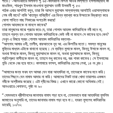
পারে।’’-আনওয়াারে খিলাফত পৃ. ৬৫-কাদিয়াানী ফিৎনা আওর মিল্লাতে ইসলামিয়্যাাহ কা
মাওকিফ, শায়খুল ইসলাম মাওলানা মুহাম্মাদ তাকী উসমানী পৃ. ৫৩
পাঠক এবার আপনিই বলুন, তারা কি আসলে মুহাম্মাদ সাল্লাল্লাহু আলাইহি ওয়াসাল্লামকে
শেষ নবী মানে? নাকি ‘খাতামুন নাবিয়্যীন’ এর ভিন্ন ব্যাখ্যা করে উম্মতকে বিভ্রান্ত করে
ঘোলা পানিতে মাছ শিকারের অপচেষ্টা করছে!
গোলাম আহমদকে না মানলে কাফের?
তারা মানুষদের মাঝে প্রচার করে যে, তারা গোলাম আহমদ কাদিয়ানিকে নবী মানে না,
তাহলে প্রশ্ন হল গোলাম আহমদ কাদিয়ানিকে কেউ নবী না মানলে সে কাফের হবে কেন?
দেখুন এ বিষয়ে স্বয়ং গোলাম আহমদ কাদিয়ানির বক্তব্য-
“আল্লাহ আমার ওহী, তালীম, বায়আতকে নূহ আ. এর কিশতীর মতো। সমস্ত মানুষের
মুক্তির মাধ্যম এটাকে বানানো হয়েছে। যে ব্যক্তি মুসাকে মানল, কিন্তু ঈসাকে মানল না,
অথবা ঈসাকে মানল, কিন্তু মুহাম্মাদকে মানল না, অথবা মুহাম্মাদকে মানল, কিন্তু
প্রতিশ্রুত মাসীহকে মানল না, তাহলে শুধু কাফের নয়, বরং পাকা কাফের। সে ইসলামের
গন্ডি থেকে বের হয়ে যাবে। কালামায়ে ফাসল, কাদিয়ানির ছেলের লেখা, ১৪ নং খন্ড।
“আমাদের জন্য ফরয হল আমরা যেন যারা আহমদিয়া না, তাদেরকে কাফের মনে করি।
তাদের পিছনে যেন নামায আদায় না করি। আমাদের নিকট তারা খোদা তায়ালার একজন
নবীকে অস্বীকার করেছে। এটা দ্বীনের বিষয়। এখানে কারো কোনো অধিকার নেই।
আনওয়ারে খেলাফত, পৃষ্ঠা নং ৯০
“ যেমনভাবে খ্রীস্টানদের জানাযার নামায পড়া হবে না, তেমনভাবে যারা আহমদিয়া মুসলিম
জামাতের অনুসারি না, তাদের জানাযার নামায পড়া হবে না।. হযরত মুসলেহ কাদিয়ানির
ডায়েরি, ১০/৩২