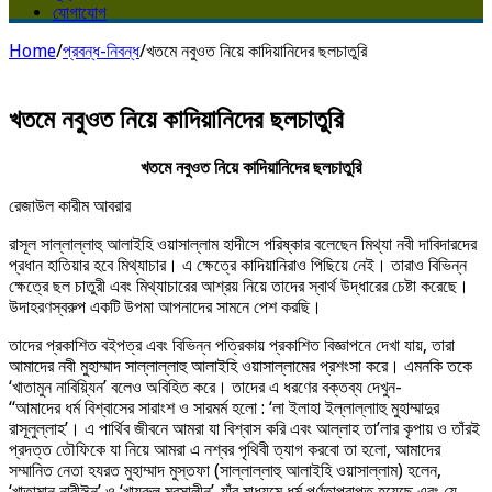
যোগাযোগ
Home
/
প্রবন্ধ-নিবন্ধ
/
খতমে নবুওত নিয়ে কাদিয়ানিদের ছলচাতুরি
খতমে নবুওত নিয়ে কাদিয়ানিদের ছলচাতুরি
খতমে নবুওত নিয়ে কাদিয়ানিদের ছলচাতুরি
রেজাউল কারীম আবরার
রাসূল সাল্লাল্লাহু আলাইহি ওয়াসাল্লাম হাদীসে পরিষ্কার বলেছেন মিথ্যা নবী দাবিদারদের
প্রধান হাতিয়ার হবে মিথ্যাচার। এ ক্ষেত্রে কাদিয়ানিরাও পিছিয়ে নেই। তারাও বিভিন্ন
ক্ষেত্রে ছল চাতুরী এবং মিথ্যাচারের আশ্রয় নিয়ে তাদের স্বার্থ উদ্ধারের চেষ্টা করেছে।
উদাহরণস্বরুপ একটি উপমা আপনাদের সামনে পেশ করছি।
তাদের প্রকাশিত বইপত্র এবং বিভিন্ন পত্রিকায় প্রকাশিত বিজ্ঞাপনে দেখা যায়, তারা
আমাদের নবী মুহাম্মাদ সাল্লাল্লাহু আলাইহি ওয়াসাল্লামের প্রশংসা করে। এমনকি তকে
‘খাতামুন নাবিয়্যিন’ বলেও অবিহিত করে। তাদের এ ধরণের বক্তব্য দেখুন-
“আমাদের ধর্ম বিশ্বাসের সারাংশ ও সারমর্ম হলো : ‘লা ইলাহা ইল্লাল্লাাহু মুহাম্মাদুর
রাসূলুল্লাহ’। এ পার্থিব জীবনে আমরা যা বিশ্বাস করি এবং আল্লাহ তা’লার কৃপায় ও তাঁরই
প্রদত্ত তৌফিকে যা নিয়ে আমরা এ নশ্বর পৃথিবী ত্যাগ করবো তা হলো, আমাদের
সম্মানিত নেতা হযরত মুহাম্মাদ মুস্তফা (সাল্লাল্লাহু আলাইহি ওয়াসাল্লাম) হলেন,
‘খাতামান নাবীঈন’ ও ‘খায়রুল মুরসালীন’-যাঁর মাধ্যমে ধর্ম পূর্ণতাপ্রাপ্ত হয়েছে এবং যে