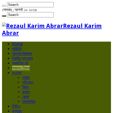
সোমবার , আগস্ট ১০ ২০২৬
Rezaul Karim
Abrar
Home
পরিচিতি
আপনার জিজ্ঞাসা
নিয়মিত মাসআলা
প্রকাশিত বই
প্রবন্ধ-নিবন্ধ
ফতোয়া
নামাজ
পবিত্রতা
বিবাহ
যাকাত
রোজা
সমসাময়িক
ভিডিও
মূল্যায়ন