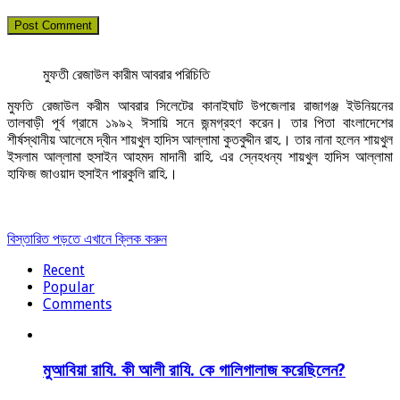
মুফতী রেজাউল কারীম আবরার পরিচিতি
মুফতি রেজাউল করীম আবরার সিলেটের কানাইঘাট উপজেলার রাজাগঞ্জ ইউনিয়নের
তালবাড়ী পূর্ব গ্রামে ১৯৯২ ঈসায়ি সনে জন্মগ্রহণ করেন। তার পিতা বাংলাদেশের
শীর্ষস্থানীয় আলেমে দ্বীন শায়খুল হাদিস আল্লামা কুতবুদ্দীন রাহ.। তার নানা হলেন শায়খুল
ইসলাম আল্লামা হুসাইন আহমদ মাদানী রাহি. এর স্নেহধন্য শায়খুল হাদিস আল্লামা
হাফিজ জাওয়াদ হুসাইন পারকুলি রাহি.।
বিস্তারিত পড়তে এখানে ক্লিক করুন
Recent
Popular
Comments
মুআবিয়া রাযি. কী আলী রাযি. কে গালিগালাজ করেছিলেন?