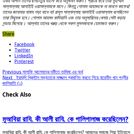
এবার আপনি তাদের ছলচাতুরি ভালো করে অনুধাবন করুন। প্রচার করে তারা মুহাম্মাদ
সাল্লাল্লাহু আলাইহি ওয়াসাল্লামকে মানে। কিন্তু গোলাম আহমদকে না মানলে কাফের!
তাদের জানাযার নামায পড়া যাবে না! রাসূল সাল্লাল্লাহু আলাইহি ওয়াসাল্লাম বলেছিলেন
তারা মিথ্যুক হবে। গোলাম আহমদ কাদিয়ানি এবং তার অনুসারিদের বেলায় সেটা কড়ায়
গন্ডায় মিলেছে। আল্লাহ তাদের খপ্পড় থেকে সকল মুসলমানকে হেফাজত করুন।
Share
Facebook
Twitter
LinkedIn
Pinterest
Previous
সালাফি আলেমদের দৃষ্টিতে তামিমা এর অর্থ
Next
ইয়াহুদি খ্রিস্টান সভ্যতাকে দাজ্জাল প্রমাণিত করতে গিয়ে বায়েযীদ খান পন্নীর
জালিয়াতি (১)
Check Also
মুআবিয়া রাযি. কী আলী রাযি. কে গালিগালাজ করেছিলেন?
মুআবিয়া রাযি. কী আলী রাযি. কে গালিগালাজ করেছিলেন? আমাদের সমাজে শিয়া ইতিহাসে