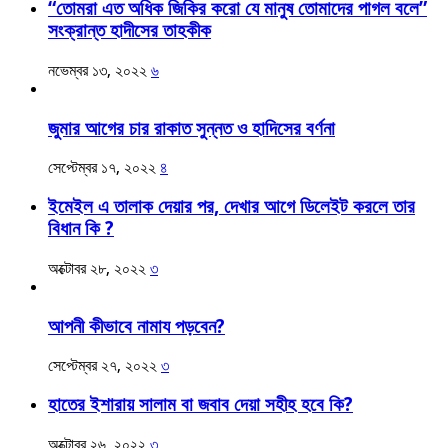
“তোমরা এত অধিক জিকির করো যে মানুষ তোমাদের পাগল বলে”
সংক্রান্ত হাদীসের তাহকীক
নভেম্বর ১৩, ২০২২
৬
জুমার আগের চার রাকাত সুন্নত ও হাদিসের বর্ণনা
সেপ্টেম্বর ১৭, ২০২২
৪
ইমেইল এ তালাক দেয়ার পর, দেখার আগে ডিলেইট করলে তার
বিধান কি ?
অক্টোবর ২৮, ২০২২
৩
আপনী কীভাবে নামায পড়বেন?
সেপ্টেম্বর ২৭, ২০২২
৩
হাতের ইশারায় সালাম বা জবাব দেয়া সহীহ হবে কি?
অক্টোবর ২৬, ২০২২
৩