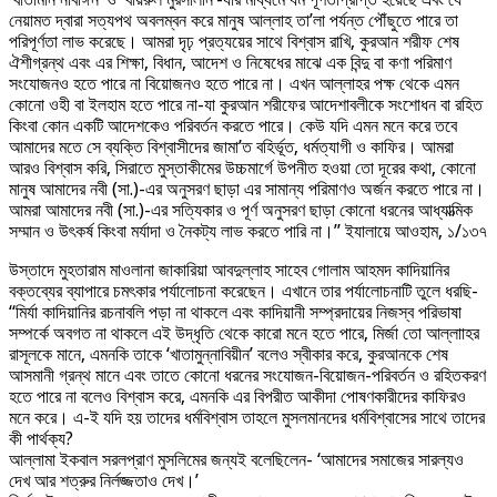
নেয়ামত দ্বারা সত্যপথ অবলম্বন করে মানুষ আল্লাহ তা’লা পর্যন্ত পৌঁছুতে পারে তা
পরিপূর্ণতা লাভ করেছে। আমরা দৃঢ় প্রত্যয়ের সাথে বিশ্বাস রাখি, কুরআন শরীফ শেষ
ঐশীগ্রন্থ এবং এর শিক্ষা, বিধান, আদেশ ও নিষেধের মাঝে এক বিন্দু বা কণা পরিমাণ
সংযোজনও হতে পারে না বিয়োজনও হতে পারে না। এখন আল্লাহর পক্ষ থেকে এমন
কোনো ওহী বা ইলহাম হতে পারে না-যা কুরআন শরীফের আদেশাবলীকে সংশোধন বা রহিত
কিংবা কোন একটি আদেশকেও পরিবর্তন করতে পারে। কেউ যদি এমন মনে করে তবে
আমাদের মতে সে ব্যক্তি বিশ্বাসীদের জামা’ত বহির্ভূত, ধর্মত্যাগী ও কাফির। আমরা
আরও বিশ্বাস করি, সিরাতে মুস্তাকীমের উচ্চমার্গে উপনীত হওয়া তো দূরের কথা, কোনো
মানুষ আমাদের নবী (সা.)-এর অনুসরণ ছাড়া এর সামান্য পরিমাণও অর্জন করতে পারে না।
আমরা আমাদের নবী (সা.)-এর সত্যিকার ও পূর্ণ অনুসরণ ছাড়া কোনো ধরনের আধ্যাত্মিক
সম্মান ও উৎকর্ষ কিংবা মর্যাদা ও নৈকট্য লাভ করতে পারি না।’’ ইযালায়ে আওহাম, ১/১৩৭
উস্তাদে মুহতারাম মাওলানা জাকারিয়া আবদুল্লাহ সাহেব গোলাম আহমদ কাদিয়ানির
বক্তব্যের ব্যাপারে চমৎকার পর্যালোচনা করেছেন। এখানে তার পর্যালোচনাটি তুলে ধরছি-
“মির্যা কাদিয়ানির রচনাবলি পড়া না থাকলে এবং কাদিয়ানী সম্প্রদায়ের নিজস্ব পরিভাষা
সম্পর্কে অবগত না থাকলে এই উদ্ধৃতি থেকে কারো মনে হতে পারে, মির্জা তো আল্লাাহর
রাসূলকে মানে, এমনকি তাকে ‘খাতামুন্নাবিয়ীন’ বলেও স্বীকার করে, কুরআনকে শেষ
আসমানী গ্রন্থ মানে এবং তাতে কোনো ধরনের সংযোজন-বিয়োজন-পরিবর্তন ও রহিতকরণ
হতে পারে না বলেও বিশ্বাস করে, এমনকি এর বিপরীত আকীদা পোষণকারীদের কাফিরও
মনে করে। এ-ই যদি হয় তাদের ধর্মবিশ্বাস তাহলে মুসলমানদের ধর্মবিশ্বাসের সাথে তাদের
কী পার্থক্য?
আল্লামা ইকবাল সরলপ্রাণ মুসলিমের জন্যই বলেছিলেন- ‘আমাদের সমাজের সারল্যও
দেখ আর শত্রুর নির্লজ্জতাও দেখ।’