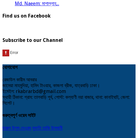
Md. Naeem: মাশাল্লাহ...
Find us on Facebook
Subscribe to our Channel
যোগাযোগ
রেজাউল কারীম আবরার
জামেয়া মাহমুদিয়া, হামিদ টাওয়ার, কাজলা ব্রীজ, যাত্রবাড়ি ঢাকা।
ইমেইল: rkabrarbd@gmail.com
স্থায়ী ঠিকানা: গ্রাম: তালবাড়ি পূর্ব, পোস্ট: কল্যাণী নয়া বাজার, থানা: কানাইঘাট, জেলা:
সিলেট।
গুরুত্বপূর্ণ ওয়েব সাইট
দারুল উলুম দেওবন্দ
মুফতি তাকি উসমানী