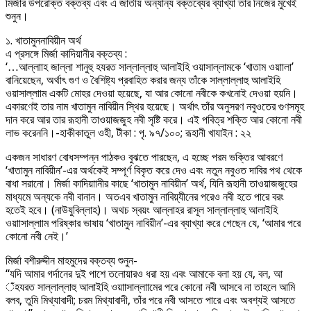
মির্জার উপরোক্ত বক্তব্য এবং এ জাতীয় অন্যান্য বক্তব্যের ব্যাখ্যা তার নিজের মুখেই
শুনুন।
১. খাতামুননাবিয়ীন অর্থ
এ প্রসঙ্গে মির্জা কাদিয়ানীর বক্তব্য :
‘…আল্লাাহ জাল্লা শানুহু হযরত সাল্লাল্লাহু আলাইহি ওয়াসাল্লামকে ‘খাতাম ওয়াালা’
বানিয়েছেন, অর্থাৎ গুণ ও বৈশিষ্ট্য প্রবাহিত করার জন্য তাঁকে সাল্লাল্লাহু আলাইহি
ওয়াসাল্লাাম একটি মোহর দেওয়া হয়েছে, যা আর কোনো নবীকে কখনোই দেওয়া হয়নি।
একারণেই তার নাম খাতামুন নাবিয়ীন স্থির হয়েছে। অর্থাৎ তাঁর অনুসরণ নবুওতের গুণসমূহ
দান করে আর তার রূহানী তাওয়াজজুহ নবী সৃষ্টি করে। এই পবিত্র শক্তি আর কোনো নবী
লাভ করেননি।-হাকীকাতুল ওহী, টীকা : পৃ. ৯৭/১০০; রূহানী খাযাইন : ২২
একজন সাধারণ বোধসম্পন্ন পাঠকও বুঝতে পারছেন, এ হচ্ছে পরম ভক্তির আবরণে
‘খাতামুন নাবিয়ীন’-এর অর্থকেই সম্পূর্ণ বিকৃত করে দেও এবং নতুন নবুওত দাবির পথ থেকে
বাধা সরানো। মির্জা কাদিয়াানীর কাছে ‘খাতামুন নাবিয়ীন’ অর্থ, যিনি রূহানী তাওয়াজজুহের
মাধ্যমে অন্যকে নবী বানান। অতএব খাতামুন নাবিয়্যীনের পরেও নবী হতে পারে বরং
হতেই হবে। (নাউযুবিল্লাহ)। অথচ স্বয়ং আল্লাহর রাসূল সাল্লাল্লাহু আলাইহি
ওয়াাসাল্লাাম পরিষ্কার ভাষায় ‘খাতামুন নাবিয়ীন’-এর ব্যাখ্যা করে গেছেন যে, ‘আমার পরে
কোনো নবী নেই।’
মির্জা বশীরুদ্দীন মাহমুদের বক্তব্য শুনুন-
‘‘যদি আমার গর্দানের দুই পাশে তলোয়ারও ধরা হয় এবং আমাকে বলা হয় যে, বল, আ
ঁহযরত সাল্লাল্লাহু আলাইহি ওয়াাসাল্লাামের পরে কোনো নবী আসবে না তাহলে আমি
বলব, তুমি মিথ্যাবাদী; চরম মিথ্যাবাদী, তাঁর পরে নবী আসতে পারে এবং অবশ্যই আসতে