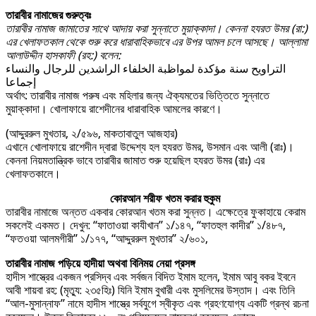
তারাবীর নামাজের গুরুত্বঃ
তারাবীর নামাজ জামাতের সাথে আদায় করা সুন্নাতে মুয়াক্কাদা। কেননা হযরত উমর (রা:)
এর খেলাফতকাল থেকে শুরু করে ধারাবাহিকভাবে এর উপর আমল চলে আসছে। আল্লামা
আলাউদ্দীন হাসকাফী (রহ:) বলেন:
التراويح سنة مؤكدة لمواظبة الخلفاء الراشدين للرجال والنساء
إجماعا
অর্থাৎ: তারাবীর নামাজ পরুষ এবং মহিলার জন্য ঐক্যমতের ভিত্তিতে সুন্নাতে
মুয়াক্কাদা। খোলাফায়ে রাশেদীনের ধারাবাহিক আমলের কারণে।
(আদ্দুররুল মুখতার, ২/৫৯৬, মাকতাবাতুল আজহার)
এখানে খোলাফায়ে রাশেদীন দ্বারা উদ্দেশ্য হল হযরত উমর, উসমান এবং আলী (রাঃ)।
কেননা নিয়মতান্ত্রিক ভাবে তারাবীর জামাত শুরু হয়েছিল হযরত উমর (রাঃ) এর
খেলাফতকালে।
কোরআন শরীফ খতম করার হুকুম
তারাবীর নামাজে অন্তত একবার কোরআন খতম করা সুন্নত। এক্ষেত্রে ফুকাহায়ে কেরাম
সকলেই একমত। দেখুন: “ফাতাওয়া কাযীখান” ১/১৪৭, “ফাতহুল কাদীর” ১/৪৮৭,
“ফতওয়া আলমগীরী” ১/১৭৭, “আদ্দুররুল মুখতার” ২/৬০১,
তারাবীর নামাজ পড়িয়ে হাদীয়া অথবা বিনিময় নেয়া প্রসঙ্গ
হাদীস শাস্ত্রের একজন প্রসিদ্ব এবং সর্বজন বিদিত ইমাম হলেন, ইমাম আবু বকর ইবনে
আবী শায়বা রহ: (মৃত্যু: ২৩৫হিঃ) যিনি ইমাম বুখারী এবং মুসলিমের উস্তাদ। এবং তিনি
“আল-মুসান্নাফ” নামে হাদীস শাস্ত্রে সর্বযুগে স্বীকৃত এবং গ্রহণযোগ্য একটি গ্রন্থ রচনা