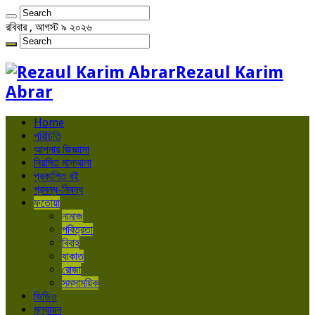
রবিবার , আগস্ট ৯ ২০২৬
Rezaul Karim
Abrar
Home
পরিচিতি
আপনার জিজ্ঞাসা
নিয়মিত মাসআলা
প্রকাশিত বই
প্রবন্ধ-নিবন্ধ
ফতোয়া
নামাজ
পবিত্রতা
বিবাহ
যাকাত
রোজা
সমসাময়িক
ভিডিও
মূল্যায়ন