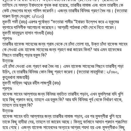
তাগিদে যে সমস্ত ইবাদতকে পৃথক করা হয়েছে, তারাবীর নামাজ এবং খতম তারাবীহ কে
কেউ সেগুলোর মধ্যে শামিল করেননি। এজন্য তারাবীর বিনিময় গ্রহণ বৈধ নয়। (ফতোয়া
দারুল উলূম দেওবন্দ: ২/৩১৩)
মুফতী শফী (রহঃ) এরপর পুর্বোক্ত “ফতোয়া শামীর ”ইবারত উল্লেখ করে এ হুকুমের
ব্যপারে দালিলীক আলোচনা করেছেন। আগ্রহী পাঠকরা সেটা দেখে নিতে পারেন।
মুফতী মাহমুদুল হাসান গাংগুহী (রহঃ)
প্রশ্নঃ
তারাবীর হাফেজ সাহেবের জন্য গ্রাম থেকে যে চাঁদা তোলা হয়, উক্ত চাঁদা হাফেজ সাহেব
কে দেওয়া এবং হাফেজ সাহেবের জন্য গ্রহণ করা জায়েয কিনা? আর এমন হাফেজের
পিছনে তারাবীহ্ পড়ার হুকুম কি?
উত্তরঃ
এই চাঁদা দেওয়া এবং গ্রহণ করা বৈধ নয়। এমন হাফেজ সাহেবের পিছনে তারাবীহ্ পড়া
উচিৎ, যে তারাবীর বিনিময় কোন কিছু গ্রহণ করেনা। (ফতোয়া মাহমুদিয়া : ২/৩৬০,
কুতুবখানা মাজহারী)
মুফতী সায়্যিদ আব্দুর রহীম লাজপুরী (রহঃ)
প্রশ্নঃ
হাফেজ সাহেব আল্লাহর জন্য বিনিময় ব্যতিত তারাবীহ পড়ান, এখন মুসল্লিরা যদি খুশি
হয়ে কিছু প্রদান করে, তাহলে এর হুকুম কি? আর যদি বিনিময় পূর্ব থেকে নির্ধারণ থাকে,
তাহলে তার হুকুম কি?
উত্তরঃ
হাফেজ সাহেব যতি আল্লাহর জন্য তারাবীর নামাজ পড়ান, এর পর মুসল্লীরা খুশি হয়ে
তাকে কিছু হাদীয়া দেয়, তাহলে তা জায়েয আছে। কিন্তু বর্তমানে আদান প্রদান প্রচলিত
হয়ে গেছে। এজন্য হাফেজ সাহেবদের অন্তরে আগ্রহ পয়দা হয় এবং মুসল্লীরাও কিছু