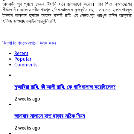
তালবাড়ী পূর্ব গ্রামে ১৯৯২ ঈসায়ি সনে জন্মগ্রহণ করেন। তার পিতা বাংলাদেশের
শীর্ষস্থানীয় আলেমে দ্বীন শায়খুল হাদিস আল্লামা কুতবুদ্দীন রাহ.। তার নানা হলেন শায়খুল
ইসলাম আল্লামা হুসাইন আহমদ মাদানী রাহি. এর স্নেহধন্য শায়খুল হাদিস আল্লামা
হাফিজ জাওয়াদ হুসাইন পারকুলি রাহি.।
বিস্তারিত পড়তে এখানে ক্লিক করুন
Recent
Popular
Comments
মুআবিয়া রাযি. কী আলী রাযি. কে গালিগালাজ করেছিলেন?
2 weeks ago
জানাযার সালামে হাত ছাড়ার সঠিক নিয়ম
2 weeks ago