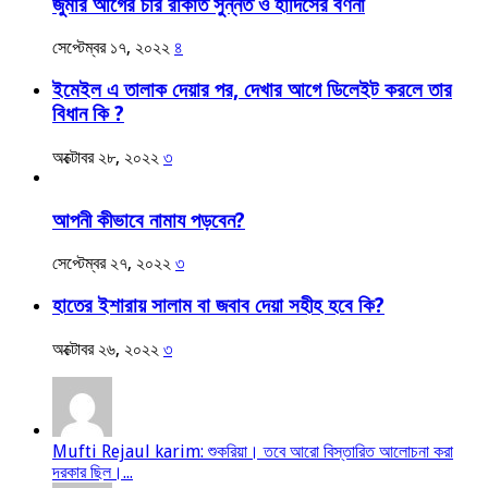
জুমার আগের চার রাকাত সুন্নত ও হাদিসের বর্ণনা
সেপ্টেম্বর ১৭, ২০২২
৪
ইমেইল এ তালাক দেয়ার পর, দেখার আগে ডিলেইট করলে তার
বিধান কি ?
অক্টোবর ২৮, ২০২২
৩
আপনী কীভাবে নামায পড়বেন?
সেপ্টেম্বর ২৭, ২০২২
৩
হাতের ইশারায় সালাম বা জবাব দেয়া সহীহ হবে কি?
অক্টোবর ২৬, ২০২২
৩
Mufti Rejaul karim: শুকরিয়া। তবে আরো বিস্তারিত আলোচনা করা
দরকার ছিল।...