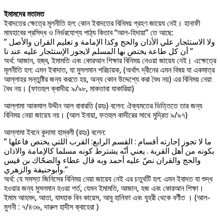
ইমামদের মতামত
ইবাদতের ক্ষেত্রে মূলনীতি হল: কোন ইবাদতের বিনিময় গ্রহণ জায়েয নেই। হানাফী
মাযহাবের প্রসিদ্ধ ও নির্ভরযোগ্য পাঠ্য কিতাব “আল-হিদায়া” তে আছে:
” ولا الاستئجار علي الأذان والحج وكذا الإمامة و تعليم القران والأصل
أن كل طاعة يختص بها المسلم لايجوز الإستئجار عليه عند نا ”
অর্থ: আজান, হজ্ব, ইমামতি এবং কোরআন শিক্ষার বিনিময় নেওয়া জায়েয নেই। এক্ষেত্রে
মূলনীতি হল: এমন ইবাদাত, যা মুসলমান পরিচায়ক, (অর্থাৎ দ্বীনের এমন বিষয় যা একমাত্র
আল্লাহর সন্তুষ্টির জন্য করতে হয়, অন্য কোন উদ্দেশ্যে করা বৈধ নয়) এর বিনিময় নেয়া
বৈধ নয়। (ফাতহুল ক্বাদীর: ৯/৯৮, মাকতাবা যাকারিয়া)
আল্লামা আকমাল উদ্দীন আল বাবারতি (রহঃ) বলেন: ঐক্যমতের ভিত্তিতে তার জন্য
বিনিময় নেয়া জায়েয নয়। (আল ইনায়া, ফতহুল কাদীরের সাথে মুদ্রিত ৯/৯৭)
আল্লামা ইবনে কুদামা হাম্বলী (রহঃ) বলেন:
” ما لا تجوز إجارته أقسام : القسم الرابع: القرب اللتي يختص فاعلها
بكونه من أهل القربة . يعني أنّه يشترط كونه مسلما كالإمامة والاذان
والحج والقران نصّ عليه أحمد وبه قال عطاء والضحّاك بن قيس
وأبوحنيفة والزهري.”
অর্থ: যে সমস্ত জিনিসের বিনিময় নেয়া জায়েয নেই এর চতুর্থটি হল: এমন ইবাদত যা শুদ্ধ
হওয়ার জন্য মুসলমান হওয়া শর্ত, যেমন ইমামতি, আজান, হজ এবং কোরআন শিক্ষা।
ইমাম আহমদ, আতা, যাহ্হাক বিন কায়েস, আবু হানিফা এবং যুহরী থেকে বর্ণীত । (আল-
মুগনী : ৭/৪৩৬, দারুল হাদীস ক্বাহেরা )