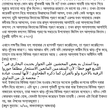
তোমাদের মধ্যে কোন ঝাড় ফুঁককারী আছ কি না? তখন একজন সাহাবী তার সাথে গিয়ে
সূরায়ে ফাতেহা পড়ে ফুঁক দিলেন। আল্লাহর রহমতে সে ভালো হয় গেল। তখন ঐলোক
কয়েকটি ছাগল নিয়ে সাহাবায়ে কিরামদের নিকট আসল, তখন কেউ কেউ অপছন্দ করে
বললেন: তুমি আল্লাহর কিতাবের বিনিময় গ্রহণ করেছ? এরপর যখন সাহাবায়ে কেরাম
মদীনায় ফিরে আসলেন, তখন তার রাসূল সাল্লাল্লাহু আলাইহি ওয়া সাল্লামের নিকট
বললেন: সে আল্লাহর কিতাবের বিনিময় গ্রহণ করেছে। তখন রাসূল সাল্লাল্লাহু আলাইহি
ওয়া সাল্লাম বললেন: বিনিময় গ্রহণের সবচেয়ে উপযোক্ত জিনিস হল আল্লাহর কিতাব।
(বুখারী: হাদীস নং: ৫৭৩৭)
এখানে লক্ষণীয় বিষয় হল: সাহাবারা যে ছাগলটি গ্রহণ করেছিলেন, তা গ্রহণ করেছিলেন
ঝাড়-ফুঁকের কারণে। আর আমরাও বলি: কেউ যদি কোরআনুল কারীম দিয়ে ঝাড়-ফুঁক করে,
তাহলে তার জন্য বিনিময় গ্রহণ জায়েয আছে। এজন্য আল্লামা ইবনে আবীদিন শামী
(রহঃ) বলেন :
” وما استدل به بعض المحشين على الجواز بحديث البخاري في
اللديغ فهو خطأ ؛ لأن المتقدمين المانعين الاستئجار مطلقا جوزوا
الرقية بالأجرة ولو بالقرآن كما ذكره الطحاوي ؛ لأنها ليست عبادة
محضة بل من التداوي .”
অর্থ: ইবাদতের বিনিময় গ্রহণ বৈধ হওয়ার ক্ষেত্রে অনেকে বুখারীর ধংশনের হাদীস দ্বারা
দলীল দিয়ে থাকেন। এটা ভুল। কেননা পূর্ববর্তী যুগের যারা যারা ইবাদতের বিনিময় গ্রহণ
নাজায়েয বলেছেন, তারা সকলে ঝাড়-ফুঁকের বিনিময় গ্রহণ জায়েয বলেছেন। যদিও সেটা
কোরআন দ্বারা হোক, যেমনটা উল্লেখ করেছেন ইমাম তাহাবী। কেননা এটা নিরেট ইবাদত
নয়, বরং ঔষধের অন্তরভুক্ত।
(রদ্দুল মুহতার : ৯/৯৬, মাকতাবাতুল আজহার)