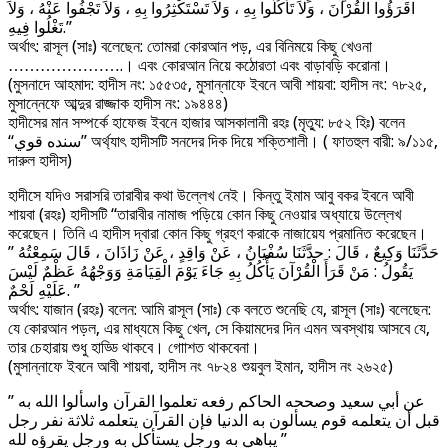
اقَرَؤُوا الْقُرْآنَ ، وَلاَ تَأْكُلُوا بِهِ ، وَلاَ تَسْتَكْثِرُوا بِهِ ، وَلاَ تَجْفُوا عَنْهُ ، وَلاَ
تَغْلُوا فِيهِ.”
অর্থাৎ: রাসূল (সাঃ) বলেছেন: তোমরা কোরআন পড়, এর বিনিময়ে কিছু খেওনা
………………….। এবং কোরআন নিয়ে কঠোরতা এবং বাড়াবড়ি করোনা।
(মুসনাদে আহমাদ: হাদীস নং: ১৫৫৩৫, মুসান্নাফে ইবনে আবী শায়বা: হাদীস নং: ৭৮২৫,
মুসান্নেফে আব্দুর রাজ্জাক হাদীস নং: ১৯৪৪৪)
হাদীসের মান সম্পর্কে হাফেজ ইবনে হাজার আসকালানী রহঃ (মৃত্যু: ৮৫২ হিঃ) বলেন
“سنده قوي” অর্থ্যাৎ হাদীসটি সনদের দিক দিয়ে শক্তিশালী। ( ফাতহুল বারী: ৯/১১৫,
দারুল হাদীস)
হাদীসে যদিও সরাসরি তারাবীর কথা উল্লেখ নেই। কিন্তু ইমাম আবু বকর ইবনে আবী
শায়বা (রহঃ) হাদীসটি “তারাবীর নামাজ পড়িয়ে কোন কিছু নেওয়ার অধ্যায়ে উল্লেখ
করেছেন। তিনি এ হাদীস দ্বারা কোন কিছু গ্রহণ করাকে নাজায়েয প্রমানিত করেছেন।
” حَدَّثَنَا وَكِيعٌ ، قَالَ : حدَّثَنَا سُفْيَانُ ، عَنْ وَاقِدٍ ، عَنْ زَاذَانَ ، قَالَ سَمِعْتُهُ
يَقُولُ : مَنْ قَرَأَ الْقُرْآنَ يَأْكُلُ بِهِ جَاءَ يَوْمَ الْقِيَامَةِ وَوَجْهُهُ عَظْمٌ لَيْسَ
عَلَيْهِ لَحْمٌ. ”
অর্থাৎ: যাজান (রহঃ) বলেন: আমি রাসূল (সাঃ) কে বলতে শুনেছি যে, রাসূল (সাঃ) বলেছেন:
যে কোরআন পড়ল, এর মাধ্যমে কিছু খেল, সে কিয়ামদের দিন এমন অবস্থায় আসবে যে,
তার চেহারায় শুধু হাড্ডি থাকবে। গোাশত থাকবেনা।
(মুসান্নাফে ইবনে আবী শায়বা, হাদীস নং ৭৮২৪ শুয়বুল ইমান, হাদীস নং ২৬২৫)
” عن أبي سعيد وصححه الحاكم رفعه تعلموا القرآن واسألوا الله به
قبل أن يتعلمه قوم يسألون به الدنيا فإن القرآن يتعلمه ثلاثة نفر رجل
يباهي به ورجل يستأكل به ورجل يقرؤه لله ”