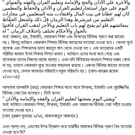
” والأجرة علي الأذان والحج والإمامة وتعليم القران والفقه والفتواي
اليوم على جواز استئجارلتعليم القران و الأذان والحفاّظ والمعلمين
كان لهم عطايا في بيت المال واقتقادت منه المتعلمين في مجازات
التعليم من غيرشرط وهذا الزمان قلّ ذلك واشتغل الحفّاظ
بمعائشهم فلو لم يفتح لهم باب التعليم وبالأجر لذهب القران فأفتوا
بالجواز والأحكام تختلف بإختلاف الزمان .” اه
অর্থ: আজান, হজ, ইমামতি, কোরআন শিক্ষা এবং ফিকহের বিনিময় গ্রহণ করা জায়েয
নয়। কিন্তু বর্তমানে কোরআন শিক্ষার বিনিময় জায়েযের ফতোয়া দেওয়া হবে। কেননা পূর্বে
হাফেজ এবং শিক্ষকদের ভাতা বায়তুল মাল থেকে দেওয়া হত। এবং ছাত্রদের একটি
পরিমিত জামাত ইলম শিক্ষায় লিপ্ত থাকত। বর্তমানে এদের সংখা কমে গেছে এবং
হাফেজরা তাদের নিজস্ব কাজে ব্যস্ত। এখন যদি বিনিময়ের মাধ্যমে শিক্ষার দরজা খোলা
না হয়, তাহলে কোরআন মুছে যাওয়ার সম্ভাবনা রয়েছে। এজন্য বিনিময় জায়েয ফতোয়া
দেওয়া হবে, কেননা জামানার পরিবর্তনে হুকুম পরিবর্তন হয়। (আল-বাহরুর রায়েক:
৯/৩৩-৩৪)
আল্লামা হাসকাফি (রহঃ) কোরআন শিক্ষার সাথে সাথে ফিক্বহ, ইমামতি এবং মুয়াজ্জিনির
বিনিময় নেয়া বৈধ বলেছেন। তিনি বলেন:
” ويفتي اليوم بصحتها لتعليم القران والفقه والإمامة والأذان”
অর্থ: বর্তমানে কোরআন শিক্ষা, ফিক্বহ, ইমামতি এবং আজানের বিনিময় নেয়া সহীহ হওয়ার
ফতোয়া দেওয়া হবে।
(আদ্ দুররুল মুখতার: ৯/৯৪, মাকতাবাতুল আজহার )
এখন প্রশ্ন হল, এগুলোর উপর ক্বিয়াস করে তারাবীর নামাজের বিনিময় গ্রহণ বৈধ ফতোয়া
দেওয়া হবে কি?