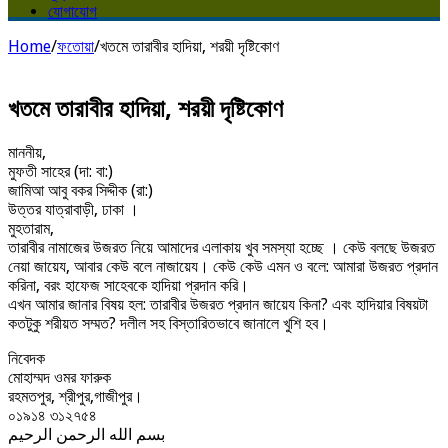
যোগাযোগ
Home
/
ফতোয়া
/
খতমে তারাবীর হাদিয়া, শরয়ী দৃষ্টিকোণ
খতমে তারাবীর হাদিয়া, শরয়ী দৃষ্টিকোণ
মাননীয়,
মুফতী সাহের (দা: বা:)
জামিআ আবু বকর সিদ্দীক (রা:)
উত্তর যাত্রাবাড়ী, ঢাকা ।
মুহতারাম,
তারাবীর নামাজের উজরত নিয়ে আমাদের এলাকায় খুব সমস্যা হচ্ছে । কেউ বলছে উজরত
নেয়া জায়েয, আবার কেউ বলে নাজায়েয। কেউ কেউ এমন ও বলে: আমারা উজরত প্রদান
করিনা, বরং হাফেজ সাহেবকে হাদিয়া প্রদান করি।
এখন আমার জানার বিষয় হল: তারাবীর উজরত প্রদান জায়েয কিনা? এবং হাদিয়ার বিষয়টা
কতটুকু শরীয়ত সম্মত? দলীল সহ বিস্তারিতভাবে জানালে খুশি হব।
নিবেদক
মোহাম্মদ ওমর ফারুক
রহমতপুর, শ্রীপুর,গাজীপুর।
০১৯১৪ ৩১২৭৫৪
بسم الله الرحمن الرحيم