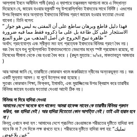
আল্লামা ইবনে আবীদিন শামী (রহঃ) এ ব্যাপারে তত্ত্ববহুল আলাচনা করে এ সিদ্ধান্ত
দিয়েছেন যে, জায়েয হওয়ার হুকুমটি শধু উপরোল্লিখিত ইবাদতের সাথে নির্দিষ্ট। এগুলোর
উপর ক্বিয়াস করে অন্যান্য ইবাদতের বিনিময় গ্রহণ জায়েয হওয়ার ফতোয়া দেওয়া
যাবেনা। তিনি বলেন:
” فهذا دليل قاطع وبرهان ساطع على أن المفتى به ليس هو جواز
الاستئجار على كل طاعة بل على ما ذكروه فقط مما فيه ضرورة
ظاهرة تبيح الخروج عن أصل المذهب من طرو المنع ”
অর্থাৎ: গ্রহণযোগ্য এবং স্বীকৃত মত হল: প্রত্যেক ইবাদতের বিনিময় গ্রহণ বৈধ নয়।
বরং বৈধ হবে শুধু পূর্বেল্লোখিত ইবাদাতগুলোতে যেগুলোর মধ্যে স্পষ্ট প্রয়োজন রয়েছে, যা
নিষেধের সীমানা থেকে বের হওয়া বৈধ করে । (রদ্দুল মুহতার : ৯/৯৪, মাকতাবতুল আজহার
)
আর আমরা জানি যে, তারাবীতে কোরআন খতম জরুরিয়াতে দ্বীনের অন্তরভুক্ত নয়। বরং
একটি সুন্নাত আমল। যা পূর্বে উল্লেখ করা হয়েছে।
সুতরাং কোরআন শিক্ষা, ফিক্কহ, ইমামতি, এবং মুয়াজ্জিনের উপর ক্বিয়াস করে তারাবীর
বিনিময় জায়েয হওয়ার ফতোয়া দেওয়া আদৌ ঠিক নয়।
বিনিময় না দিয়ে হাদিয়া দেওয়া
আমাদের দেশে অনেকে বলে থাকেন: আমরা হাফেজ সাহেব কে তারাবীর বিনিময় প্রদান
করিনা, বরং হাদিয়া দেই। আর হাদিয়া দিতেতো কোন আপত্তি নেই। তাই এটা হারাম হবে
না।
কিন্তু এখানে কথা হল : আমাদের দেশে প্রচলিত রেওয়াজকে শরীয়তের দৃষ্টিতে হাদিয়া বলা
যাবে কি না ? সে দিকে লক্ষ রাখতে হবে। শরীয়তের দৃষ্টিতে হাদিয়া বলা হয়: “تمليك
عين بلاعوض”