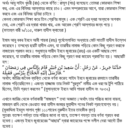
অর্থঃ আবু সাইদ খুদরী (রাঃ) থেকে বর্ণিত : রাসূল (সাঃ) বলেছেন: তোমরা কোরআন শিক্ষা
কর, এবং এর বিনিময় আল্লাহর কাছে চাও। এমন সম্প্রদায়ের আগে, যারা কোরআন শিক্ষা
করবে এবং এর বিনিময় দুনিয়া চাইবে ।
কেননা কোরআন শিক্ষা করে তিন শ্রেণির মানুষ। এক শ্রেণি এর দ্বরা অন্যকে অপবাদ
দেয়, এক শ্রেণি এর দ্বারা খাবার খায়, এবং আরেক শ্রেণি আল্লাহর জন্য পড়ে।
(ফাতহুল বারী ৯/১১৫, দারুল হাদীস ক্বাহেরা )
ইমাম আবু বকর ইবনে আবী শায়বা (রহঃ) পূর্বেল্লোখিত অধ্যায়ে মোট সাতটি হাদীস উল্লেখ
করেছেন। তম্মধ্যে ছয়টি হাদীস এমন, যা তারাবীর নামাজ পড়িয়ে কোন কিছু গ্রহণ করাকে
নাজায়েয প্রমান করে। শুধুমাত্র সায়ীদ ইবনে জুবায়ের (রহঃ) এর একটি আছার পেশ
করেছেন, যা তারাবীর নামাজ পড়িয়ে কোন কিছু গ্রহণ করা জায়েয প্রমাণিত হয়। আছারটি
হল :
” حَدَّثَنَا جَرِيرٌ ، عَنْ رَجُلٍ : أَنَّ سَعِيدَ بْنَ جُبَيْرٍ قَامَ بِالنَّاسِ فِي رَمَضَانَ
فَأَرْسَلَ إلَيْهِ الْحَجَّاجُ بِبُرْنُسٍ فَقَبِلَهُ. ”
অর্থাৎ: জারির জনৈক ব্যক্তি থেকে বর্ণনা করেন: সাইদ ইবনে জুবায়ের রমযানে তারাবীর
নামাজ পড়িয়েছিলেন। এজন্য হাজ্জাজ তার নিকট “বুরনুস” নামীয় এক ধরণের টুপি পাঠিয়ে
ছিলেন, তিনি গ্রহণ করলেন ” (মুসান্নাফে ইবনে আবি শায়বা হাদীস নং ৭৮৩২)
এখানে জারির থেকে বর্ণনাকারী “মাজহুল ” তথা অজ্ঞাত।অর্থাৎ তার পরিচয় জানা যায়না,
মাজহুল রাবি থেকে রেওয়াত করা হাদীস জমহুর মুহাদ্দীস গনের নিকট গ্রহণযোগ্য নয়।
(মুকাদ্দিমা ইবনুস সালাহ পৃষ্ঠা ১১১শায়েখ নুরুদ্দীন ইতর তাহকীক কৃত)
সুতরাং যতক্ষণ পর্যন্ত তার পরিচয় জানা না যাবে, ততক্ষণ পযন্ত তার বর্ণনা গ্রহন করা
হবেনা। এজন্য ইবনে জুবায়েরের “আছার” দ্বারা জায়েযের পক্ষে দলীল দেয়া আদৌ ঠিক
হবেনা।