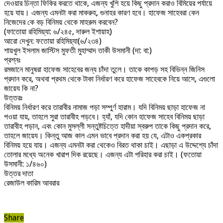
দেওয়ার চিন্তা ফিকির করতে থাকে, এজন্য খুশি হয়ে কিছু প্রদান করাও বিমিয়ের পর্যায়ে
হয়ে যায়। এজন্য এমনটা করা মাকরুহ, গুনাহর কারণ হবে। হাফেজ সাহেবরা কেন
নিজেদের কে বড় বিনিময় থেকে মাহরুম করবেন?
(ফাতোয়া রহিমিয়্যা: ৬/২৪৫, দারুল ইশায়াহ)
আরো দেখুন: ফতোয়া রহিমিয়্যা(৬/২৩৪)
শায়খুল ইসলাম জাস্টিস মুফতী মুহাম্মাদ তাকী উসমানী (দা: বা:)
প্রশ্নঃ
রমজানে মানুষরা হাফেজ সাহেবের জন্য চাঁদা তুলে। তাকে কাপড় সহ বিভিন্ন জিনিস
প্রদান করে, অথবা প্রথম থেকে টাকা নির্ধারণ করে হাফেজ সাহেবকে নিয়ে আসে, এগুলো
জায়েয কি না?
উত্তরঃ
বিনিময় নির্ধারণ করে তারাবীর নামাজ পড়া সম্পুর্ণ হারাম। যদি বিনিময় ছাড়া হাফেজ না
পওয়া যায়, তাহলে সুরা তারাবীহ পড়বে। হ্যাঁ, যদি কোন হাফেজ সাহেব বিনিময় ছাড়া
তারাবীহ পড়ান, এবং কোন মুসল্লী সন্তুষ্টচিত্তে হাদীয়া স্বরুপ তাকে কিছু প্রদান করে,
তাহলে জায়েয। কিন্তু আজ কাল এমন ভাবে প্রদান করা হয় যে, এটাও একপ্রকার
বিনিময় হয়ে যায়। এজন্য এমনটা করা থেকেও বিরত থাকা চাই। এছাড়া এ উদ্দেশ্যে চাঁদা
তোলার মধ্যে অনেক খারাপ দিক রয়েছে। এজন্য এটা পরিহার করা চাই। (ফতোয়া
উসমানী: ১/৪৬০)
উত্তর দাতা
রেজাউল কারিম আবরার
Share