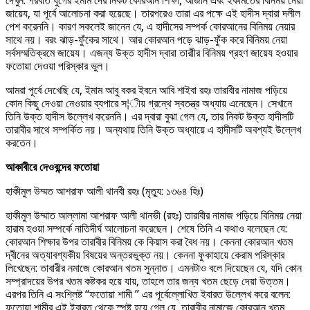
দেখুন: পরবর্তি যুগের ইমাম দের নিকট কোরআন শিক্ষা, আজান এবং ইকামতের বিনিময় নেয়া
জায়েয, যা পূর্বে আলোচনা করা হয়েছে। তারপরেও তারা এর পক্ষে এই হাদীস দ্বারা দলীল
পেশ করেননি। কারণ সকলেই জানেন যে, এ হাদীসের সম্পর্ক কোরআনের বিনিময় নেয়ার
সাথে নয়। বরং ঝাড়-ফুঁকের সাথে। আর কোরআন পড়ে ঝাড়-ফুঁক করে বিনিময় নেয়া
সর্বসম্মতিক্রমে জায়েয। এজন্য উক্ত হাদীস দ্বারা তারাীর বিনিময় গ্রহণ জায়েয হওয়ার
ফতোয়া দেওয়া পরিস্কার ভুল।
আমরা পূর্বে দেখেছি যে, ইমাম আবু বকর ইবনে আবি শাইবা রহঃ তারাবীর নামাজ পড়িয়ে
কোন কিছু দেওয়া নেওয়ার ব্যপারে স¦ীয় গ্রন্থে স্বতন্ত্র অধ্যায় এনেছেন। সেখানে
তিনি উক্ত হাদীস উল্লেখ করেননি। এর দ্বারা বুঝা গেল যে, তার নিকট উক্ত হাদীসটি
তারাবীর সাথে সম্পর্কিত নয়। অন্যথায় তিনি উক্ত অধ্যায়ে এ হাদীসটি অবশ্যই উল্লেখ
করতেন।
আকাবীরে দেওবন্দের ফতোয়া
হাকীমুল উম্মত আশরাফ আলী থানবী রহঃ (মৃত্যু: ১৩৬৪ হিঃ)
হাকীমুল উম্মাত আল্লামা আশরাফ আলী থানভী (রহঃ) তারাবীর নামাজ পড়িয়ে বিনিময় নেয়া
হারাম হওয়া সম্পর্কে নাতিদীর্ঘ আলোচনা করেছেন। শেষে তিনি এ কথাও বলেছেন যে:
কোরআন শিক্ষার উপর তারাবীর বিনিময় কে কিয়াস করা বৈধ নয়। কেননা কোরআন খতম
দ্বীনের অত্যাবশ্যকীয় বিষয়ের অন্তরভুক্ত নয়। কেননা ফুকাহায়ে কেরাম পরিস্কার
লিখেছেন: তাবারীর নমাজে কোরআন খতম সুন্নাত। এমনটাও বলে দিয়েছেন যে, যদি কোন
সম্প্রাদয়ের উপর খতম কষ্টকর হয়ে যায়, তাহলে তার জন্য খতম ছেড়ে দেয়া উত্তম।
এরপর তিনি এ সংশ্লিষ্ট “ফতোয়া শামী ” এর পূর্বেল্লোখিত ইবারত উল্লেখ করে বলেন:
ফতোয়া শামীর এই ইবারত থেকে স্পষ্ট হয়ে গেল যে, তারাবীর নামাজে কোরআন খতম