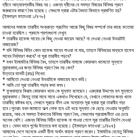
দ্বীনে আত্যাবশ্যকীয় বিষয় নয়। এজন্য দ্বীনের যে সমস্ত বিষয়ের বিনিময় গ্রহণ
জরুরতের কারণে বৈধ হয়েছে। সেগুলো দ্বারা এটার বৈধতা কিভাবে প্রমাণিত হয়?
(ইমদাদুল ফাতাওয়া ১/৪৭৮)
আমাদের সমাজে তারাবীহ সংক্রান্ত প্রচলিত আরো কিছু বিষয় সম্পর্কে তার কাছে ফতোয়া
চাওয়া হয়েছিল। প্রথমে প্রশ্নগুলো দেখুন:
* তারাবীর হাফেজ সাহেব কে কিছু দেওয়া জায়েয আছে? না দেওয়া নেওয়া উভয়টাই
নাজায়েজ?
* যদি বিনিময় বিহিন কোন হাফেজ সাহেব পাওয়া না যায়, তাহলে বিনিময়ের মাধ্যমে হাফেয
সাহেব নির্ধ্যারণ করবে? না সুরা তারাবীহ পড়বে?
* যখন ইামামতির বিনিময় বৈধ, তাহলে তারাবীর নামাজে কোরআন খতমতো সুন্নতে
মুয়াক্কাদা,এর জন্য বিনিময় গ্রহণ বৈধ নয় কেন?
উত্তরে থানভী (রহঃ) লিখেন:
* আমিতো দেওয়া নেওয়া উভয়টাকে নাজায়েয মনে করি।
* আমি তো সূরা তারাবীহ পড়ার কথা বলব।
* ফুক্বাহায়ে কিরাম কোরআন খতম কে সুন্নাত বলেছেন। এরদ্বারা উদ্দশ্যে হল সুন্নাতে
মুয়াক্কাদা। কিন্তু তারা সাথে সাথে একথাও লিখেছেন যে, যেখানে লোকদের জন্য খতম
তারাবীহ্ কষ্টকর হবে, সেখানে সূরায়ে ফীল এবং অন্যান্য সূরা দ্বারা সূরা তারাবীহ পড়া
হবে।সুতরাং যখন জামাতে অল্প লোক হবে এই ভয়ে সুন্নাত কে ছেড়ে দেওয়ার অনুমতি
রয়েছে, আর যে সমস্ত ইবাদতের বিনিময় গ্রহণ বৈধ, সেগুলোর প্রয়োজনীতা এর চেয়ে
অনেক বেশি। এজন্য বিনিময় বিহীন হাফেজ না পাওয়া গেলে সূরা তারাবীর নির্দেশ দেওয়া
হবে। যেমন ভাবে পূর্বের উত্তরে বলা হয়েছে। (ইমদাদুল ফাতওয়া :১/৪৮৪)
আমাদের দেশে অনেকে একটি হীলা অর্থাৎ বাহানা গ্রহণ করেন। ইমামতির যেহেতু বিনিময়