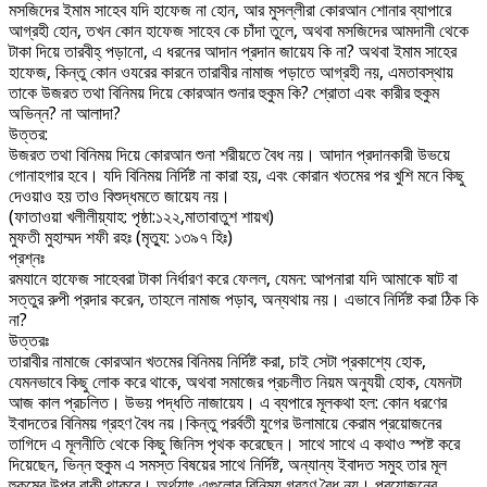
মসজিদের ইমাম সাহেব যদি হাফেজ না হোন, আর মুসল্লীরা কোরআন শোনার ব্যাপারে
আগ্রহী হোন, তখন কোন হাফেজ সাহেব কে চাঁদা তুলে, অথবা মসজিদের আমদানী থেকে
টাকা দিয়ে তারবীহ্ পড়ানো, এ ধরনের আদান প্রদান জায়েয কি না? অথবা ইমাম সাহের
হাফেজ, কিন্তু কোন ওযরের কারনে তারাবীর নামাজ পড়াতে আগ্রহী নয়, এমতাবস্থায়
তাকে উজরত তথা বিনিময় দিয়ে কোরআন শুনার হুকুম কি? শ্রোতা এবং কারীর হুকুম
অভিন্ন? না আলাদা?
উত্তর:
উজরত তথা বিনিময় দিয়ে কোরআন শুনা শরীয়তে বৈধ নয়। আদান প্রদানকারী উভয়ে
গোনাহগার হবে। যদি বিনিময় নির্দিষ্ট না কারা হয়, এবং কোরান খতমের পর খুশি মনে কিছু
দেওয়াও হয় তাও বিশুদ্ধমতে জায়েয নয়।
(ফাতাওয়া খলীলীয়্যাহ: পৃষ্ঠা:১২২,মাতাবাতুশ শায়খ)
মুফতী মুহাম্মদ শফী রহঃ (মৃত্যু: ১৩৯৭ হিঃ)
প্রশ্নঃ
রমযানে হাফেজ সাহেবরা টাকা নির্ধারণ করে ফেলল, যেমন: আপনারা যদি আমাকে ষাট বা
সত্তুর রুপী প্রদার করেন, তাহলে নামাজ পড়াব, অন্যথায় নয়। এভাবে নির্দিষ্ট করা ঠিক কি
না?
উত্তরঃ
তারাবীর নামাজে কোরআন খতমের বিনিময় নির্দিষ্ট করা, চাই সেটা প্রকাশ্যে হোক,
যেমনভাবে কিছু লোক করে থাকে, অথবা সমাজের প্রচলীত নিয়ম অনুযয়ী হোক, যেমনটা
আজ কাল প্রচলিত। উভয় পদ্ধতি নাজায়েয। এ ব্যপারে মূলকথা হল: কোন ধরণের
ইবাদতের বিনিময় গ্রহণ বৈধ নয়।কিন্তু পরর্বতী যুগের উলামায়ে কেরাম প্রয়োজনের
তাগিদে এ মূলনীতি থেকে কিছু জিনিস পৃথক করেছেন। সাথে সাথে এ কথাও স্পষ্ট করে
দিয়েছেন, ভিন্ন হুকুম এ সমস্ত বিষয়ের সাথে নির্দিষ্ট, অন্যান্য ইবাদত সমুহ তার মূল
হুকুমের উপর বাকী থাকবে। অর্থ্যাৎ এগুলোর বিনিময় গ্রহণ বৈধ নয়। প্রয়োজনের