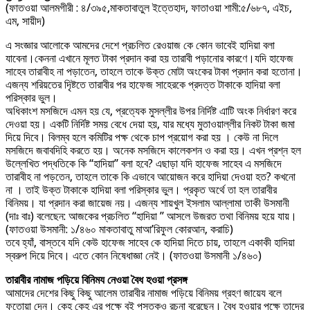
(ফাতওয়া আলমগীরী : ৪/৩৯৫,মাকতাবাতুল ইত্তেহাদ, ফাতাওয়া শামী:৫/৬৮৭, এইচ,
এম, সায়ীদ)
এ সংজ্ঞার আলোকে আমদের দেশে প্রচলিত রেওয়াজ কে কোন ভাবেই হাদিয়া বলা
যাবেনা।কেননা এখানে মূলত টাকা প্রদান করা হয় তারাবী পড়ানোর কারণে।যদি হাফেজ
সাহেব তারাবীহ না পড়াতেন, তাহলে তাকে উক্ত মোটা অংকের টাকা প্রদান করা হতোনা।
এজন্য শরিয়তের দৃিষ্টতে তারাবীর পর হাফেজ সাহেরকে প্রদত্ত টাকাকে হাদিয়া বলা
পরিস্কার ভুল।
অধিকাংশ মসজিদে এমন হয় যে, প্রত্যেক মুসল্লীর উপর নির্দিষ্ট এাটি অংক নির্ধারণ করে
দেওয়া হয়। একটি নির্দিষ্ট সময় বেধে দেয়া হয়, যার মধ্যে মুতাওয়াল্লীর নিকট টাকা জমা
দিয়ে দিবে। বিলম্ব হলে কমিটির পক্ষ থেকে চাপ প্রয়োগ করা হয় । কেউ না দিলে
মসজিদে জবাবদিহি করতে হয়। অনেক মসজিদে কালেকশন ও করা হয়। এখন প্রশ্ন হল
উল্লেখিত পদ্ধতিকে কি “হাদিয়া” বলা হবে? এছাড়া যদি হাফেজ সাহেব এ মসজিদে
তারাবীহ না পড়তেন, তাহলে তাকে কি এভাবে আয়োজন করে হাদিয়া দেওয়া হত? কখনো
না । তাই উক্ত টাকাকে হাদিয়া বলা পরিস্কার ভুল। প্রকৃত অর্থে তা হল তারাবীর
বিনিময়। যা প্রদান করা জায়েজ নয়। এজন্য শায়খুল ইসলাম আল্লামা তাকী উসমানী
(দাঃ বাঃ) বলেছেন: আজকের প্রচলিত “হাদিয়া ” আসলে উজরত তথা বিনিময় হয়ে যায়।
(ফাতওয়া উসমানী: ১/৪৬০ মাকতাবাতু মাআ’রিফুল কোরআন, করাচি)
তবে হ্যাঁ, বাস্তবে যদি কেউ হাফেজ সাহেব কে হাদিয়া দিতে চায়, তাহলে একাকী হাদিয়া
স্বরুপ দিয়ে দিবে। এতে কোন নিষেধাজ্ঞা নেই। (ফাতওয়া উসমানী ১/৪৬০)
তারাবীর নামাজ পড়িয়ে বিনিময নেওয়া বৈধ হওয়া প্রসঙ্গ
আমাদের দেশের কিছু কিছু আলেম তারাবীর নামাজ পড়িয়ে বিনিময় গ্রহণ জায়েয বলে
ফতোয়া দেন। কেহ কেহ এর পক্ষে বই পুস্তকও রচনা বরেছেন। বৈধ হওয়ার পক্ষে তাদের