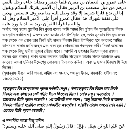
على عمرو بن النعمان بن مقرن فلما حضر رمضان جاءه رجل بألفي
درهم من قبل مصعب بن الزبير فقال أن الأمير يقرئك السلام ويقول
إنا لن ندع قارئا شريفا إلا وقد وصل إليه منا معروف فاستعن بهذين
على نفقة شهرك هذا فقال عمرو اقرأ على الأمير السلام وقل له
والله ما قرأنا القرآن نريد به الدنيا ورد عليه
অর্থাৎ: আবু ইয়াস মুয়াবিয়া বিন কুররা বলেন: আমি আমর বিন নু’মান বিন মুকাররিনের নিকট
অবস্থান করছিলাম। এতপর যখন রমযান মাস উপস্থিত হল, তখন মুসআব বিন যুবায়েরের
পক্ষ থেকে এক লোক তার নিকট দুই হাজার দিরহাম নিয়ে উপস্থিত হয়ে বললেন: আমীর
আপনাকে সালাম জানিয়েছেন এবং বলেছেন: কোরআনের প্রত্যেক কারীর নিকট আমাদের
পক্ষ থেকে কিছু হাদীয়া তুহফা পৌছে যাবে। আপনি এ দুহাজার দিরহাম দ্বারা রমযান
মাসের খরচ চালান। তখন আমর বললেন: আমীর সাহেবকে আমার সালাম জানাবেন এবং
বলবেন: আমরা দুনিয়ার উদ্দেশ্যে কোরআন তিলায়াত করিনা। এবং দু হাজার দিরহাম ফিরিয়ে
দিলেন।
(মুসান্নাফ ইবনে আবি শায়বা, হাদীস নং: ৭৮২০, শুয়াবুল ঈমান, বায়হাকী: হাদীস নং:
২৬৩৩,২৩৯২)
আব্দুল্লাহ বিন মা’ক্কালের প্রথম বর্ণনাটি দেখুন। উবায়দুল্লাহ বিন যিয়াদ তার নিকট
দিরহাম এবং কাপড়ের সেট পাঠান ঈদুল ফিত্রের দিনে। লোক চক্ষুর অন্তরালে ।
তারপরেও তিনি গ্রহণ করেননি।
২য় হাদীসটি লক্ষ করুন। আবু ইয়াসের নিকট দু’হাজার
দিরহাম পাঠানো হয়েছিল রমযান চলাকালীন অবস্থায়। তারাবীর নামাজ তখনো শেষ হয়নি।
এরপরও তিনি গ্রহণ করেননি।
এ সম্পর্কিত আরো কিছু হাদীস
“عَنْ عَبْدِ اللهِ بْنِ شِبْلٍ ، قَالَ : قَالَ رَسُولُ اللهِ صلى الله عليه وسلم :