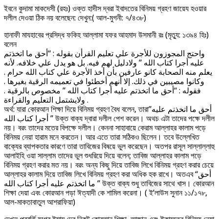
ইবনে কুদামা মাকদেসী (রহঃ) ওক্ত হাদীস দ্বরা ইবাদতের বিনিময় গ্রহণ জায়েয হওয়ার
দলীল দেওয়া ঠিক নয় বলেছেন: দেখুন:( আল-মুগনী: ৭/৪৩৮)
হানাফী মাযহাবের প্রসিদ্ধ ফকিহ আল্লামা যফর আহমাদ উসমানী রঃ (মৃত্যু: ১৩৯৪ হিঃ)
বলেন
واحتج المجوزون للأجرة علي تعليم القرأن بقوله : “أحق ما اتخذتم
عليه أجرا كتاب الله ” ولادليل لهم فيه. بل هو يدل علي خلافه. لأنه
يعلم منه الصحابة كانو عارفين بأن أخذ الأجرة علي كتاب الله حرام .
وكانوا مصيبين في ذلك. إلا أنهم أخطئوا في تعميمه الرقية بغيرها .
فقوله : “أحق ما اتخذتم عليه أجرا كتاب الله ” مخصوص بالرقية .
ولايشتمل التعليم والقراءة .
অর্থ: যারা কোরআন শিক্ষা দিয়ে বিনিময় গ্রহণ বৈধ বলেন, তারা”أحق ما اتخذتم عليه
أجرا كتاب الله ” উক্ত বাক্য দ্বারা দলীল পেশ করেন। অথচ এটা তাদের পক্ষে দলীল
নয়। বরং তাদের মতের বিপক্ষে দলীল। কেননা সাহাবায়ে কেরাম আল্লাহর কালাম পড়ে
বিনিময় নেয়া হারাম মনে করতেন। আর এতে তারা সঠিকও ছিলেন। তবে উল্লেখিত
বাক্যের ব্যাপকতার কারণে তারা তাবিজের বিষয়ে ভুল করেছেন। অতপর রাসূল সাল্লাল্লাহু
আলাইহি ওয়া সাল্লাম তাদের ভুল শুধরিয়ে দিয়ে বলেন; তাবিজ আল্লাহর কালাম পড়ে
বিনিময় গ্রহণ করার মত নয়। বরং অন্য কিছু দিয়ে তাবিজ লিখে বিনিময় গ্রহণ করার চেয়ে
আল্লাহর কালাম দিয়ে তাবিজ লিখে বিনিময় গ্রহণ করা অধিক হক রাখে। অতএব “أحق
ما اتخذتم عليه أجرا كتاب الله ” উক্ত বাক্য শুধু তাবিজের সাথে খাস। কোরআন
শিক্ষা দেয়া এবং কোরআন পড়া ঈত্যাদী কে শামিল করেনা। ( ই’লাউস সুনান ১১/১৭৮,
আল-মাকতাবাতুল আশরাফিয়া)