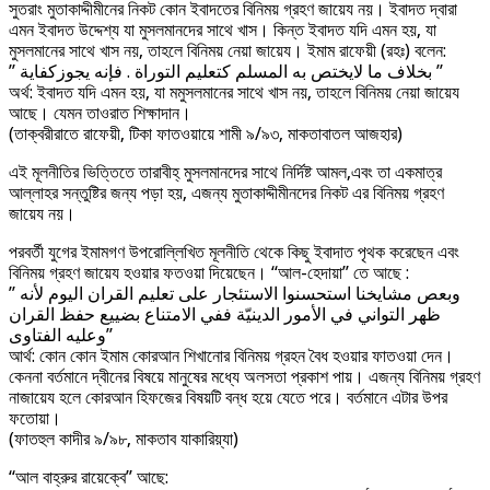
সুতরাং মুতাকাদ্দীমীনের নিকট কোন ইবাদতের বিনিময় গ্রহণ জায়েয নয়। ইবাদত দ্বারা
এমন ইবাদত উদ্দেশ্য যা মুসলমানদের সাথে খাস। কিন্ত ইবাদত যদি এমন হয়, যা
মুসলমানের সাথে খাস নয়, তাহলে বিনিময় নেয়া জায়েয। ইমাম রাফেয়ী (রহঃ) বলেন:
” بخلاف ما لايختص به المسلم كتعليم التوراة . فإنه يجوزكفاية ”
অর্থ: ইবাদত যদি এমন হয়, যা মমুসলমানের সাথে খাস নয়, তাহলে বিনিময় নেয়া জায়েয
আছে। যেমন তাওরাত শিক্ষাদান।
(তাক্বরীরাতে রাফেয়ী, টিকা ফাতওয়ায়ে শামী ৯/৯৩, মাকতাবাতল আজহার)
এই মূলনীতির ভিত্তিতে তারাবীহ্ মুসলমানদের সাথে নির্দিষ্ট আমল,এবং তা একমাত্র
আল্লাহর সন্তুষ্টির জন্য পড়া হয়, এজন্য মুতাকাদ্দীমীনদের নিকট এর বিনিময় গ্রহণ
জায়েয নয়।
পরবর্তী যুগের ইমামগণ উপরোল্লিখিত মূলনীতি থেকে কিছু ইবাদাত পৃথক করেছেন এবং
বিনিময় গ্রহণ জায়েয হওয়ার ফতওয়া দিয়েছেন। “আল-হেদায়া” তে আছে :
” وبعص مشايخنا استحسنوا الاستئجار على تعليم القران اليوم لأنه
ظهر التواني في الأمور الدينيّة ففي الامتناع بضييع حفظ القران
وعليه الفتاوى”
আর্থ: কোন কোন ইমাম কোরআন শিখানোর বিনিময় গ্রহন বৈধ হওয়ার ফাতওয়া দেন।
কেননা বর্তমানে দ্বীনের বিষয়ে মানুষের মধ্যে অলসতা প্রকাশ পায়। এজন্য বিনিময় গ্রহণ
নাজায়েয হলে কোরআন হিফজের বিষয়টি বন্ধ হয়ে যেতে পরে। বর্তমানে এটার উপর
ফতোয়া।
(ফাতহুল কাদীর ৯/৯৮, মাকতাব যাকারিয়্যা)
“আল বাহ্রুর রায়েক্বে” আছে: