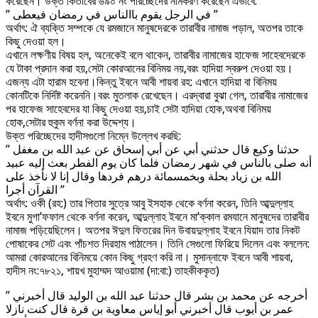
করেছেন। উক্ত কিতাবের ৬৯০ নং পরিচ্ছেদের নামকরণ করেছেন এভাবে:
” في الرجل يقوم باالناس في رمضان فيعطى ”
অর্থাৎ: ঐ ব্যক্তি সম্পকে যে রমজানে মানুষদেরকে তারাবীর নামাজ পড়াল, অতপর তাকে
কিছু দেওয়া হল।
এখানে লক্ষণীয় বিষয় হল, অনেকেই বলে থাকেন, তারাবীর নামাজের হাফেজ সাহেবদেরকে
যে টাকা প্রদান করা হয়,সেটা কোরআনের বিনিময় নয়,বরং হাদিয়া স্বরুপ দেওয়া হয়।
এজন্য এটা হারাম হবেনা।কিন্তু ইবনে আবী শায়বা রহ: এখানে হাদিয়া বা বিনিময়
কোনটিকে নির্দিষ্ট করেননি।বরং মুতলাক রেখেছেন। এরদ্বারা বুঝা গেল, তারাবীর নামাজের
পর হাফেজ সাহেবদের যা কিছু দেওয়া হয়,চাই সেটা হাদিয়া হোক,অথবা বিনিময়
হোক,সেটার হুকুম বর্ণনা করা উদ্দেশ্য।
উক্ত পরিচ্ছেদের হাদীসগুলো নিম্নে উল্লেখ করছি:
” حدثنا وكيع قال حدثني أبي عن أبي إسحاق عن عبد الله بن مغفل
أنه صلى بالناس في شهر رمضان فلما كان يوم الفطر بعث إليه عبيد
الله بن زياد بحلة وبخمسمائة درهم فردها وقال إنا لا نأخذ على
القرآن أجرا ”
অর্থাৎ: ওকী (রহ:) তার পিতার সুত্রে আবু ইসহাক থেকে বর্ণনা করেন, তিনি আব্দুল্লাহ
ইবনে মুগা’ফফাল থেকে বর্ণনা করেন, আব্দুল্লাহ ইবনে মা’ক্কাল রমযানে মানুষদের তারাবীর
নামাজ পড়িয়েছিলেন। অতপর ঈদুল ফিতরের দিন উবায়দুল্লাহ ইবনে যিয়াদ তার নিকট
পোষাকের সেট এবং পাঁচশত দিরহাম পাঠালেন। তিনি সেগুলো ফিরিয়ে দিলেন এবং বললেন:
আমরা কোরআনের বিনিময়ে কোন কিছু গ্রহণ করি না। মুসান্নাফে ইবনে আবী শায়বা,
হাদীস নং:৭৮২১, শায়খ মুহাম্মদ আওয়ামা (দা:বা:) তাহকীককৃত)
” أخرجه عن محمد بن بشر قال حدثنا عبد الله بن الوليد قال أخبرني
عمر بن أيوب قال أخبرني أبو إياس معاوية بن قرة قال كنت نازلا