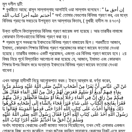
মূল দলীল দুটি:
* বুখারীতে আছে: রাসূল সাল্লাল্লাহু আলাইহি ওয়া সাল্লাম বলেছেন : ” إن أحق ما
أخذتم عليه أجرا كتاب الله ” অর্থ: তোমার যেগুলোর বিনিময় গ্রহণ কর, এর মধ্যে
বিনিময় গ্রহণের সবচেয়ে উপযুক্ত হল আল্লাহর কিতাব, ( বুখারী: হাদীস নং ৪৭৩৭)
উক্ত হাদীসে কিতাবুল্লাহর বিনিময় গ্রহণ জায়েজ বলা হয়েছে। আর তারাবীর নামাজে
কোরআন তিলাওয়াতের বিনিময় গ্রহণ করা হয়।
* প্রথম যুগে সবধরণের ইবাদতের বিনিময় গ্রহণ নাজায়েয ছিল। পরবর্তীতে আজান,
ইমামত, কোরআন শিক্ষার বিনিময় গ্রহণ প্রয়োজনের কারণে জায়েয ফতোয়া দেওয়া
হয়েছে। তারাবীর নমাজও একটি প্রয়োজন, এজন্য এর বিনিময় গ্রহণ জায়েয হবে। ২য়
বিষয় নিয়ে পূর্বে বিস্তারিত আলোচনা করা হয়েছে যে, আজান, ইমামত এবং কোরআন
শিক্ষার উপর কিয়াস করে অন্যান্য ইবাদতের বিনিময় গ্রহণ জায়েয ফতোয়া দেওয়া
যাবেনা।
এখন আমরা হাদীসটি নিয়ে আলোকপাত করব। ইবনে আব্বাস রা. বর্ণনা করেন,
عَنْ ابْنِ عَبَّاسٍ أَنَّ نَفَرًا مِنْ أَصْحَابِ النَّبِيِّ صَلَّى اللَّهُ عَلَيْهِ وَسَلَّمَ مَرُّوا
بِمَاءٍ فِيهِمْ لَدِيغٌ أَوْ سَلِيمٌ فَعَرَضَ لَهُمْ رَجُلٌ مِنْ أَهْلِ الْمَاءِ فَقَالَ هَلْ
فِيكُمْ مِنْ رَاقٍ إِنَّ فِي الْمَاءِ رَجُلًا لَدِيغًا أَوْ سَلِيمًا فَانْطَلَقَ رَجُلٌ مِنْهُمْ
فَقَرَأَ بِفَاتِحَةِ الْكِتَابِ عَلَى شَاءٍ فَبَرَأَ فَجَاءَ بِالشَّاءِ إِلَى أَصْحَابِهِ فَكَرِهُوا
ذَلِكَ وَقَالُوا أَخَذْتَ عَلَى كِتَابِ اللَّهِ أَجْرًا حَتَّى قَدِمُوا الْمَدِينَةَ فَقَالُوا يَا
رَسُولَ اللَّهِ أَخَذَ عَلَى كِتَابِ اللَّهِ أَجْرًا فَقَالَ رَسُولُ اللَّهِ صَلَّى اللَّهُ عَلَيْهِ
وَسَلَّمَ إِنَّ أَحَقَّ مَا أَخَذْتُمْ عَلَيْهِ أَجْرًا كِتَابُ اللَّهِ
অর্থাৎ সাহাবায়ে কেরামের একটি জামাত সফরে গিয়েছিলেন, তখন সেই এলাকার একজন
লোককে বিচ্ছু ধংশন করেছিল, তখন জনৈক ব্যক্তি সাহাবায়ে কেরামের নিকট এসে বলল: