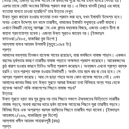
নেওয়া বৈধ, এজন্য হাফেজ সাহেব কে রমযানের পুরো মাসের ইমাম বানিয়ে দেওয়া হয়।
এরপর তাকে মোটা অংকের বিনিময় প্রদান করা হয়। এ বিষয়ে থানভী (রহঃ) এর কাছে
ফতোয়া যানতে চাওয়া হয়েছিল? তার উত্তর দেখুন:
উক্ত সুরত জায়েয হওয়ার ফতোয়া তখন প্রদান করা হবে, যখন ইমামতি উদ্দেশ্য হবে।
অথচ এখানে উদ্দেশ্য হল খতম তারাবীহ, নামাজের ইমামতি শুধুমাত্র একটি বাহানা।
এখানে বিষয়টি যেহেতু আলাøাহ এবং বান্দার মধ্যকার বিষয়ে, এজন্য এখানে হীলা বা
বাহানা গ্রহণযোগ্য হবেনা। এজন্য উক্ত সূরতও জায়েয নয়। (ইমদাদুল
ফাতওয়া:১/৪৮৫, যাকারিয়া বুক ডিপো )
আল্লামা যাফর আহমদ উসমানী (মৃত্যু:১৩৯৪ ইং)
প্রশ্ন:
আমাদের মহল্লায় তিনজন হাফেজ সাহেব রয়েছেন, যারা মসজিদে নামাজ পাড়ান। একজন
বয়সের দুর্বলতার কারণে তারাবীর নামাজ পড়াতে অক্ষমতা প্রকাশ করেছেন। আরেকজনের
কন্ঠ খারাপ হওয়ার কারনে তিনিও অনীহা প্রকাশ করেছেন। অন্যজন এখনো প্রাপ্ত বয়স্ক
হয়নি। তবে প্রাপ্ত বয়স্ক হওয়ার নিকটবর্তী। অর্থাৎ তার বয়স বার বা তের হবে। সে
আগ্রহ প্রকাশ করেছে। আর সে ছাড়া শহরে অন্য কোন হাফেজ সাহেব নেই। এখন
আমাদের জানার বিষয় হল: উক্ত সুরতে আমরা উজরত তথা বিনিময়ে অন্য শহর থেকে
হাফেজ আনব? নাকি নাবালেগের পিছনে নামাজ পড়ব?
উত্তর:
উক্ত সুরতে হয়ত যার সুর সুন্দর নয় তার পিছনে সকলে ঐক্যমতের ভিত্তিতে তারাবীর
নামাজ পড়বে, অথবা বয়সের ভারে দুর্বল হাফেজ সাহেবের পিছনে সুরা তারাবীহ পড়বে।
বিনিময় দিয়ে এবং অপ্রাপ্ত বয়স্ক ব্যক্তির পিছনে তারাবীহ পড়া যাবেনা। (ইমদাদুল
আহকাম:২/২৬৯, যাকারিয়্যা বুক ডিপো)
আল্লামা খলীল আহমদ সাহারানপুরী (রহঃ)
প্রশ্ন: