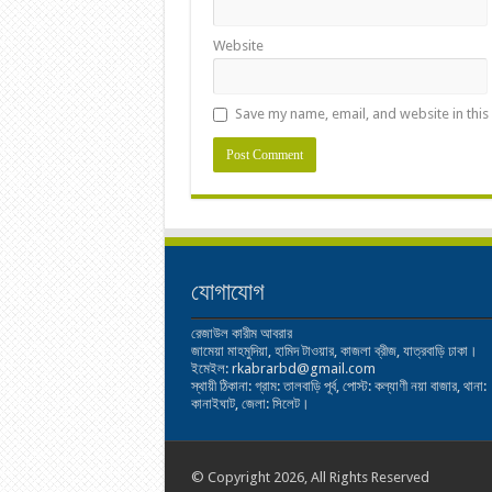
Website
Save my name, email, and website in this
যোগাযোগ
রেজাউল কারীম আবরার
জামেয়া মাহমুদিয়া, হামিদ টাওয়ার, কাজলা ব্রীজ, যাত্রবাড়ি ঢাকা।
ইমেইল: rkabrarbd@gmail.com
স্থায়ী ঠিকানা: গ্রাম: তালবাড়ি পূর্ব, পোস্ট: কল্যাণী নয়া বাজার, থানা:
কানাইঘাট, জেলা: সিলেট।
© Copyright 2026, All Rights Reserved