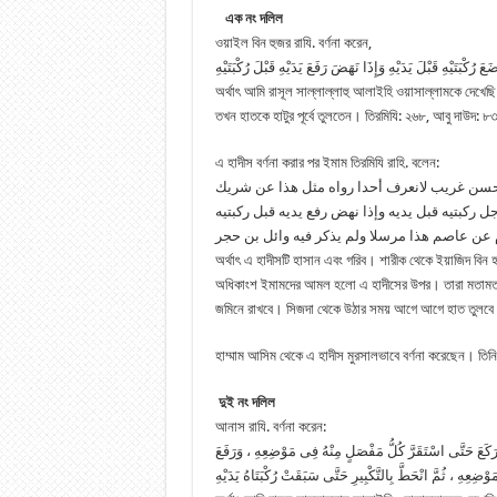
এক নং দলিল
ওয়াইল বিন হুজর রাযি. বর্ণনা করেন,
অর্থাৎ আমি রাসূল সাল্লাল্লাহু আলাইহি ওয়াসাল্লামকে দেখেছি
তখন হাতকে হাটুর পূর্বে তুলতেন। তিরমিযি: ২৬৮, আবু দাউদ: 
এ হাদীস বর্ণনা করার পর ইমাম তিরমিযি রাহি. বলেন:
سن غريب لانعرف أحدا رواه مثل هذا عن شريك
ل ركبتيه قبل يديه وإذا نهض رفع يديه قبل ركبتيه
عن عاصم هذا مرسلا ولم يذكر فيه وائل بن حجر
অর্থাৎ এ হাদীসটি হাসান এবং গরিব। শারীক থেকে ইয়াজিদ বিন 
অধিকাংশ ইমামদের আমল হলো এ হাদীসের উপর। তারা মতামত প্র
জমিনে রাখবে। সিজদা থেকে উঠার সময় আগে আগে হাত তুলবে এ
হাম্মাম আসিম থেকে এ হাদীস মুরসালভাবে বর্ণনা করেছেন। তিন
দুই নং দলিল
আনাস রাযি. বর্ণনা করেন:
كَعَ حَتَّى اسْتَقَرَّ كُلُّ مَفْصَلٍ مِنْهُ فِى مَوْضِعِهِ ، وَرَفَعَ