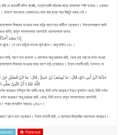
রি যে কয়েকটি দলিল করেছি, সত্যান্বেষী পাঠকের কাছে বাস্তবতা স্পষ্ট হয়েছে। এরপরও
। তাহলে তার জন্য হেদায়াতের দোয়া করা ছাড়া আর কিছুই করার নেই।
হি ওয়াসাল্লাম সিজদায় যাওয়ার সময় হাটুর আগে হাত মাটিতে রেখেছেন। উদাহরণস্বরুপ আমি
ে বর্ণিত, রাসূল সাল্লাল্লাহু আলাইহি ওয়াসাল্লাম বলেন:
إِذَا سَجَدَ أَحَدُكُمْ
 ঝুকে। সে যেন হাটুকে হাতের পূর্বে রাখে। আবু দাউদ: ৮৪০।
ে নাকি, আগে হাত রাখবে? এ ব্যাপারে আবু হুরায়রা রাযি. থেকে দুই ধরণের বর্ণনা পাওয়া
 ওয়াসাল্লাম সিজদায় যাওয়ার সময় আগে হাটু রেেেখছেন। ইমাম তাহাবী রাহি. সনদসহ সে
حَدَّثَنَا ابْنُ أَبِي دَاوُد قَالَ : ثنا يُوسُفُ بْنُ عَدِيٍّ ، قَالَ : ثنا ابْنُ فُضَيْلٍ عَنْ عَ
اللَّهُ عَنْهُ { أَنَّ النَّبِيَّ صَلَّى  }
বর্ণনা করেছেন ইউসুফ বিন আদী থেকে, তিনি বর্ণনা করেছেন ইবনে ফুযাইল থেকে, তিনি বর্ণনা
র্ণনা করেছেন আবু হুরায়রা রাযি. থেকে, তিনি বলেন: রাসূল সাল্লাল্লাহু আলাইহি
তেন। শারহু মাআনিল আছার: ১/৪৩৭।
কারণে আগে হাত রেখেছেন। ইমাম তাহাবী রাহি. এ ব্যাপারে বিস্তারিত আলোচনা করেছেন।
inkedIn
Pinterest