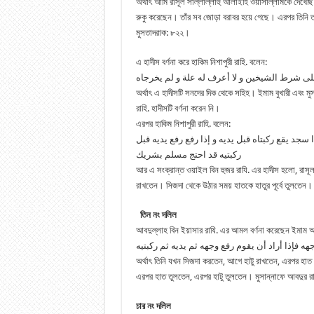
অর্থাৎ আমি রাসূল সাল্লাল্লাহু আলাইহি ওয়াসাল্লামকে দেখেছ
রুকু করেছেন। তাঁর সব জোড়া বরাবর হয়ে গেছে। এরপর তিনি ত
মুসতাদরাক: ৮২২।
এ হাদীস বর্ণনা করে হাকিম নিশাপুরী রাহি. বলেন:
لى شرط الشيخين و لا أعرف له علة و لم يخرجاه
অর্থাৎ এ হাদীসটি সনদের দিক থেকে সহিহ। ইমাম বুখারী এবং মু
রাহি. হাদীসটি বর্ণনা করেন নি।
এরপর হাকিম নিশাপুরী রাহি. বলেন:
 سجد يقع ركبتاه قبل يديه و إذا رفع رفع يديه قبل
ركبتيه قد احتج مسلم بشريك
আর এ সংক্রান্ত ওয়াইল বিন হুজর রাযি. এর হাদীস হলো, রাসূল
রাখতেন। সিজদা থেকে উঠার সময় হাতকে হাতুর পূর্বে তুলতেন। হ
তিন নং দলিল
আবদুল্লাহ বিন ইয়াসার রাযি. এর আমল বর্ণনা করেছেন ইমাম 
هه فإذا أراد أن يقوم رفع وجهه ثم يديه ثم ركبتيه
অর্থাৎ তিনি যখন সিজদা করতেন, আগে হাটু রাখতেন, এরপর হা
এরপর হাত তুলতেন, এরপর হাটু তুলতেন। মুসান্নাফে আবদুর 
চার নং দলিল