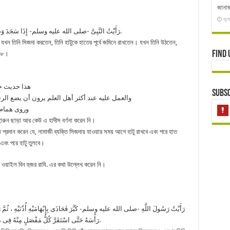
জানাজ
জুল
رَأَيْتُ النَّبِىَّ -صلى الله عليه وسلم- إِذَا سَجَدَ وَضَعَ رُكْبَتَيْهِ قَبْلَ يَدَيْهِ وَإِذَا نَهَضَ رَفَعَ يَدَيْهِ قَبْلَ رُكْبَتَيْهِ.
 যখন তিনি সিজদা করতেন, তিনি হাটুকে হাতের পূর্বে জমিনে রাখতেন। যখন তিনি উঠতেন,
Find 
৮৩৮।
هذا حديث ح
Subsc
والعمل عليه عند أكثر أهل العلم يرون أن يضع الرج
وروى همام 
হারুন ছাড়া আর কেউ এ হাদীস বর্ণনা করেন নি।
দান করেন যে, নামাজী ব্যক্তি সিজদায় যাওয়ার সময় আগে হাটু রাখবে এবং পরে হাত
বং পরে হাটু তুলবে।
ি ওয়াইল বিন হুজর রাযি. এর কথা উল্লেখ করেন নি।
رَأَيْتُ رَسُولَ اللَّهِ -صلى الله عليه وسلم- كَبَّرَ فَحَاذَى بِإِبْهَامَيْهِ أُذُنَيْهِ ، ثُمَّ رَ
رَأْسَهُ حَتَّى اسْتَقَرَّ كُلُّ مَفْصَلٍ مِنْهُ فِى مَوْضِعِهِ ، ثُمَّ انْحَطَّ بِالتَّكْبِيرِ حَتَّى سَبَقَتْ رُكْبَتَاهُ يَدَيْهِ.