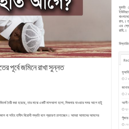
মুফতি 
ইউনিয়নে
বাংলাদে
রাহ.। ত
এর স্ন
রাহি.।
বিস্তার
Rec
র পূর্বে জমিনে রাখা সুন্নত
মুআবি
2 
জানায
2 
আলী র
ে বিতর্ক তৈরী করা হয়েছে, তার মাঝে একটি মাসআলা হলো, সিজদায় যাওয়ার সময় আগে হাটু
জুন
 জাল বা সহিহ হাদীস বিরোধী পদ্ধতি বলে প্রচারণা চালাচ্ছেন। আমরা আমাদের আমলের
পূঁজা
সেপ