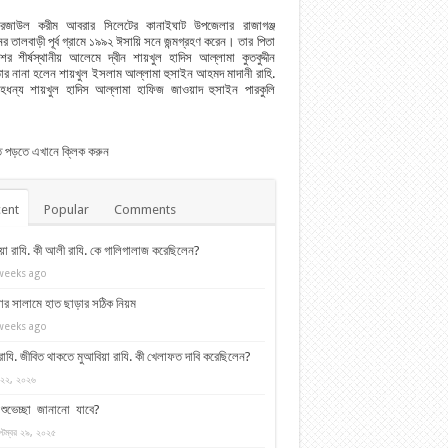
রেজাউল করীম আবরার সিলেটের কানাইঘাট উপজেলার রাজাগঞ্জ
র তালবাড়ী পূর্ব গ্রামে ১৯৯২ ঈসায়ি সনে জন্মগ্রহণ করেন। তার পিতা
শের শীর্ষস্থানীয় আলেমে দ্বীন শায়খুল হাদিস আল্লামা কুতবুদ্দীন
ার নানা হলেন শায়খুল ইসলাম আল্লামা হুসাইন আহমদ মাদানী রাহি.
েহধন্য শায়খুল হাদিস আল্লামা হাফিজ জাওয়াদ হুসাইন পারকুলি
িত পড়তে এখানে ক্লিক করুন
ent
Popular
Comments
য়া রাযি. কী আলী রাযি. কে গালিগালাজ করেছিলেন?
weeks ago
ার সালামে হাত ছাড়ার সঠিক নিয়ম
weeks ago
াযি. জীবিত থাকতে মুআবিয়া রাযি. কী খেলাফত দাবি করেছিলেন?
 ২২, ২০২৬
য় শুভেচ্ছা জানানো যাবে?
্টেম্বর ২৯, ২০২৫