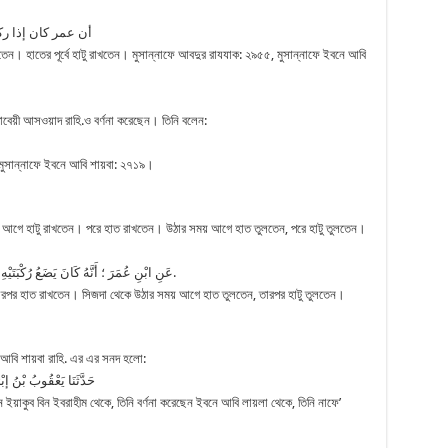
أن عمر كان إذا ركع
েন। হাতের পূর্বে হাটু রাখতেন। মুসান্নাফে আবদুর রাযযাক: ২৯৫৫, মুসান্নাফে ইবনে আবি
াবেয়ী আসওয়াদ রাহি.ও বর্ণনা করেছেন। তিনি বলেন:
। মুসান্নাফে ইবনে আবি শায়বা: ২৭১৯।
রে আগে হাটু রাখতেন। পরে হাত রাখতেন। উঠার সময় আগে হাত তুলতেন, পরে হাটু তুলতেন।
عَنِ ابْنِ عُمَرَ ؛ أَنَّهُ كَانَ يَضَعُ رُكْبَتَيْهِ إذَا سَجَدَ قَبْلَ يَدَيْهِ ، وَيَرْفَعُ يَدَيْهِ إذَا رَفَعَ قَبْلَ رُكْبَتَيْهِ.
 তারপর হাত রাখতেন। সিজদা থেকে উঠার সময় আগে হাত তুলতেন, তারপর হাটু তুলতেন।
 আবি শায়বা রাহি. এর এর সনদ হলো:
حَدَّثَنَا يَعْقُوبُ بْنُ إ
ন ইয়াকুব বিন ইবরাহীম থেকে, তিনি বর্ণনা করেছেন ইবনে আবি লায়লা থেকে, তিনি নাফে’