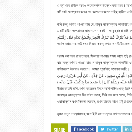
এ ব্যাপারে চাইলে আরও অনেক দলিল উল্লেখ করা যাবে। আশা ক
যদি কেউ অপপ্রচার করেন যে, আমাদের আমল সহিহ হাদীসে নেই
বাকি কিছু বর্ণনায় পাওয়া যায় যে, রাসূল সাল্লাল্লাহু আলাই
একটি হাদীস আপনাদের সামনে পেশ করছি। আবু হুরায়রা রাযি. থেক
 فَلاَ يَبْرُكْ كَمَا يَبْرُكُ الْبَعِيرُ وَلْيَضَعْ يَدَيْهِ قَبْلَ رُكْبَتَيْهِ
অর্থাৎ তোমাদের কেউ যখন সিজদা করবে, তখন যেন উটের মতো না
প্রথম কথা মনে রাখতে হবে, সিজদায় যাওয়ার সময় আগে হাটু রাখব
যায় অন্য বর্ণনায় পাওয়া যায় যে রাসূল সাল্লাল্লাহু আলাইহি
বর্ণনাগুলো উল্লেখ করছেন। আমরা পুরোটাই উল্লেখ করছি।
بْدِ اللَّهِ بْنِ سَعِيدٍ ، عَنْ جَدِّهِ ، عَنْ أَبِي هُرَيْرَةَ رَضِيَ
اللَّهُ عَلَيْهِ وَسَلَّمَ كَانَ إذَا سَجَدَ بَدَأَ بِرُكْبَتَيْهِ قَبْلَ يَدَيْهِ
ইমাম তাহাবী রাহি. বর্ণনা করেছেন ইবনে আবি দাউদ থেকে, তিনি 
করেছেন আবদুল্লাহ বিন সাঈদ থেকে, তিনি তার দাদা থেকে, তিনি ব
ওয়াসাল্লাম যখন সিজদা করতেন, তখন হাতের আগে হাটু রাখ
মূলত রাসূল সাল্লাল্লাহু আলাইহি ওয়াসাল্লাম কখনও ওজরের 
Facebook
Twitter
L
Share