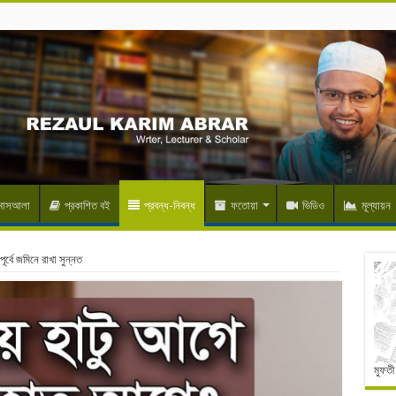
 মাসআলা
প্রকাশিত বই
প্রবন্ধ-নিবন্ধ
ফতোয়া
ভিডিও
মূল্যায়ন
র্বে জমিনে রাখা সুন্নত
মুফতী