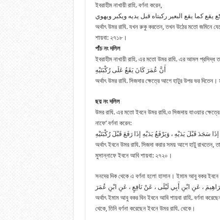
ইবরাহীম নাখায়ী রাহি. বর্ণনা করেন,
 يقع كما يقع البعير ركبتاه قبل يديه ويكبر ويهوي
অর্থাৎ উমর রাযি. যখন রুকু করতেন, তখন উঠের মতো জমিনে যেত
শায়বা: ২৭১৮।
পাঁচ নং দলিল
ইবরাহীম নাখায়ী রাহি. এর মতো উমর রাযি. এর আমল প্রসিদ্ধ ত
أَنَّ عُمَرَ كَانَ يَقَعُ عَلَى رُكْبَتَيْهِ
অর্থাৎ উমর রাযি. সিজদার ক্ষেত্রে আগে হাটুর উপর ভর দিতেন
ছয় নং দলিল
উমর রাযি. এর মতো ইবনে উমর রাযি.ও সিজদায় যাওয়ার ক্ষেত্
নাফে’ বর্ণনা করেন:
অর্থাৎ ইবনে উমর রাযি. সিজদা করার সময় আগে হাটু রাখতেন,
মুসান্নাফে ইবনে আবি শায়বা: ২৭২০।
সনদের দিক থেকে এ বর্ণনা হলো হাসান। ইমাম আবু বকর ইবনে
بْرَاهِيمَ ، عَنِ ابْنِ أَبِي لَيْلَى ، عَنْ نَافِعٍ ، عَنِ ابْنِ عُمَرَ
অর্থাৎ ইমাম আবু বকর বিন ইবনে আবি শায়বা রাহি. বর্ণনা করেছে
থেকে, তিনি বর্ণনা করেছেন ইবনে উমর রাযি. থেকে।