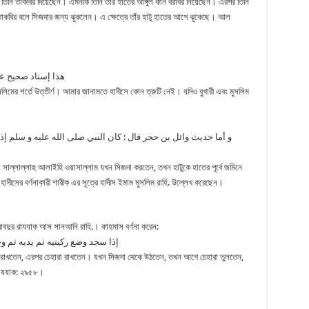
ি তিনি তাকবির দিয়েছেন। এমনকি তিনি তাঁর হাতের আঙ্গুল কান বরাবর নিয়েছেন। এরপর তিনি
াকবির বলে সিজদার জন্য ঝুকলেন। এ ক্ষেত্রে তাঁর হাটু হাতের আগে ঝুকেছে। আল
هذا إسناد صحيح ع
সলিমের শর্তে উত্তীর্ণ। আমার জানামতে হাদীসে কোন ত্রুটি নেই। যদিও বুখারী এবং মুসলিম
و أما حديث وائل بن حجر قال : كان النبي صلى الله عليه و سلم إذا
 সাল্লাল্লাহু আলাইহি ওয়াসাল্লাম যখন সিজদা করতেন, তখন হাটুকে হাতের পূর্বে জমিনে
াদীসের বর্ণনাকারী শারীক এর সূত্রে হাদীস ইমাম মুসলিম রাহি. উল্লেখ করেছেন।
আবদুর রাযযাক আস সানআনি রাহি.। কাহমাস বর্ণনা করেন:
إذا سجد وضع ركبتيه ثم يديه ثم وج
ত রাখতেন, এরপর চেহারা রাখতেন। যখন সিজদা থেকে উঠতেন, তখন আগে চেহারা তুলতেন,
রাযযাক: ২৯৫৮।