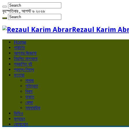
বৃহস্পতিবার , আগস্ট ৬ ২০২৬
Rezaul Karim Ab
Home
পরিচিতি
আপনার জিজ্ঞাসা
নিয়মিত মাসআলা
প্রকাশিত বই
প্রবন্ধ-নিবন্ধ
ফতোয়া
নামাজ
পবিত্রতা
বিবাহ
যাকাত
রোজা
সমসাময়িক
ভিডিও
মূল্যায়ন
যোগাযোগ