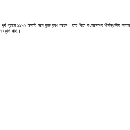
্ব গ্রামে ১৯৯২ ঈসায়ি সনে জন্মগ্রহণ করেন। তার পিতা বাংলাদেশের শীর্ষস্থানীয় আলেমে
পারকুলি রাহি.।