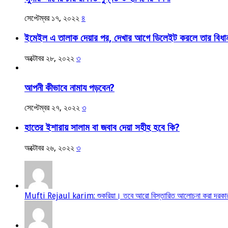
সেপ্টেম্বর ১৭, ২০২২
৪
ইমেইল এ তালাক দেয়ার পর, দেখার আগে ডিলেইট করলে তার বিধা
অক্টোবর ২৮, ২০২২
৩
আপনী কীভাবে নামায পড়বেন?
সেপ্টেম্বর ২৭, ২০২২
৩
হাতের ইশারায় সালাম বা জবাব দেয়া সহীহ হবে কি?
অক্টোবর ২৬, ২০২২
৩
Mufti Rejaul karim: শুকরিয়া। তবে আরো বিস্তারিত আলোচনা করা দরকার