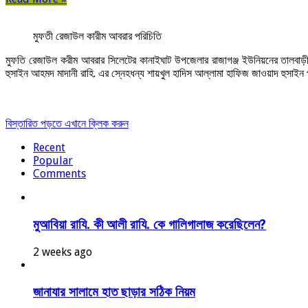
মুফতী রেজাউল কারীম আবরার পরিচিতি
মুফতি রেজাউল করীম আবরার সিলেটের কানাইঘাট উপজেলার রাজাগঞ্জ ইউনিয়নের তালবাড়ী পূর
হুসাইন আহমদ মাদানী রাহি. এর স্নেহধন্য শায়খুল হাদিস আল্লামা হাফিজ জাওয়াদ হুসাইন 
বিস্তারিত পড়তে এখানে ক্লিক করুন
Recent
Popular
Comments
মুআবিয়া রাযি. কী আলী রাযি. কে গালিগালাজ করেছিলেন?
2 weeks ago
জানাযার সালামে হাত ছাড়ার সঠিক নিয়ম