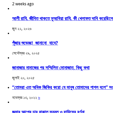
2 weeks ago
আলী রাযি. জীবিত থাকতে মুআবিয়া রাযি. কী খেলাফত দাবি করেছিল
জুন ২২, ২০২৬
পূঁজায় শুভেচ্ছা জানানো যাবে?
সেপ্টেম্বর ২৯, ২০২৫
জানাজার নামাজের পর সম্মিলিত মোনাজাত, কিছু কথা
জুলাই ২০, ২০২৫
“তোমরা এত অধিক জিকির করো যে মানুষ তোমাদের পাগল বলে” সংক
নভেম্বর ১৩, ২০২২
৬
জুমার আগের চার রাকাত সুন্নত ও হাদিসের বর্ণনা