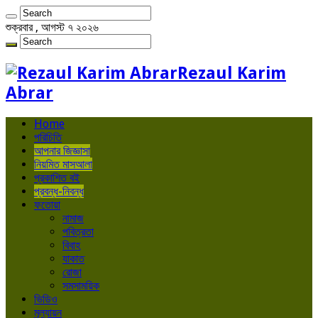
শুক্রবার , আগস্ট ৭ ২০২৬
Rezaul Karim
Abrar
Home
পরিচিতি
আপনার জিজ্ঞাসা
নিয়মিত মাসআলা
প্রকাশিত বই
প্রবন্ধ-নিবন্ধ
ফতোয়া
নামাজ
পবিত্রতা
বিবাহ
যাকাত
রোজা
সমসাময়িক
ভিডিও
মূল্যায়ন