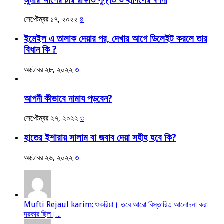
সেপ্টেম্বর ১৭, ২০২২
৪
ইমেইল এ তালাক দেয়ার পর, দেখার আগে ডিলেইট করলে তার
বিধান কি ?
অক্টোবর ২৮, ২০২২
৩
আপনী কীভাবে নামায পড়বেন?
সেপ্টেম্বর ২৭, ২০২২
৩
হাতের ইশারায় সালাম বা জবাব দেয়া সহীহ হবে কি?
অক্টোবর ২৬, ২০২২
৩
Mufti Rejaul karim: শুকরিয়া। তবে আরো বিস্তারিত আলোচনা করা
দরকার ছিল।...