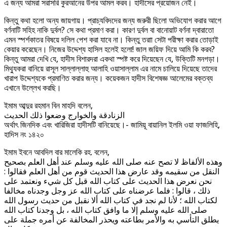
এ জন্য আমরা সরাসরি কুরআনের উপর আমল করব। হাদীসের প্রয়োজন নেই।
কিন্তু কথা হলো অন্য জায়গায়। প্রাচ্যবিদদের জন্য জরুরী ছিলো অভিযোগ করার আগে
বর্ণনাটি সহিহ নাকি দুর্বল? সে কথা প্রমাণ করা। কারণ দুর্বল বা বানোয়াট বর্ণনা দ্বারাতো
এমন স্পর্শকাতর বিষয়ে দলিল পেশ করা যাবে না। কিন্তু তরাা সেটা পরীক্ষা করার তোড়াই
কেয়ার করেছেন। নিজের উদ্দেশ্য হাসিল হলেই হলো! জাল জয়িফ দিয়ে আমি কি করব?
কিন্তু আমরা দেখি যে, হাদীস বিশারদরা একথা স্পষ্ট করে দিয়েছেন যে, উক্তিটি মনগড়া।
মিথ্যুকরা বানিয়ে রাসূল সাল্লাল্লাহু আলাহি ওয়াসাল্লাম এর নামে চালিয়ে দিয়েছে তাদের
খারাপ উদ্দেশ্যকে প্রমাণিত করার জন্য। কয়েকজন হাদীস বিশেষজ্ঞ আলেমের বক্তব্য
এখানে উল্লেখ করছি।
ইমাম আব্দুর রহমান বিন মাহদি বলেন,
الزنادقة والخوارج وضعوا ذلك الحديث
অর্থাৎ জিনদিক এবং খারিজিরা হাদীসটি বানিয়েছে।- জামিয়ূ বায়ানিল ইলমি ওয়া ফাজলিহি,
হাদিস নং ১৪২০
ইমাম ইবনে আবদিল বার মালেকি রহ. বলেন,
وهذه الألفاظ لا تصح عنه صلى الله عليه وسلم عند أهل العلم بصحيح
النقل من سقيمه وقد عارض هذا الحديث قوم من أهل العلم فقالوا :
نحن نعرض هذا الحديث على كتاب الله قبل كل شيء ونعتمد على
ذلك ، قالوا : فلما عرضناه على كتاب الله عز وجل وجدناه مخالفا
لكتاب الله ؛ لأنا لم نجد في كتاب الله ألا نقبل من حديث رسول الله
صلى الله عليه وسلم إلا ما وافق كتاب الله ، بل وجدنا كتاب الله
يطلق التأسي به والأمر بطاعته ويحذر المخالفة عن أمره جملة على