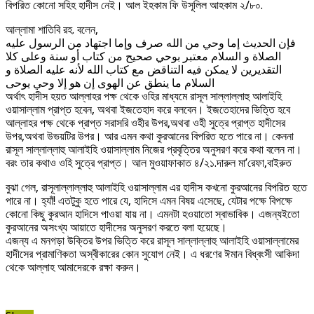
বিপরিত কোনো সহিহ হাদীস নেই। আল ইহকাম ফি উসূলিল আহকাম ২/৮০.
আল্লামা শাতিবি রহ. বলেন,
فإن الحديث إما وحي من الله صرف وإما اجتهاد من الرسول عليه
الصلاة و السلام معتبر بوحي صحيح من كتاب أو سنة وعلى كلا
التقديرين لا يمكن فيه التناقض مع كتاب الله لأنه عليه الصلاة و
السلام ما ينطق عن الهوى إن هو إلا وحي يوحى
অর্থাৎ হাদীস হয়ত আল্লাহর পক্ষ থেকে ওহির মাধ্যমে রাসূল সাল্লাল্লাহু আলাইহি
ওয়াসাল্লাম প্রাপ্ত হবেন, অথবা ইজতেহাদ করে বলবেন। ইজতেহাদের ভিত্তি হবে
আল্লাহর পক্ষ থেকে প্রাপ্ত সরাসরি ওহীর উপর,অথবা ওহী সুত্রে প্রাপ্ত হাদীসের
উপর,অথবা উভয়টির উপর। আর এমন কথা কুরআনের বিপরিত হতে পারে না। কেননা
রাসূল সাল্লাল্লাহু আলাইহি ওয়াসাল্লাম নিজের প্রবৃত্তির অনুসরণ করে কথা বলেন না।
বরং তার কথাও ওহি সুত্রে প্রাপ্ত। আল মুওয়াফাকাত ৪/২১.দারুল মা’রেফা,বাইরুত
বুঝা গেল, রাসূলাল্লাল্লাহু আলাইহি ওয়াসাল্লাম এর হাদীস কখনো কুরআনের বিপরিত হতে
পারে না। হ্যাঁ! এতটুকু হতে পারে যে, হাদিসে এমন বিষয় এসেছে, যেটার পক্ষে বিপক্ষে
কোনো কিছু কুরআন হাদিসে পাওয়া যায় না। এমনটা হওয়াতো স্বাভাবিক। এজন্যইতো
কুরআনের অসংখ্য আয়াতে হাদীসের অনুসরণ করতে বলা হয়েছে।
এজন্য এ মনগড়া উক্তির উপর ভিত্তি করে রাসূল সাল্লাল্লাহু আলাইহি ওয়াসাল্লামের
হাদীসের প্রামাণিকতা অস্বীকারের কোন সুযোগ নেই। এ ধরণের ঈমান বিধ্বংসী আকিদা
থেকে আল্লাহ আমাদেরকে রক্ষা করুন।