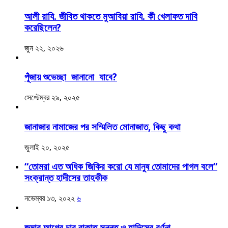
আলী রাযি. জীবিত থাকতে মুআবিয়া রাযি. কী খেলাফত দাবি
করেছিলেন?
জুন ২২, ২০২৬
পূঁজায় শুভেচ্ছা জানানো যাবে?
সেপ্টেম্বর ২৯, ২০২৫
জানাজার নামাজের পর সম্মিলিত মোনাজাত, কিছু কথা
জুলাই ২০, ২০২৫
“তোমরা এত অধিক জিকির করো যে মানুষ তোমাদের পাগল বলে”
সংক্রান্ত হাদীসের তাহকীক
নভেম্বর ১৩, ২০২২
৬
জুমার আগের চার রাকাত সুন্নত ও হাদিসের বর্ণনা