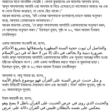
আয়াতের সাথে সাংঘর্ষিক পেয়েছি। কেননা কুরআনের এক জায়গায় আল্লাহ বলেন,
‘রাসূল সাল্লাল্লাহু আলাহি ওয়া সাল্লাম যা নিয়ে এসেছেন,তা ভালোভাবে আকড়ে ধর এবং
যা থেকে নিষেধ করেছেন, তা থেকে বেঁচে থাকো।’
আরেক জায়গায় এসেছে, ‘যদি তোমরা আল্লাহকে ভলোবাসো,তাহলে আমার অনুসরণ
করো, আল্লাহ তোমাদেরকে ভালবাসবেন।’
আরেক জায়গায় এসেছে, ‘যে রাসূল সাল্লাল্লাহু আলাইহি ওয়াসাল্লামের অনুসরণ করল,
সে আল্লাহর অনুসরণ করল।’ ইরশাদুল ফুহুল, পৃষ্ঠা নং ৯২, শায়খ আহমদ ইনায়াহ
তাহকিককৃত
এরপর আল্লামা শাওকানী রহ. বলেন,
والحاصل أن ثبوت حجية السنة المطهرة واستقلالها بتشريع الأحكام
ضرورة دينية ولا يخالف في ذلك إلا من لا حظ له في دين الإسلام.
অর্থাৎ রাসূল সাল্লাল্লাহু আলাইহি ওয়াসাল্লামের হাদীস এবং সুন্নাহ স্বতন্ত্র দলীল হওয়া
দ্বীনের অবিচ্ছেদ্দ অংশ। কেউ একথা অস্বীকার করতে পারবে না মুরতাদরা ছাড়া।
ইরশাদুল ফুহুল, পৃষ্ঠা নং ৯২.শায়খ আহমদ ইনায়াহ তাহকীককৃত
আল্লামা ড. আবু শাহাবা রহ. বলেন,
و مثل حديث عرض السنة على القراّن فهو موضوع باتفاق الأئمة
অর্থাৎ উক্তিটি ইমামদের ঐক্যমতে জাল এবং বানোয়াট। দিফা’ আনিস সুন্নাহ, পৃষ্ঠা নং
১৮. মাকতাবাতুস সুন্নাহ
ইমাম বায়হাকী রহ. বলেন,
والحديث الذي روى في عرض الحديث على القرآن باطل لا يصح وهو
ينعكس على نفسه بالبطلان فليس في القرآن دلالة على عرض