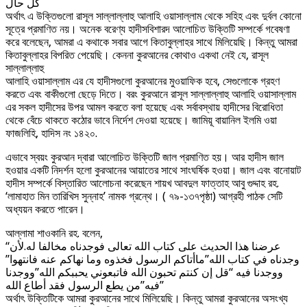
كل حال
অর্থাৎ এ উক্তিগুলো রাসূল সাল্লাল্লাহু আলাহি ওয়াসাল্লাম থেকে সহিহ এবং দুর্বল কোনো
সূত্রে প্রমাণিত নয়। অনেক বরেণ্য হাদীসবিশারদ আলোচিত উক্তিটি সম্পর্কে গবেষণা
করে বলেছেন, আমরা এ কথাকে সবার আগে কিতাবুল্লাহর সাথে মিলিয়েছি। কিন্তু আমরা
কিতাবুল্লাহর বিপরিত পেয়েছি। কেননা কুরআনের কোথাও একথা নেই যে, রাসূল
সাল্লাল্লাহু
আলাহি ওয়াসাল্লাম এর যে হাদীসগুলো কুরআনের মুওয়াফিক হবে, সেগুলোকে গ্রহণ
করতে এবং বাকীগুলো ছেড়ে দিতে। বরং কুরআনে রাসূল সাল্লাল্লাহু আলাহি ওয়াসাল্লাম
এর সকল হাদীসের উপর আমল করতে বলা হয়েছে এবং সর্বাবস্থায় হাদীসের বিরোধিতা
থেকে বেঁচে থাকতে কঠোর ভাবে নির্দেশ দেওয়া হয়েছে। জামিয়ূ বায়ানিল ইলমি ওয়া
ফাজলিহি, হাদিস নং ১৪২০.
এভাবে স্বয়ং কুরআন দ্বারা আলোচিত উক্তিটি জাল প্রমাণিত হয়। আর হাদীস জাল
হওয়ার একটি নিদর্শন হলো কুরআনের আয়াতের সাথে সাংঘর্ষিক হওয়া। জাল এবং বানোয়াট
হাদীস সম্পর্কে বিস্তারিত আলোচনা করেছেন শায়খ আবদুল ফাত্তাহ আবু গুদ্দাহ রহ.
‘লামাহাত মিন তারিখিস সুন্নাহ’ নামক গ্রন্থে। ( ৭৯-১৩৭পৃষ্ঠা) আগ্রহী পাঠক সেটি
অধ্যয়ন করতে পারেন।
আল্লামা শাওকানি রহ. বলেন,
“عرضنا هذا الحديث على كتاب الله تعالى فوجدناه مخالفا له.لأن
وجدناه في كتاب الله”ماأتاكم الرسول فخذوه وما نهاكم عنه فانتهوا”
ووجدنا فيه “قل إن كنتم تحبون الله فاتبعوني يحببكم الله”ووجدنا
فيه”من يطع الرسول فقد أطاع الله”
অর্থাৎ উক্তিটিকে আমরা কুরআনের সাথে মিলিয়েছি। কিন্তু আমরা কুরআনের অসংখ্য