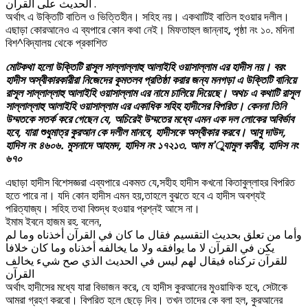
الحديث على القرآن .
অর্থাৎ এ উক্তিটি বাতিল ও ভিত্তিহীন। সহিহ নয়। একথাটিই বাতিল হওয়ার দলীল।
এছাড়া কোরআনেও এ ব্যপারে কোন কথা নেই। মিফতাহুল জান্নাহ, পৃষ্ঠা নং ১০. মদিনা
বিশ^বিদ্যালয় থেকে প্রকাশিত
মোটকথা হলো উক্তিটি রাসূল সাল্লাল্লাহু আলাইহি ওয়াসাল্লাম এর হাদীস নয়। বরং
হাদীস অস্বীকারকারীরা নিজেদের কূমতলব প্রতিষ্ঠা করার জন্য মনগড়া এ উক্তিটি বানিয়ে
রাসূল সাল্লাল্লাহু আলাইহি ওয়াসাল্লাম এর নামে চালিয়ে দিয়েছে। অথচ এ কথাটি রাসূল
সাল্লাল্লাহু আলাইহি ওয়াসাল্লাম এর একাধিক সহিহ হাদীসের বিপরিত। কেননা তিনি
উম্মতকে সতর্ক করে গেছেন যে, অচিরেই উম্মতের মধ্যে এমন এক দল লোকের অবির্ভাব
হবে, যারা শুধুমাত্র কুরআন কে দলীল মানবে, হাদীসকে অস্বীকার করবে। আবু দাউদ,
হাদিস নং ৪৬০৬. মুসনাদে আহমদ, হাদিস নং ১৭২১৩. আল ম’ুযামুল কাবীর, হাদিস নং
৬৭০
এছাড়া হাদীস বিশেসজ্ঞরা এব্যপারে একমত যে,সহীহ হাদীস কখনো কিতাবুল্লাহর বিপরিত
হতে পারে না। যদি কোন হাদীস এমন হয়,তাহলে বুঝতে হবে এ হাদীস অবশ্যই
পরিত্যাজ্য। সহিহ তথা বিশুদ্ধ হওয়ার প্রশ্নই আসে না।
ইমাম ইবনে হাজম রহ. বলেন,
وأما من تعلق بحديث التقسيم فقال ما كان في القرآن أخذناه وما لم
يكن في القرآن لا ما يوافقه ولا ما يخالفه أخذناه وما كان خلافا
للقرآن تركناه فيقال لهم ليس في الحديث الذي صح شيء يخالف
القرآن
অর্থাৎ হাদীসের মধ্যে যারা বিভাজন করে, যে হাদীস কুরআনের মুওয়াফিক হবে, সেটাকে
আমরা গ্রহণ করবো। বিপরিত হলে ছেড়ে দিব। তখন তাদের কে বলা হল, কুরআনের