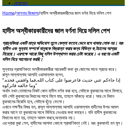
যোগাযোগ
Home
/
আপনার জিজ্ঞাসা
/
হাদীস অস্বীকারকারীদের জাল বর্ণনা দিয়ে দলিল পেশ
হাদীস অস্বীকারকারীদের জাল বর্ণনা দিয়ে দলিল পেশ
প্রাচ্যবিদরা একটি মাত্র অভিযোগ তুলে কেল্লা ফতেহ ভেবে বসে থাকার লোক নয়। বরং
হাদীস এবং সুন্নাহ সম্পর্কে মানুষকে বিভ্রান্ত করার জন্য বিভিন্ন ক‚টচালের আশ্রয়
নিয়েছে। এরপক্ষে আরো কিছু দলিল উপস্থাপন করার চেষ্টা করেছে। এ ধরণের একটি
দলিল নিয়ে আলোচনা করছি।
সুন্নাহর প্রামাণিকতা অস্বীকারকারীরা আরেকটি কথা খুব জোশের সাথে প্রচার করে।
রাসূল সাল্লাল্লাহু আলাহি ওয়াসাল্লাম বলেন,
“إذا جاءكم عني حديث فاعرضوا على كتاب الله,فما وافقني فخذه.
وما خالفه فاتركوه”
অর্থাৎ যখন তোমাদের নিকট কোন হাদীস বর্ণনা করা হবে, সেটাকে কুরআনের সাথে মিলাবে,
যদি সেটা কুরআনের বিধানের সাথে মিলে যায়, তাহলে আঁকড়ে ধরো। আর যে বিধান
কুরআনের বিরোধি হবে, সেটাকে ছুঁড়ে ফেলো।
এখানে লক্ষণীয় বিষয় হল, রাসূল সাল্লাল্লাহু আলাহি ওয়াসাল্লাম হাদীসের উপর আমল
করার আগে তা কুরআনের সাথে মিলিয়ে নেওয়ার কথা বলছেন। যদি হাদীস কুরআনের
বিধানের মতে হয়, তাহলে আমল করবে,অন্যথায় নয়।
এর দ্বারা বুঝা গেল, হাদীসের আলাদা কোনো প্রামাণিকতা নেই। বরং কুরআনই হল মূল।