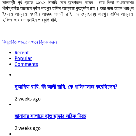
তালবাড়ী পূর্ব গ্রামে ১৯৯২ ঈসায়ি সনে জন্মগ্রহণ করেন। তার পিতা বাংলাদেশের
শীর্ষস্থানীয় আলেমে দ্বীন শায়খুল হাদিস আল্লামা কুতবুদ্দীন রাহ.। তার নানা হলেন শায়খুল
ইসলাম আল্লামা হুসাইন আহমদ মাদানী রাহি. এর স্নেহধন্য শায়খুল হাদিস আল্লামা
হাফিজ জাওয়াদ হুসাইন পারকুলি রাহি.।
বিস্তারিত পড়তে এখানে ক্লিক করুন
Recent
Popular
Comments
মুআবিয়া রাযি. কী আলী রাযি. কে গালিগালাজ করেছিলেন?
2 weeks ago
জানাযার সালামে হাত ছাড়ার সঠিক নিয়ম
2 weeks ago