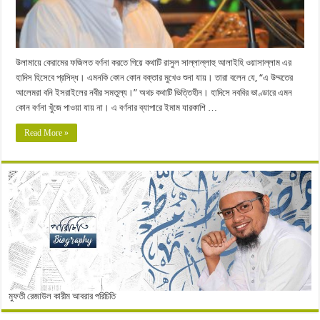
উলামায়ে কেরামের ফজিলত বর্ণনা করতে গিয়ে কথাটি রাসুল সাল্লাল্লাহু আলাইহি ওয়াসাল্লাম এর
হাদিস হিসেবে প্রসিদ্ধ। এমনকি কোন কোন বক্তার মুখেও শুনা যায়। তারা বলেন যে, “এ উম্মতের
আলেমরা বনি ইসরাইলের নবীর সমতুল্য।” অথচ কথাটি ভিত্তিহীন। হাদিসে নববির ভাণ্ডারে এমন
কোন বর্ণনা খুঁজে পাওয়া যায় না। এ বর্ণনার ব্যাপারে ইমাম যারকাশি …
Read More »
মুফতী রেজাউল কারীম আবরার পরিচিতি