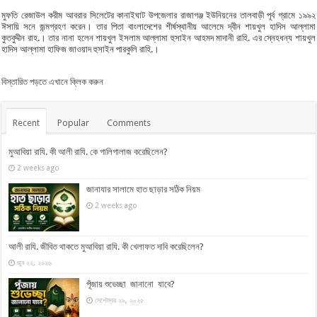
মুফতি রেজাউল করীম আবরার সিলেটের কানাইঘাট উপজেলার রাজাগঞ্জ ইউনিয়নের তালবাড়ী পূর্ব গ্রামে ১৯৯২
ঈসায়ি সনে জন্মগ্রহণ করেন। তার পিতা বাংলাদেশের শীর্ষস্থানীয় আলেমে দ্বীন শায়খুল হাদিস আল্লামা
কুতবুদ্দীন রাহ.। তার নানা হলেন শায়খুল ইসলাম আল্লামা হুসাইন আহমদ মাদানী রাহি. এর স্নেহধন্য শায়খুল
হাদিস আল্লামা হাফিজ জাওয়াদ হুসাইন পারকুলি রাহি.।
বিস্তারিত পড়তে এখানে ক্লিক করুন
Recent
Popular
Comments
মুআবিয়া রাযি. কী আলী রাযি. কে গালিগালাজ করেছিলেন?
2 weeks ago
জানাযার সালামে হাত ছাড়ার সঠিক নিয়ম
2 weeks ago
আলী রাযি. জীবিত থাকতে মুআবিয়া রাযি. কী খেলাফত দাবি করেছিলেন?
জুন ২২, ২০২৬
পূঁজায় শুভেচ্ছা জানানো যাবে?
সেপ্টেম্বর ২৯, ২০২৫