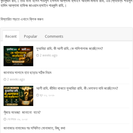
কুতবুদ্দীন রাহ.। তার নানা হলেন শায়খুল ইসলাম আল্লামা হুসাইন আহমদ মাদানী রাহি. এর স্নেহধন্য শায়খুল
হাদিস আল্লামা হাফিজ জাওয়াদ হুসাইন পারকুলি রাহি.।
বিস্তারিত পড়তে এখানে ক্লিক করুন
Recent
Popular
Comments
মুআবিয়া রাযি. কী আলী রাযি. কে গালিগালাজ করেছিলেন?
2 weeks ago
জানাযার সালামে হাত ছাড়ার সঠিক নিয়ম
2 weeks ago
আলী রাযি. জীবিত থাকতে মুআবিয়া রাযি. কী খেলাফত দাবি করেছিলেন?
জুন ২২, ২০২৬
পূঁজায় শুভেচ্ছা জানানো যাবে?
সেপ্টেম্বর ২৯, ২০২৫
জানাজার নামাজের পর সম্মিলিত মোনাজাত, কিছু কথা