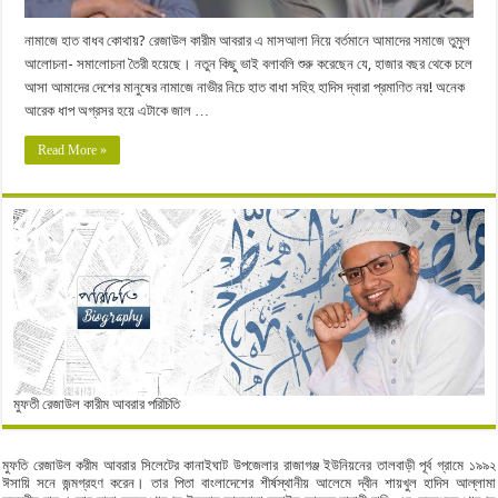
নামাজে হাত বাধব কোথায়? রেজাউল কারীম আবরার এ মাসআলা নিয়ে বর্তমানে আমাদের সমাজে তুমুল
আলোচনা- সমালোচনা তৈরী হয়েছে। নতুন কিছু ভাই বলাবলি শুরু করেছেন যে, হাজার বছর থেকে চলে
আসা আমাদের দেশের মানুষের নামাজে নাভীর নিচে হাত বাধা সহিহ হাদিস দ্বারা প্রমাণিত নয়! অনেক
আরেক ধাপ অগ্রসর হয়ে এটাকে জাল …
Read More »
মুফতী রেজাউল কারীম আবরার পরিচিতি
মুফতি রেজাউল করীম আবরার সিলেটের কানাইঘাট উপজেলার রাজাগঞ্জ ইউনিয়নের তালবাড়ী পূর্ব গ্রামে ১৯৯২
ঈসায়ি সনে জন্মগ্রহণ করেন। তার পিতা বাংলাদেশের শীর্ষস্থানীয় আলেমে দ্বীন শায়খুল হাদিস আল্লামা