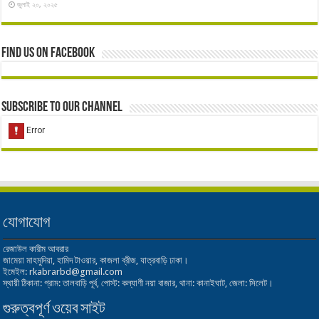
জুলাই ২০, ২০২৫
Find us on Facebook
Subscribe to our Channel
যোগাযোগ
রেজাউল কারীম আবরার
জামেয়া মাহমুদিয়া, হামিদ টাওয়ার, কাজলা ব্রীজ, যাত্রবাড়ি ঢাকা।
ইমেইল: rkabrarbd@gmail.com
স্থায়ী ঠিকানা: গ্রাম: তালবাড়ি পূর্ব, পোস্ট: কল্যাণী নয়া বাজার, থানা: কানাইঘাট, জেলা: সিলেট।
গুরুত্বপূর্ণ ওয়েব সাইট