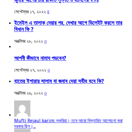
সেপ্টেম্বর ১৭, ২০২২
৪
ইমেইল এ তালাক দেয়ার পর, দেখার আগে ডিলেইট করলে তার
বিধান কি ?
অক্টোবর ২৮, ২০২২
৩
আপনী কীভাবে নামায পড়বেন?
সেপ্টেম্বর ২৭, ২০২২
৩
হাতের ইশারায় সালাম বা জবাব দেয়া সহীহ হবে কি?
অক্টোবর ২৬, ২০২২
৩
Mufti Rejaul karim: শুকরিয়া। তবে আরো বিস্তারিত আলোচনা করা
দরকার ছিল।...