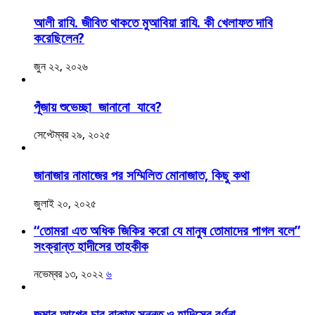
আলী রাযি. জীবিত থাকতে মুআবিয়া রাযি. কী খেলাফত দাবি
করেছিলেন?
জুন ২২, ২০২৬
পূঁজায় শুভেচ্ছা জানানো যাবে?
সেপ্টেম্বর ২৯, ২০২৫
জানাজার নামাজের পর সম্মিলিত মোনাজাত, কিছু কথা
জুলাই ২০, ২০২৫
“তোমরা এত অধিক জিকির করো যে মানুষ তোমাদের পাগল বলে”
সংক্রান্ত হাদীসের তাহকীক
নভেম্বর ১৩, ২০২২
৬
জুমার আগের চার রাকাত সুন্নত ও হাদিসের বর্ণনা