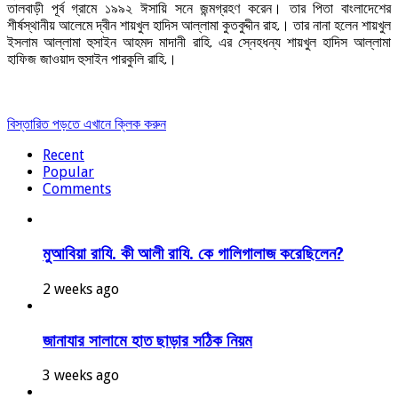
তালবাড়ী পূর্ব গ্রামে ১৯৯২ ঈসায়ি সনে জন্মগ্রহণ করেন। তার পিতা বাংলাদেশের
শীর্ষস্থানীয় আলেমে দ্বীন শায়খুল হাদিস আল্লামা কুতবুদ্দীন রাহ.। তার নানা হলেন শায়খুল
ইসলাম আল্লামা হুসাইন আহমদ মাদানী রাহি. এর স্নেহধন্য শায়খুল হাদিস আল্লামা
হাফিজ জাওয়াদ হুসাইন পারকুলি রাহি.।
বিস্তারিত পড়তে এখানে ক্লিক করুন
Recent
Popular
Comments
মুআবিয়া রাযি. কী আলী রাযি. কে গালিগালাজ করেছিলেন?
2 weeks ago
জানাযার সালামে হাত ছাড়ার সঠিক নিয়ম
3 weeks ago