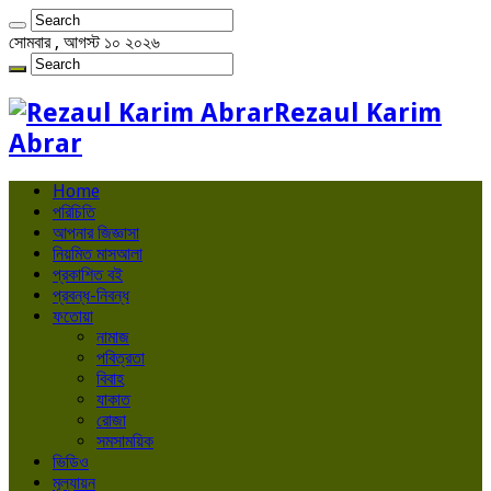
সোমবার , আগস্ট ১০ ২০২৬
Rezaul Karim
Abrar
Home
পরিচিতি
আপনার জিজ্ঞাসা
নিয়মিত মাসআলা
প্রকাশিত বই
প্রবন্ধ-নিবন্ধ
ফতোয়া
নামাজ
পবিত্রতা
বিবাহ
যাকাত
রোজা
সমসাময়িক
ভিডিও
মূল্যায়ন