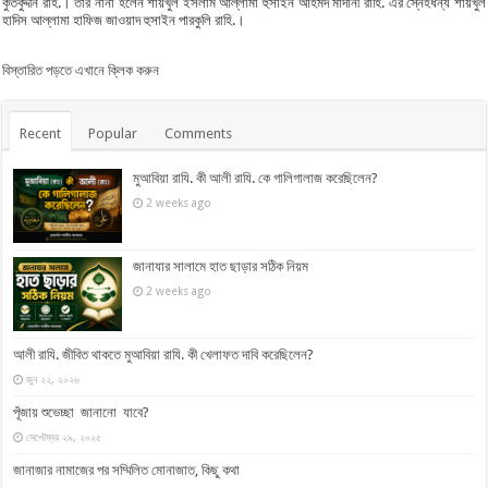
কুতবুদ্দীন রাহ.। তার নানা হলেন শায়খুল ইসলাম আল্লামা হুসাইন আহমদ মাদানী রাহি. এর স্নেহধন্য শায়খুল
হাদিস আল্লামা হাফিজ জাওয়াদ হুসাইন পারকুলি রাহি.।
বিস্তারিত পড়তে এখানে ক্লিক করুন
Recent
Popular
Comments
মুআবিয়া রাযি. কী আলী রাযি. কে গালিগালাজ করেছিলেন?
2 weeks ago
জানাযার সালামে হাত ছাড়ার সঠিক নিয়ম
2 weeks ago
আলী রাযি. জীবিত থাকতে মুআবিয়া রাযি. কী খেলাফত দাবি করেছিলেন?
জুন ২২, ২০২৬
পূঁজায় শুভেচ্ছা জানানো যাবে?
সেপ্টেম্বর ২৯, ২০২৫
জানাজার নামাজের পর সম্মিলিত মোনাজাত, কিছু কথা