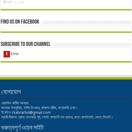
জুলাই ২০, ২০২৫
Find us on Facebook
Subscribe to our Channel
যোগাযোগ
রেজাউল কারীম আবরার
জামেয়া মাহমুদিয়া, হামিদ টাওয়ার, কাজলা ব্রীজ, যাত্রবাড়ি ঢাকা।
ইমেইল: rkabrarbd@gmail.com
স্থায়ী ঠিকানা: গ্রাম: তালবাড়ি পূর্ব, পোস্ট: কল্যাণী নয়া বাজার, থানা: কানাইঘাট, জেলা: সিলেট।
গুরুত্বপূর্ণ ওয়েব সাইট