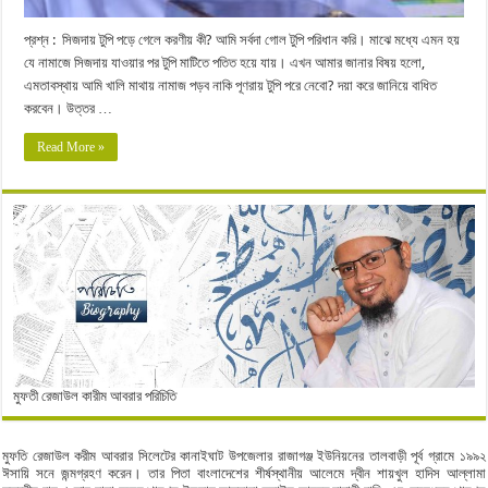
প্রশ্ন : সিজদায় টুপি পড়ে গেলে করণীয় কী? আমি সর্বদা গোল টুপি পরিধান করি। মাঝে মধ্যে এমন হয়
যে নামাজে সিজদায় যাওয়ার পর টুপি মাটিতে পতিত হয়ে যায়। এখন আমার জানার বিষয় হলো,
এমতাবস্থায় আমি খালি মাথায় নামাজ পড়ব নাকি পূণরায় টুপি পরে নেবো? দয়া করে জানিয়ে বাধিত
করবেন। উত্তর …
Read More »
মুফতী রেজাউল কারীম আবরার পরিচিতি
মুফতি রেজাউল করীম আবরার সিলেটের কানাইঘাট উপজেলার রাজাগঞ্জ ইউনিয়নের তালবাড়ী পূর্ব গ্রামে ১৯৯২
ঈসায়ি সনে জন্মগ্রহণ করেন। তার পিতা বাংলাদেশের শীর্ষস্থানীয় আলেমে দ্বীন শায়খুল হাদিস আল্লামা