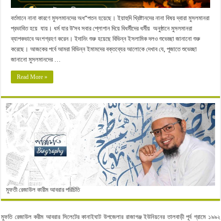
বর্তমানে নানা কারণে মুসলমানদের অধ”পতন হয়েছে। ইয়াহুদি খ্রিষ্টানদের নানা বিষয় দ্বারা মুসলমানরা
প্রভাবিত হয়ে যায়। ধর্ম যার উ’সব সবার শ্লোগান দিয়ে বিধর্মীদের ধর্মীয় অনুষ্ঠানে মুসলমানরা
ব্যাপকভাবে অংশগ্রহণ করেন। ইদানিং শুরু হয়েছে বিভিন্ন ইসলামিক দলও শুভেচ্ছা জানানো শুরু
করেছে। আজকের পর্বে আমরা বিভিন্ন ইমামদের বক্তব্যের আলোকে দেখাব যে, পূজাতে শুভেচ্ছা
জানানো মুসলমানদের …
Read More »
মুফতী রেজাউল কারীম আবরার পরিচিতি
মুফতি রেজাউল করীম আবরার সিলেটের কানাইঘাট উপজেলার রাজাগঞ্জ ইউনিয়নের তালবাড়ী পূর্ব গ্রামে ১৯৯২