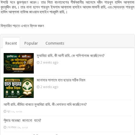
ঈসায়ি সনে জন্মগ্রহণ করেন। তার পিতা বাংলাদেশের শীর্ষস্থানীয় আলেমে দ্বীন শায়খুল হাদিস আল্লামা
কুতবুদ্দীন রাহ.। তার নানা হলেন শায়খুল ইসলাম আল্লামা হুসাইন আহমদ মাদানী রাহি. এর স্নেহধন্য শায়খুল
হাদিস আল্লামা হাফিজ জাওয়াদ হুসাইন পারকুলি রাহি.।
বিস্তারিত পড়তে এখানে ক্লিক করুন
Recent
Popular
Comments
মুআবিয়া রাযি. কী আলী রাযি. কে গালিগালাজ করেছিলেন?
2 weeks ago
জানাযার সালামে হাত ছাড়ার সঠিক নিয়ম
2 weeks ago
আলী রাযি. জীবিত থাকতে মুআবিয়া রাযি. কী খেলাফত দাবি করেছিলেন?
জুন ২২, ২০২৬
পূঁজায় শুভেচ্ছা জানানো যাবে?
সেপ্টেম্বর ২৯, ২০২৫