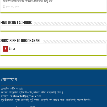
জানাজার নামাজের পর সম্মিলিত মোনাজাত, কিছু কথা
জুলাই ২০, ২০২৫
Find us on Facebook
Subscribe to our Channel
যোগাযোগ
রেজাউল কারীম আবরার
জামেয়া মাহমুদিয়া, হামিদ টাওয়ার, কাজলা ব্রীজ, যাত্রবাড়ি ঢাকা।
ইমেইল: rkabrarbd@gmail.com
স্থায়ী ঠিকানা: গ্রাম: তালবাড়ি পূর্ব, পোস্ট: কল্যাণী নয়া বাজার, থানা: কানাইঘাট, জেলা: সিলেট।