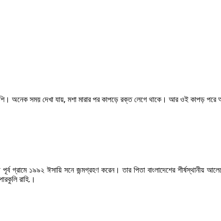
বেশি। অনেক সময় দেখা যায়, মশা মারার পর কাপড়ে রক্ত লেগে থাকে। আর ওই কাপড় পরে 
্ব গ্রামে ১৯৯২ ঈসায়ি সনে জন্মগ্রহণ করেন। তার পিতা বাংলাদেশের শীর্ষস্থানীয় আলেমে
পারকুলি রাহি.।