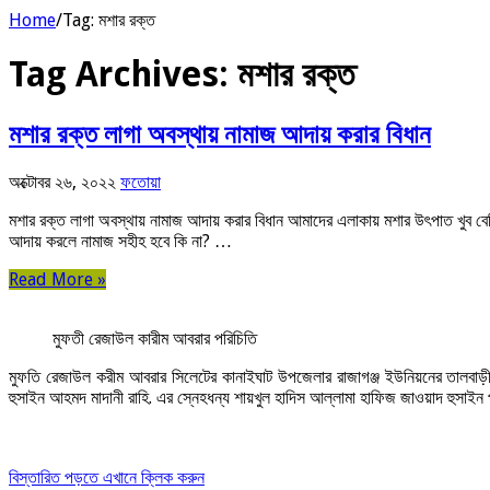
Home
/
Tag:
মশার রক্ত
Tag Archives:
মশার রক্ত
মশার রক্ত লাগা অবস্থায় নামাজ আদায় করার বিধান
অক্টোবর ২৬, ২০২২
ফতোয়া
মশার রক্ত লাগা অবস্থায় নামাজ আদায় করার বিধান আমাদের এলাকায় মশার উৎপাত খুব 
আদায় করলে নামাজ সহীহ হবে কি না? …
Read More »
মুফতী রেজাউল কারীম আবরার পরিচিতি
মুফতি রেজাউল করীম আবরার সিলেটের কানাইঘাট উপজেলার রাজাগঞ্জ ইউনিয়নের তালবাড়ী পূর
হুসাইন আহমদ মাদানী রাহি. এর স্নেহধন্য শায়খুল হাদিস আল্লামা হাফিজ জাওয়াদ হুসাইন 
বিস্তারিত পড়তে এখানে ক্লিক করুন