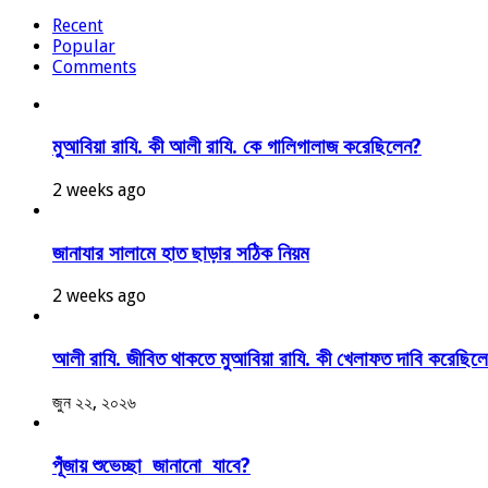
Recent
Popular
Comments
মুআবিয়া রাযি. কী আলী রাযি. কে গালিগালাজ করেছিলেন?
2 weeks ago
জানাযার সালামে হাত ছাড়ার সঠিক নিয়ম
2 weeks ago
আলী রাযি. জীবিত থাকতে মুআবিয়া রাযি. কী খেলাফত দাবি করেছিল
জুন ২২, ২০২৬
পূঁজায় শুভেচ্ছা জানানো যাবে?