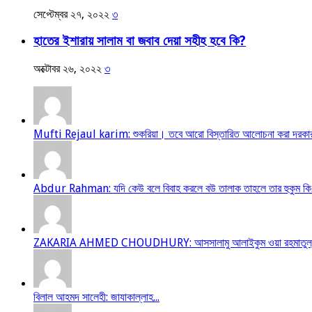
সেপ্টেম্বর ২৭, ২০২২
৩
হাতের ইশারায় সালাম বা জবাব দেয়া সহীহ হবে কি?
অক্টোবর ২৬, ২০২২
৩
Mufti Rejaul karim: শুকরিয়া। তবে আরো বিস্তারিত আলোচনা করা দরকার
Abdur Rahman: যদি কেউ বলে বিবাহ করলে বউ তালাক তাহলে তার হুকুম কি.
ZAKARIA AHMED CHOUDHURY: আসসালামু আলাইকুম ওয়া রহমাতুল্লাহ আম
বিলাল আহমদ সালেহী: জাযাকাল্লাহ...