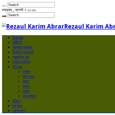
শুক্রবার , আগস্ট ৭ ২০২৬
Rezaul Karim Ab
Home
পরিচিতি
আপনার জিজ্ঞাসা
নিয়মিত মাসআলা
প্রকাশিত বই
প্রবন্ধ-নিবন্ধ
ফতোয়া
নামাজ
পবিত্রতা
বিবাহ
যাকাত
রোজা
সমসাময়িক
ভিডিও
মূল্যায়ন
যোগাযোগ