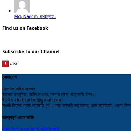
Md. Naeem: মাশাল্লাহ...
Find us on Facebook
Subscribe to our Channel
যোগাযোগ
রেজাউল কারীম আবরার
জামেয়া মাহমুদিয়া, হামিদ টাওয়ার, কাজলা ব্রীজ, যাত্রবাড়ি ঢাকা।
ইমেইল: rkabrarbd@gmail.com
স্থায়ী ঠিকানা: গ্রাম: তালবাড়ি পূর্ব, পোস্ট: কল্যাণী নয়া বাজার, থানা: কানাইঘাট, জেলা: সি
গুরুত্বপূর্ণ ওয়েব সাইট
দারুল উলুম দেওবন্দ
মুফতি তাকি উসমানী