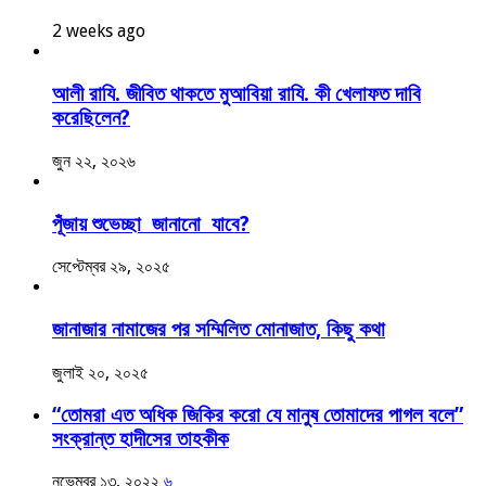
2 weeks ago
আলী রাযি. জীবিত থাকতে মুআবিয়া রাযি. কী খেলাফত দাবি
করেছিলেন?
জুন ২২, ২০২৬
পূঁজায় শুভেচ্ছা জানানো যাবে?
সেপ্টেম্বর ২৯, ২০২৫
জানাজার নামাজের পর সম্মিলিত মোনাজাত, কিছু কথা
জুলাই ২০, ২০২৫
“তোমরা এত অধিক জিকির করো যে মানুষ তোমাদের পাগল বলে”
সংক্রান্ত হাদীসের তাহকীক
নভেম্বর ১৩, ২০২২
৬