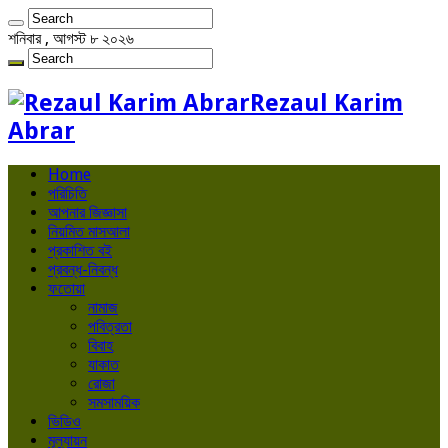
শনিবার , আগস্ট ৮ ২০২৬
Rezaul Karim
Abrar
Home
পরিচিতি
আপনার জিজ্ঞাসা
নিয়মিত মাসআলা
প্রকাশিত বই
প্রবন্ধ-নিবন্ধ
ফতোয়া
নামাজ
পবিত্রতা
বিবাহ
যাকাত
রোজা
সমসাময়িক
ভিডিও
মূল্যায়ন