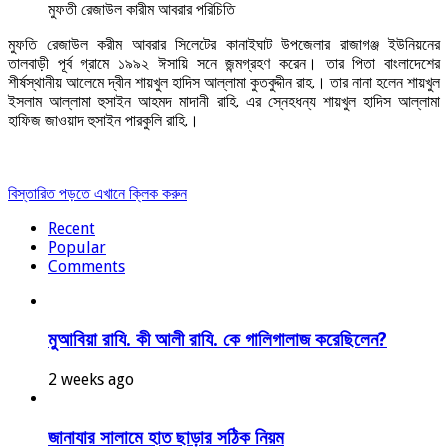
মুফতী রেজাউল কারীম আবরার পরিচিতি
মুফতি রেজাউল করীম আবরার সিলেটের কানাইঘাট উপজেলার রাজাগঞ্জ ইউনিয়নের
তালবাড়ী পূর্ব গ্রামে ১৯৯২ ঈসায়ি সনে জন্মগ্রহণ করেন। তার পিতা বাংলাদেশের
শীর্ষস্থানীয় আলেমে দ্বীন শায়খুল হাদিস আল্লামা কুতবুদ্দীন রাহ.। তার নানা হলেন শায়খুল
ইসলাম আল্লামা হুসাইন আহমদ মাদানী রাহি. এর স্নেহধন্য শায়খুল হাদিস আল্লামা
হাফিজ জাওয়াদ হুসাইন পারকুলি রাহি.।
বিস্তারিত পড়তে এখানে ক্লিক করুন
Recent
Popular
Comments
মুআবিয়া রাযি. কী আলী রাযি. কে গালিগালাজ করেছিলেন?
2 weeks ago
জানাযার সালামে হাত ছাড়ার সঠিক নিয়ম