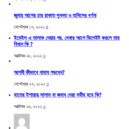
জুমার আগের চার রাকাত সুন্নত ও হাদিসের বর্ণনা
সেপ্টেম্বর ১৭, ২০২২
৪
ইমেইল এ তালাক দেয়ার পর, দেখার আগে ডিলেইট করলে তার
বিধান কি ?
অক্টোবর ২৮, ২০২২
৩
আপনী কীভাবে নামায পড়বেন?
সেপ্টেম্বর ২৭, ২০২২
৩
হাতের ইশারায় সালাম বা জবাব দেয়া সহীহ হবে কি?
অক্টোবর ২৬, ২০২২
৩