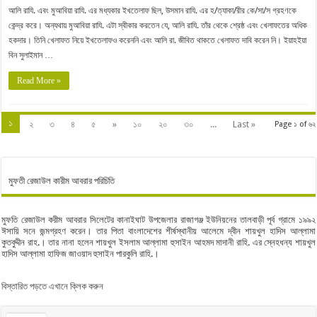
আলি রাযি. এবং মুআবিয়া রাযি. এর মধ্যকার ইখতেলাফ ছিল, উসমান রাযি. এর হ/ত্যাকা/রীর কে/সা/স গ্রহণকে
কেন্দ্র করে। অন্যথায় মুআবিয়া রাযি. এটা স্বীকার করতেন যে, আলি রাযি. তাঁর থেকে শ্রেষ্ঠ এবং খেলাফতের অধিক
হকদার। তিনি খেলাফত নিয়ে ইখতেলাফও করেননি এবং আলি রা. জীবিত থাকতে খেলাফত দাবি করেন নি। ইয়াহইয়া
বিন সুলাইমান …
Read More »
১
২
৩
৪
৫
»
১০
২০
৩০
...
Last »
Page ১ of ৬২
মুফতী রেজাউল কারীম আবরার পরিচিতি
মুফতি রেজাউল করীম আবরার সিলেটের কানাইঘাট উপজেলার রাজাগঞ্জ ইউনিয়নের তালবাড়ী পূর্ব গ্রামে ১৯৯২
ঈসায়ি সনে জন্মগ্রহণ করেন। তার পিতা বাংলাদেশের শীর্ষস্থানীয় আলেমে দ্বীন শায়খুল হাদিস আল্লামা
কুতবুদ্দীন রাহ.। তার নানা হলেন শায়খুল ইসলাম আল্লামা হুসাইন আহমদ মাদানী রাহি. এর স্নেহধন্য শায়খুল
হাদিস আল্লামা হাফিজ জাওয়াদ হুসাইন পারকুলি রাহি.।
বিস্তারিত পড়তে এখানে ক্লিক করুন