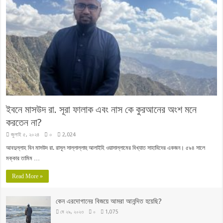
ইবনে মাসউদ রা. সূরা ফালাক এবং নাস কে কুরআনের অংশ মনে
করতেন না?
জুলাই ৫, ২০২৪
০
2,024
আবদুল্লাহ বিন মাসউদ রা. রাসূল সাল্লাল্লাহু আলাইহি ওয়াসাল্লামের বিখ্যাত সাহাবিদের একজন। ৫৯৪ সালে
মক্কার তামিম …
Read More »
কেন এরদোগানের বিজয়ে আমরা আনন্দিত হয়েছি?
মে ২৯, ২০২৩
০
1,075