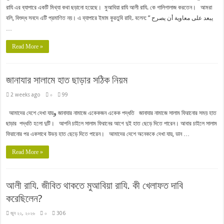
রাযি এর ব্যাপারে একটি মিথ্যা কথা ছড়ানো হয়েছে। মুআবিয়া রাযি আলী রাযি. কে গালিগালাজ করতেন। আমরা
বলি, বিশুদ্ধ সনদে এটি প্রমাণিত নয়। এ ব্যাপারে ইমাম কুরতুবি রাহি. বলেন: ” يبعد على معاوية أن يصرح
…
Read More »
জানাযার সালামে হাত ছাড়ার সঠিক নিয়ম
2 weeks ago
০
99
আমাদের দেশে দেখা যায়و জানাযার নামাজে একেকজন একেক পদ্ধতি জানাযার নামাজে সালাম ফিরানোর সময় হাত
ছাড়ার পদ্ধতি হলো দুটি। আপনি চাইলে সালাম ফিরানের আগে দুই হাত ছেড়ে দিতে পারেন। আবার চাইলে সালাম
ফিরানোর পর একসাথে উভয় হাত ছেড়ে দিতে পারেন। আমাদের দেশে অনেককে দেখা যায়, ডান …
Read More »
আলী রাযি. জীবিত থাকতে মুআবিয়া রাযি. কী খেলাফত দাবি
করেছিলেন?
জুন ২২, ২০২৬
০
306