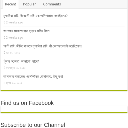
Recent
Popular
Comments
মুআবিয়া রাযি. কী আলী রাযি. কে গালিগালাজ করেছিলেন?
2 weeks ago
জানাযার সালামে হাত ছাড়ার সঠিক নিয়ম
2 weeks ago
আলী রাযি. জীবিত থাকতে মুআবিয়া রাযি. কী খেলাফত দাবি করেছিলেন?
জুন ২২, ২০২৬
পূঁজায় শুভেচ্ছা জানানো যাবে?
সেপ্টেম্বর ২৯, ২০২৫
জানাজার নামাজের পর সম্মিলিত মোনাজাত, কিছু কথা
জুলাই ২০, ২০২৫
Find us on Facebook
Subscribe to our Channel