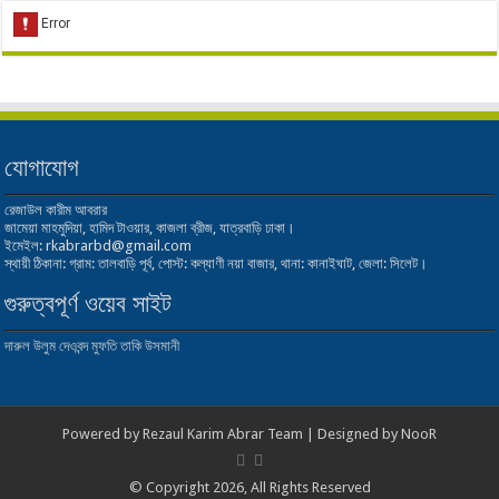
যোগাযোগ
রেজাউল কারীম আবরার
জামেয়া মাহমুদিয়া, হামিদ টাওয়ার, কাজলা ব্রীজ, যাত্রবাড়ি ঢাকা।
ইমেইল: rkabrarbd@gmail.com
স্থায়ী ঠিকানা: গ্রাম: তালবাড়ি পূর্ব, পোস্ট: কল্যাণী নয়া বাজার, থানা: কানাইঘাট, জেলা: সিলেট।
গুরুত্বপূর্ণ ওয়েব সাইট
দারুল উলুম দেওবন্দ
মুফতি তাকি উসমানী
Powered by
Rezaul Karim Abrar Team
| Designed by
NooR
© Copyright 2026, All Rights Reserved