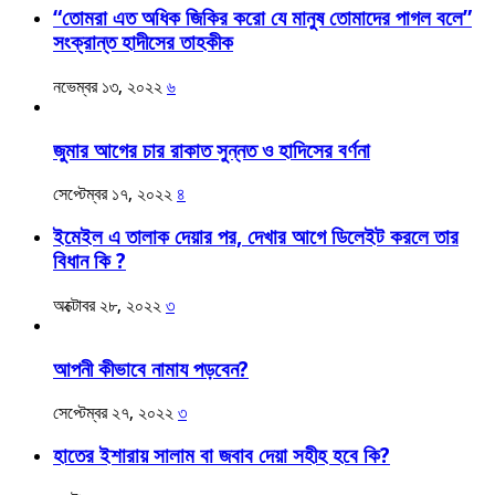
“তোমরা এত অধিক জিকির করো যে মানুষ তোমাদের পাগল বলে”
সংক্রান্ত হাদীসের তাহকীক
নভেম্বর ১৩, ২০২২
৬
জুমার আগের চার রাকাত সুন্নত ও হাদিসের বর্ণনা
সেপ্টেম্বর ১৭, ২০২২
৪
ইমেইল এ তালাক দেয়ার পর, দেখার আগে ডিলেইট করলে তার
বিধান কি ?
অক্টোবর ২৮, ২০২২
৩
আপনী কীভাবে নামায পড়বেন?
সেপ্টেম্বর ২৭, ২০২২
৩
হাতের ইশারায় সালাম বা জবাব দেয়া সহীহ হবে কি?