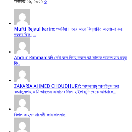
অক্টোবর ২৬, ২০২২
৩
Mufti Rejaul karim: শুকরিয়া। তবে আরো বিস্তারিত আলোচনা করা
দরকার ছিল।...
Abdur Rahman: যদি কেউ বলে বিবাহ করলে বউ তালাক তাহলে তার হুকুম
কি...
ZAKARIA AHMED CHOUDHURY: আসসালামু আলাইকুম ওয়া
রহমাতুল্লাহ আমি ভারতের আসামের জিলা হাইলাকান্দি থেকে আপনাকে...
বিলাল আহমদ সালেহী: জাযাকাল্লাহ...