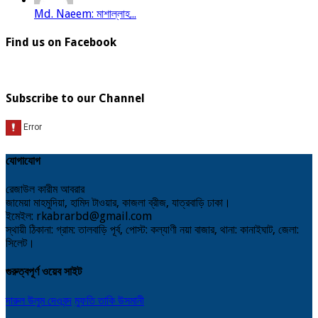
Md. Naeem: মাশাল্লাহ...
Find us on Facebook
Subscribe to our Channel
যোগাযোগ
রেজাউল কারীম আবরার
জামেয়া মাহমুদিয়া, হামিদ টাওয়ার, কাজলা ব্রীজ, যাত্রবাড়ি ঢাকা।
ইমেইল: rkabrarbd@gmail.com
স্থায়ী ঠিকানা: গ্রাম: তালবাড়ি পূর্ব, পোস্ট: কল্যাণী নয়া বাজার, থানা: কানাইঘাট, জেলা:
সিলেট।
গুরুত্বপূর্ণ ওয়েব সাইট
দারুল উলুম দেওবন্দ
মুফতি তাকি উসমানী