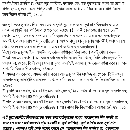
‘অর্থাৎ ইবন মাসউদ রা. থেকে সুরা ফাতিহা, ফালাক এবং নাছ কুরআনের অংশ নয় মর্মে যা
বর্ণিত হয়েছে তার কোন ভিত্তি নেই। ইনায়া আল কাযি ওয়া কিফায়া আর রাজি ‘আলা
তাফসিরুল বাইযাওয়ি, ১/২৯
এছাড়া সকল মুতাওয়াতির কেরাতের মধ্যেই সুরা ফালাক ও সুরা নাস বিদ্যমান রয়েছে।
(এবং অবশ্যই সুরা ফাতিহাও সেগুলোতে রয়েছে।)। এই কেরাতগুলোর মাঝে চারটি
কেরাত এমন, যেগুলোর সনদ তথা বর্ণনাক্রম ইবনে মাসউদ রা. হয়ে রাসূল সাল্লাল্লাহু
আলাইহি ওয়াসাল্লাম পর্যন্ত পৌঁছেছে। অর্থাৎ রাসূল সাল্লাল্লাহু আলাইহি ওয়াসাল্লাম
থেকে শুনেছেন ইবনে মাসউদ রা.। তার থেকে শুনেছেন অন্যান্যরা।
নিম্নে আবদুল্লাজ ইবন মাসউদ রা. থেকে বর্ণণাকৃত কিরাতগুলো একটু খেয়াল করুন।
* আসেম এর কেরাত। এ কেরাত আসেম বর্ণনা করেন যির থেকে, তিনি আবদুল্লাহ বিন
মাসউদ রা. থেকে, তিনি রাসূল সাল্লাল্লাহু আলাইহি ওয়াসাল্লাম থেকে বর্ণনা করেন। আন
নাশর ফি কিরাআতিল আশর, ১/১৫৫
* হামজা এর কেরাত, হামজা বর্ণনা করেন আবদুল্লাহ বিন মাসউদ রা. থেকে, তিনি রাসূল
সাল্লাল্লাহু আলাইহি ওয়াসাল্লাম থেকে বর্ণনা করেন। আন নাশর ফি কিরাআতিল আশর:
১/১৬৫
* কুসাই এর কেরাত, এর বর্ণণাক্রমও আবদুল্লাহ বিন মাসউদ রা. থেকে রাসূল সাল্লাল্লাহু
আলাইহি ওয়াসাল্লাম পর্যন্ত পৌঁছেছে।
* খালাফ এর কেরাত, এর বর্ণণাক্রমও আবদুল্লাহ বিন মাসউদ রা. থেকে রাসূল সাল্লাল্লাহু
আলাইহি ওয়াসাল্লাম পর্যন্ত পৌঁছেছে। আন নাশর ফি কিরাআতিল আশর: ১/১৭২, ১৮৫
এ
ই মুতাওয়াতির কিরাতগুলোর সনদ তথা বর্ণাক্রমের মধ্যে আবদুল্লাহ বিন মাসউ রা.
রয়েছেন এবং কেরাতগুলোর প্রত্যেকটিতে সূরা ফাতিহা, সূরা ফালাক এবং সূরা নাস
রয়েছে। এরপরও যদি কেউ সন্দেহ করেন যে, আবদুল্লাহ বিন মাসউদ রা. এগুলোকে