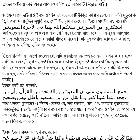
তাদের আটকায় কে? এবার আপনাদের বিপরিত আরেকটি চিত্র দেখাই।
জয়িফ সনদে দাইলামি ইবনে মাসউদ রা. এর একটি উক্তি বর্ণনা করেছেন। আলি মুত্তাকি
হিন্দি এবং জালালুদ্দিন সুয়ূতি রহ. সেটি উল্লেখ করেছেন। ইবনে মাসউদ রহ. বলেনÑ
استكثروا من السورتين يبلغكم الله بهما في الآخرة المعوذتين
অর্থাৎ তোমরা সূরা ফালাক এবং নাস বেশি করে তেলাওয়াত করো। এর দ্বারা আল্লাহ
তায়ালা আখেরাতে তোমাদের মর্যাদা বাড়িয়ে দিবেন। কানযুল উম্মাল, হাদিস নং ২৭৪৩;
জামিউল আহাদিস, হাদিস নং ৩৩২৮,
ইবনে মাসউদ রা. আগে বললেন যে, এটি কুরআনের অন্তর্ভূক্ত নয়। এখন আবার বলেন
বেশি করে এ দুটি সূরা পড়তে! কি চমৎকার ডাবল স্ট্যান্ডার্ড! বাস্তবতা কিন্তু এমন না।
উম্মাহর গবেষক আলেমকগণ বলেছেন যে, ইবনে মাসউদের যে বর্ণনা তাবারানি উল্লেখ
করেছেন, সেটি বাতিল। বিশুদ্ধ নয়। মাত্র কয়েকজনের বক্তব্য আমি এখানে উল্লেখ
করছি।
ইমাম নববি রহ. বলেনÑ
أجمع المسلمون على أن المعوذتين والفاتحة من القرآن وأن من
جحد منها شيئا كفر وما نقل عن ابن مسعود باطل ليس بصحيح.
অর্থাৎ সকল মুসলমান এ বিষয়ে একমত যে, সূরা ফালাক, নাস এবং ফাতেহা কুরআনের
অন্তর্ভূক্ত। কেউ অস্বীকার করলে কাফের হয়ে যাবে। আর ইবনে মাসউদ রা. থেকে যে
কথা বর্ণিত হয়েছে, সেটি বাতিল। সহিহ নয়। আল মাজমু শারহুল মুহাজ্জাব, ৩/৩৯৬,
দারুল ফিকর, বায়রুত।
ইমাম ইবনে হাজম জাহিরি রহ. বলেন:
هَذَا كَذِبٌ عَلَى ابْنِ مَسْعُودٍ مَوْضُوعٌ وَإِنَّمَا صَحَّ عَنْهُ قِرَاءَةُ عَاصِمٍ عَنْ