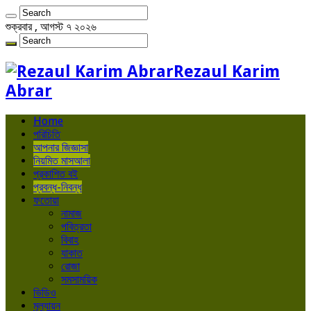
শুক্রবার , আগস্ট ৭ ২০২৬
Rezaul Karim
Abrar
Home
পরিচিতি
আপনার জিজ্ঞাসা
নিয়মিত মাসআলা
প্রকাশিত বই
প্রবন্ধ-নিবন্ধ
ফতোয়া
নামাজ
পবিত্রতা
বিবাহ
যাকাত
রোজা
সমসাময়িক
ভিডিও
মূল্যায়ন