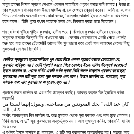
মানুষ তাদের শিক্ষক স্বরুপ সেখানে একজন সাহাবিকে প্রেরণ করার দাবি জানায়। উমর রা.
তার প্রয়োজন থাকার পরও ইবনে মাসউদ রা. কে সেখানে প্রেরণ করেন। আলি রা. ক‚ফায়
গিয়ে সেখানকার অবস্থা দেখে দোয়া করেন, ‘আল্লাহ তায়ালা ইবনে মাসউদ রা. এর উপর
রহম করুন। তিনি পুরো ক‚ফা শহরকে ইলম এবং হিকমাহ দ্বারা ভরে দিয়েছেন।
প্রাচ্যবিদরা খুটিয়ে খুটিয়ে কুরআন, হাদীস পড়ে। কীভাবে কুরআন হাদীসের মোড়কে
মানুষকে ইসলাম বিদ্বেষি বিষ খাওয়ানো যায়। কোথায় কোনোভাবে একটি পেয়ে গেলেই
শুরু হয়ে যায় তাদের চেঁচামেচি! তাদের বিষ খুব ভালো করে চেটে খান আমাদের দেশের কিছু
মুক্তমনা মুসলিম বিদ্বেষি।
ডেভিড স্যামুয়েল ম্যারগোলিয়থ খুব জোর দিয়ে একথা প্রমাণ করতে চেয়েছেন যে,
কুরআন অবিকৃত নয়। সেটা প্রমাণ করতে গিয়ে যেভাবে ইচ্ছে দলিল উল্লেখ করেছেন!
ইবনে মাসউদ রা. থেকে বর্ণিত একটি বর্ণনা দ্বারা তিনি উলঙ্গ উল্লাস প্রকাশ করেছেন!
কুরআনের শেষ দুটি সূরা হলো সূরা ফালাক এবং নাস। ইবনে মাসউদ রা. বলেছেন, সূরা
ফালাক এবং নাস কুরআনের অন্তরভ‚ক্ত নয়।
প্রথমে ইবনে মাসউদ রা. এর বর্ণনা উল্লেখ করছি। আবদুর রহমান বিন ইয়াজিদ বর্ণনা
করেনÑ
كان عبد الله، ” يحك المعوذتين من مصاحفه، ويقول: إنهما ليستا من
كتاب الله
অর্থাৎ আবদুল্লাহ বিন মাসউদ রা. তার মুসহাফ থেকে সূরা ফালাক এবং নাস মুছে ফেলেন।
তিনি বলেন, এ দুটি সূরা কুরআনের অন্তর্ভূক্ত নয়। আল মুজামুল কাবির, তাবারানি, হাদিস
নং ৯১৫০
এ বর্ণনায় ইবনে মাসউদ রা. বলেছেন, এ দুটি সূরা কুরআনের অন্তর্ভূক্ত নয়। সুতরাং আর