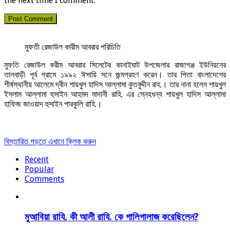
the next time I comment.
মুফতী রেজাউল কারীম আবরার পরিচিতি
মুফতি রেজাউল করীম আবরার সিলেটের কানাইঘাট উপজেলার রাজাগঞ্জ ইউনিয়নের
তালবাড়ী পূর্ব গ্রামে ১৯৯২ ঈসায়ি সনে জন্মগ্রহণ করেন। তার পিতা বাংলাদেশের
শীর্ষস্থানীয় আলেমে দ্বীন শায়খুল হাদিস আল্লামা কুতবুদ্দীন রাহ.। তার নানা হলেন শায়খুল
ইসলাম আল্লামা হুসাইন আহমদ মাদানী রাহি. এর স্নেহধন্য শায়খুল হাদিস আল্লামা
হাফিজ জাওয়াদ হুসাইন পারকুলি রাহি.।
বিস্তারিত পড়তে এখানে ক্লিক করুন
Recent
Popular
Comments
মুআবিয়া রাযি. কী আলী রাযি. কে গালিগালাজ করেছিলেন?