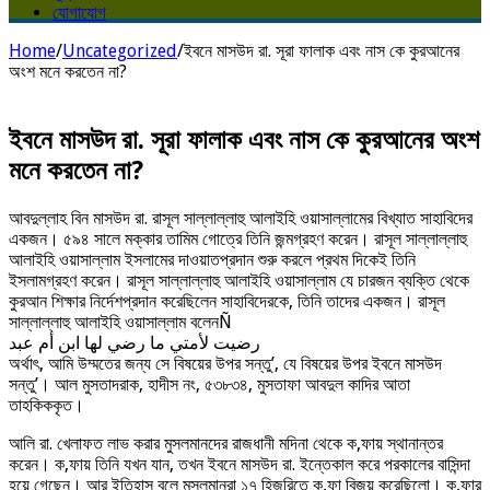
যোগাযোগ
Home
/
Uncategorized
/
ইবনে মাসউদ রা. সূরা ফালাক এবং নাস কে কুরআনের
অংশ মনে করতেন না?
ইবনে মাসউদ রা. সূরা ফালাক এবং নাস কে কুরআনের অংশ
মনে করতেন না?
আবদুল্লাহ বিন মাসউদ রা. রাসূল সাল্লাল্লাহু আলাইহি ওয়াসাল্লামের বিখ্যাত সাহাবিদের
একজন। ৫৯৪ সালে মক্কার তামিম গোত্রে তিনি জন্মগ্রহণ করেন। রাসূল সাল্লাল্লাহু
আলাইহি ওয়াসাল্লাম ইসলামের দাওয়াতপ্রদান শুরু করলে প্রথম দিকেই তিনি
ইসলামগ্রহণ করেন। রাসূল সাল্লাল্লাহু আলাইহি ওয়াসাল্লাম যে চারজন ব্যক্তি থেকে
কুরআন শিক্ষার নির্দেশপ্রদান করেছিলেন সাহাবিদেরকে, তিনি তাদের একজন। রাসূল
সাল্লাল্লাহু আলাইহি ওয়াসাল্লাম বলেনÑ
رضيت لأمتي ما رضي لها ابن أم عبد
অর্থাৎ, আমি উম্মতের জন্য সে বিষয়ের উপর সন্তু’, যে বিষয়ের উপর ইবনে মাসউদ
সন্তু’। আল মুসতাদরাক, হাদীস নং, ৫৩৮৩৪, মুসতাফা আবদুল কাদির আতা
তাহকিককৃত।
আলি রা. খেলাফত লাভ করার মুসলমানদের রাজধানী মদিনা থেকে ক‚ফায় স্থানান্তর
করেন। ক‚ফায় তিনি যখন যান, তখন ইবনে মাসউদ রা. ইন্তেকাল করে পরকালের বাসিন্দা
হয়ে গেছেন। আর ইতিহাস বলে মুসলমানরা ১৭ হিজরিতে ক‚ফা বিজয় করেছিলো। ক‚ফার