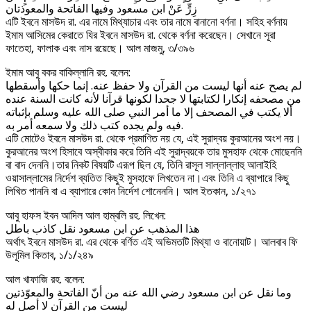
زِرٍّ عَنْ ابن مسعود وفيها الفاتحة والمعوذتان
এটি ইবনে মাসউদ রা. এর নামে মিথ্যাচার এবং তার নামে বানানো বর্ণনা। সহিহ বর্ণনায়
ইমাম আসিমের কেরাতে যির ইবনে মাসউদ রা. থেকে বর্ণনা করেছেন। সেখানে সূরা
ফাতেহা, ফালাক এবং নাস রয়েছে। আল মাজমু, ৩/৩৯৬
ইমাম আবু বকর বাকিল্লানি রহ. বলেন:
لم يصح عنه أنها ليست من القرآن ولا حفظ عنه. إنما حكها وأسقطها
من مصحفه إنكارا لكتابتها لا جحدا لكونها قرآنا لأنه كانت السنة عنده
ألا يكتب في المصحف إلا ما أمر النبي صلى الله عليه وسلم بإثباته
فيه ولم يجده كتب ذلك ولا سمعه أمر به.
এটি মোটেও ইবনে মাসউদ রা. থেকে প্রমাণিত নয় যে, এই সুরাদ্বয় কুরআনের অংশ নয়।
কুরআনের অংশ হিসাবে অস্বীকার করে তিনি এই সুরাদ্বয়কে তার মুসহাফ থেকে মোছেননি
বা বাদ দেননি।তার নিকট বিষয়টি এরূপ ছিল যে, তিনি রাসূল সাল্লাল্লাহু আলাইহি
ওয়াসাল্লামের নির্দেশ ব্যতিত কিছুই মুসহাফে লিখতেন না।এবং তিনি এ ব্যাপারে কিছু
লিখিত পাননি বা এ ব্যাপারে কোন নির্দেশ শোনেননি। আল ইতকান, ১/২৭১
আবু হাফস ইবন আদিল আল হাম্বলি রহ. লিখেন:
هذا المذهب عن ابن مسعود نقل كاذب باطل
অর্থাৎ ইবনে মাসউদ রা. এর থেকে বর্ণিত এই অভিমতটি মিথ্যা ও বানোয়াট। আলবাব ফি
উলূমিল কিতাব, ১/১/২৪৯
আল খাফাজি রহ. বলেন:
وما نقل عن ابن مسعود رضي الله عنه من أنّ الفاتحة والمعوّذتين
ليست من القرآن لا أصل له