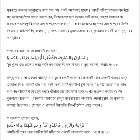
সুন্নাহর গুরুত্ব অনুধাবনের জন্য মনে হয় একটি উদাহরণই যথেষ্ট। আপনি যদি সুন্নাহকে বাদ দিয়ে
শুধু কুরআনের উপর আমল করতে চান, নিজেকে ‘আহলে কুরআন’ দাবি করেন, তাহলে ঈমানের পর
সবচেয়ে গুরুত্বপূর্ণ ইবাদত নামাজ পড়তে পারবেন না। কারণ কুরআনে শুধুমাত্র নামাজ পড়ার নির্দেশ
দিয়েছে। বাকি সবকিছু রয়েছে সুন্নাহতে। এজন্য মুসলামনদের কাছে কুরআনের পরেই হলো সুন্নাহর
অবস্থান।
* আরেক আয়াতে তায়ালার দীপ্ত ঘোষনা,
وَالسَّارِقُ وَالسَّارِقَةُ فَاقْطَعُوا أَيْدِيَهُمَا جَزَاءً بِمَا كَسَبَا
‘চুর পুরুষ এবং মহিলার হস্ত কর্তন কর কৃতকর্মের ফল হিসাবে। সুরা মায়েদা, আয়াত নং ৩৮
কিন্তু কথা হলো একজন সামান্য ঘাস চুরি করলো? অথবা কারো পকেট থেকে চকলেট খাওয়ার জন্য
একটাকা নিয়ে গেলো? তার হাত কেটে ফেলা হবে? কত টাকা চুরি করলে হাত কাটা হবে? হাত কোন
জায়গায় কাটবে? বারবার চুরি করলে কীভাবে তার হাত কাটা হবে? এ প্রশ্নগুলোর উত্তর আপনি
কুরআনে পাবেন না। অবশ্যই আপনাকে রাসূল সাল্লাল্লাহু আলাইহি ওয়াসাল্লাম এর সুন্নাহর
আশ্রয় নিতে হবে। সেখানে এ সম্পর্কে বিস্তারিত দিক-নির্দেশনা পেয়ে যাবেন।
* আল্লাহ তায়ালা বলেন,
الزَّانِيَةُ وَالزَّانِي فَاجْلِدُوا كُلَّ وَاحِدٍ مِّنْهُمَا مِائَةَ جَلْدَةٍ ۖ
‘ব্যাভিচারি পুরুষ এবং ব্যাভিচারিণী মহিলাকে একশটি বেত্রাঘাত করো।’-সূরা নুর: ২।