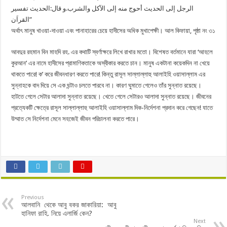
الرجل إلى الحديث أحوج منه إلى الآكل والشرب.و قال:الحديث تفسير
القراَن”
অর্থাৎ মানুষ খাওয়া-দাওয়া এবং পানাহারের চেয়ে হাদীসের অধিক মুখাপেক্ষী। আল কিফায়া, পৃষ্ঠা নং ৩১
আবদুর রহমান বিন মাহদি রহ. এর কথাটি স্বর্ণাক্ষরে লিখে রাখার মতো। বিশেষত বর্তমানে যারা ‘আহলে
কুরআন’ এর নামে হাদীসের প্রামাণিকতাকে অস্বীকার করতে চান। মানুষ একটানা কয়েকদিন না খেয়ে
থাকতে পারে! ক’ করে জীবনধারণ করতে পারে! কিন্তু রাসূল সাল্লাল্লাহু আলাইহি ওয়াসাল্লাম এর
সুন্নাহকে বাদ দিয়ে সে এক ঘন্টাও চলতে পারবে না। কারণ ঘুমাতে গেলেও তাঁর সুন্নাত রয়েছে।
হাটতে গেলে সেটার আলাদা সুন্নাত রয়েছে। খেতে গেলে সেটারও আলাদা সুন্নাত রয়েছে। জীবনের
প্রত্যেকটি ক্ষেত্রে রাসূল সাল্লাল্লাহু আলাইহি ওয়াসাল্লাম দিক-নির্দেশনা প্রদান করে গেছেন! যাতে
উম্মাত সে নির্দেশনা মেনে সহজেই জীবন পরিচালনা করতে পারে।
Previous
আলবানি থেকে আবু বকর জাকারিয়া: আবু
হানিফা রাহি. নিয়ে এলার্জি কেন?
Next