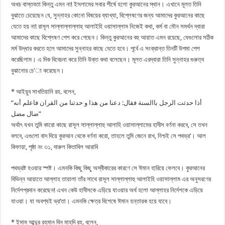
অথচ বাস্তবতা কিন্তু এমন না! ইসলামের সবার শীর্ষে হলো কুরআনের স্থান। এখানে মূলত তিনি
বুঝাতে চেয়েছেন যে, সুন্নাহর কোনো বিষয়ের ব্যাখ্যা, বিশ্লেষণের জন্য আমাদের কুরআনের কাছে
যেতে হয় না! রাসূল সাল্লাল্লাল্লাহু আলাইহি ওয়াসাল্লাম নিজেই কথা, কর্ম বা মৌন সমর্থন দ্বারা
আমাদের কাছে বিশ্লেষণ পেশ করে গেছেন। কিন্তু কুরআনের বহু আয়াত এমন রয়েছে, যেগুলোর সঠিক
মর্ম উদ্ধার করতে হলে আমাদের সুন্নাহর কাছে যেতে হবে। পূর্বে এ সংক্রান্ত তিনটি উপমা পেশ
করেছিলাম। এ দিক বিবেচনা করে তিনি উক্ত কথা বলেছেন। মূলত এরদ্বারা তিনি সুন্নাহর গুরুত্ব
বুঝানোর চে’া করেছেন।
* আইয়ুব সাখতিয়ানি রহ. বলেন,
“أذا حدثت الرجل باالسنة فقال: دعنا من هذا و حدثنا من القران فاعلم أنه
ضال مضل”
অর্থাৎ যখন তুমি কারো কাছে রাসূল সাল্লাল্লাহু আলাহি ওয়াসাল্লামের হাদীস বর্ণনা করবে, সে তখন
বলবে, এগুলো বাদ দিয়ে কুরআন থেকে বর্ণনা করো, তাহলে তুমি জেনে রাখ, নিশ্চই সে পথভ্র’। আল
কিফায়া, পৃষ্ঠা নং ৩১, দারুল কিতাবিল আরাবি
পথভ্রষ্ট হওয়ার স্পষ্ট। এমনকি কিছু কিছু অস্বীকারের কারণে সে ঈমান হারিয়ে ফেলবে। কুরআনের
বিভিন্ন আয়াতে আল্লাহ তায়ালা তাঁর সাথে রাসূল সাল্লাল্লাহু আলাইহি ওয়াসাল্লাম এর অনুসরণের
নির্দেশপ্রদান করেছেন! এখন কেউ হাদীসকে এড়িয়ে যাওয়ার অর্থ হলো আল্লাহর নির্দেশকে এড়িয়ে
যাওয়া। যা অবশ্যই ভ্র’তা। এমনকি ক্ষেত্র বিশেষে ঈমান হন্তারক হয়ে যাবে।
* ইমাম আব্দুর রহমান বিন মাহদি রহ. বলেন,