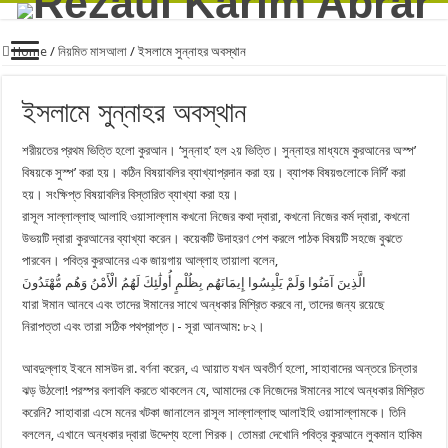
Home
/
নিয়মিত মাসআলা
/
ইসলামে সুন্নাহর অবস্থান
ইসলামে সুন্নাহর অবস্থান
শরীয়তের প্রথম ভিত্তি হলো কুরআন। ‘সুন্নাহ’ হল ২য় ভিত্তি। সুন্নাহর মাধ্যমে কুরআনের অস্প’
বিষয়কে সুস্প’ করা হয়। কঠিন বিষয়াবলির ব্যাখ্যাপ্রদান করা হয়। ব্যাপক বিষয়গুলোকে নির্দি’ করা
হয়। সংক্ষিপ্ত বিষয়াবলির বিস্তারিত ব্যাখ্যা করা হয়।
রাসূল সাল্লাল্লাহু আলাহি ওয়াসাল্লাম কখনো নিজের কথা দ্বারা, কখনো নিজের কর্ম দ্বারা, কখনো
উভয়টি দ্বারা কুরআনের ব্যাখ্যা করেন। কয়েকটি উদাহরণ পেশ করলে পাঠক বিষয়টি সহজে বুঝতে
পারবেন। পবিত্র কুরআনের এক জায়গায় আল্লাহ তায়ালা বলেন,
الَّذِينَ آمَنُوا وَلَمْ يَلْبِسُوا إِيمَانَهُم بِظُلْمٍ أُولَٰئِكَ لَهُمُ الْأَمْنُ وَهُم مُّهْتَدُونَ
যারা ঈমান আনবে এবং তাদের ঈমানের সাথে অন্ধকার মিশ্রিত করবে না, তাদের জন্য রয়েছে
নিরাপত্তা এবং তারা সঠিক পথপ্রাপ্ত।- সূরা আনআম: ৮২।
আবদুল্লাহ ইবনে মাসউদ রা. বর্ণনা করেন, এ আয়াত যখন অবতীর্ণ হলো, সাহাবাদের অন্তরে চিন্তার
ঝড় উঠলো! পরস্পর বলাবলি করতে থাকলেন যে, আমাদের কে নিজেদের ঈমানের সাথে অন্ধকার মিশ্রিত
করেনি? সাহাবারা এসে মনের খটকা জানালেন রাসূল সাল্লাল্লাহু আলাইহি ওয়াসাল্লামকে। তিনি
বললেন, এখানে অন্ধকার দ্বারা উদ্দেশ্য হলো শিরক। তোমরা দেখোনি পবিত্র কুরআনে লুকমান হাকিম