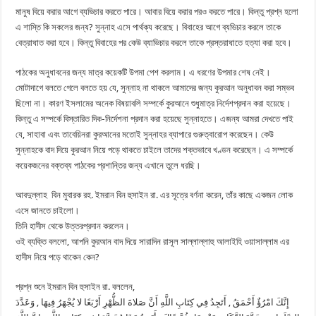
মানুষ বিয়ে করার আগে ব্যভিচার করতে পারে। আবার বিয়ে করার পরও করতে পারে। কিন্তু প্রশ্ন হলো
এ শাস্তি কি সকলের জন্য? সুন্নাহ এসে পার্থক্য করেছে। বিবাহের আগে ব্যভিচার করলে তাকে
বেত্রাঘাত করা হবে। কিন্তু বিবাহের পর কেউ ব্যাভিচার করলে তাকে প্রস্তরাঘাতে হত্যা করা হবে।
পাঠকের অনুধাবনের জন্য মাত্র কয়েকটি উপমা পেশ করলাম। এ ধরণের উপমার শেষ নেই।
মোটাদাগে বলতে গেলে বলতে হয় যে, সুন্নাহ না থাকলে আমাদের জন্য কুরআন অনুধাবন করা সম্ভব
ছিলো না। কারণ ইসলামের অনেক বিষয়াবলি সম্পর্কে কুরআনে শুধুমাত্র নির্দেশপ্রদান করা হয়েছে।
কিন্তু এ সম্পর্কে বিস্তারিত দিক-নির্দেশনা প্রদান করা হয়েছে সুন্নাহতে। এজন্য আমরা দেখতে পাই
যে, সাহাবা এবং তাবেয়িনরা কুরআনের মতোই সুন্নাহর ব্যাপারে গুরুত্বারোপ করেছেন। কেউ
সুন্নাহকে বাদ দিয়ে কুরআন নিয়ে পড়ে থাকতে চাইলে তাদের শক্তভাবে খণ্ডন করেছেন। এ সম্পর্কে
কয়েকজনের বক্তব্য পাঠকের প্রশান্তির জন্য এখানে তুলে ধরছি।
আবদুল্লাহ বিন মুবারক রহ. ইমরান বিন হুসাইন রা. এর সূত্রে বর্ণনা করেন, তাঁর কাছে একজন লোক
এসে জানতে চাইলো।
তিনি হাদীস থেকে উত্তরপ্রদান করলেন।
ওই ব্যক্তি বললো, আপনি কুরআন বাদ দিয়ে সারাদিন রাসূল সাল্লাল্লাহু আলাইহি ওয়াসাল্লাম এর
হাদীস নিয়ে পড়ে থাকেন কেন?
প্রশ্ন শুনে ইমরান বিন হুসাইন রা. বললেন,
إِنَّكَ امْرُؤٌ أَحْمَقُ , أَتَجِدُ فِي كِتَابِ اللَّهِ أَنَّ صَلاةَ الظُّهْرِ أَرْبَعًا لا يُجْهَرُ فِيهَا , وَعَدَّدَ