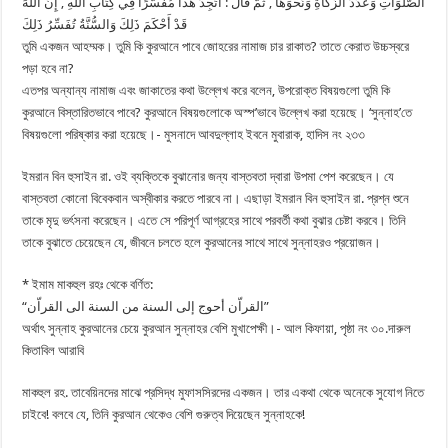
الصَّلَوَاتِ وَعَدَّدَ الزَّكَاةِ وَنَحْوَهَا , ثُمَّ قَالَ : أَتَجِدُ هَذَا مُفَسَّرًا فِي كِتَابِ اللَّهِ , إِنَّ اللَّهَ
قَدْ أَحْكَمَ ذَلِكَ وَالسُّنَّةُ تُفَسِّرُ ذَلِكَ
তুমি একজন আহম্মক। তুমি কি কুরআনে পাবে জোহরের নামাজ চার রাকাত? তাতে কেরাত উচ্চস্বরে
পড়া হবে না?
এতপর অন্যান্য নামাজ এবং জাকাতের কথা উল্লেখ করে বলেন, উপরোক্ত বিষয়গুলো তুমি কি
কুরআনে বিস্তারিতভাবে পাবে? কুরআনে বিষয়গুলোকে অস্প’ভাবে উল্লেখ করা হয়েছে। ‘সুন্নাহ’তে
বিষয়গুলো পরিষ্কার করা হয়েছে।- মুসনাদে আবদুল্লাহ ইবনে মুবারাক, হাদিস নং ২৩৩
ইমরান বিন হুসাইন রা. ওই ব্যক্তিকে বুঝানোর জন্য বাস্তবতা দ্বারা উপমা পেশ করেছেন। যে
বাস্তবতা কোনো বিবেকবান অস্বীকার করতে পারবে না। এছাড়া ইমরান বিন হুসাইন রা. প্রশ্ন শুনে
তাকে মৃদু ভর্ৎসনা করেছেন। এতে সে পরিপূর্ণ আগ্রহের সাথে পরবর্তী কথা বুঝার চেষ্টা করবে। তিনি
তাকে বুঝাতে চেয়েছেন যে, জীবনে চলতে হলে কুরআনের সাথে সাথে সুন্নাহরও প্রয়োজন।
* ইমাম মাকহুল রহঃ থেকে বর্ণিত:
“القراّن أحوج إلى السنة من السنة الى القراّن”
অর্থাৎ সুন্নাহ কুরআনের চেয়ে কুরআন সুন্নাহর বেশি মুখাপেক্ষী।- আল কিফায়া, পৃষ্ঠা নং ৩০.দারুল
কিতাবিল আরাবি
মাকহুল রহ. তাবেয়িনদের মাঝে প্রসিদ্ধ মুফাসসিরদের একজন। তার একথা থেকে অনেকে সুযোগ নিতে
চাইবে! বলবে যে, তিনি কুরআন থেকেও বেশি গুরুত্ব দিয়েছেন সুন্নাহকে!