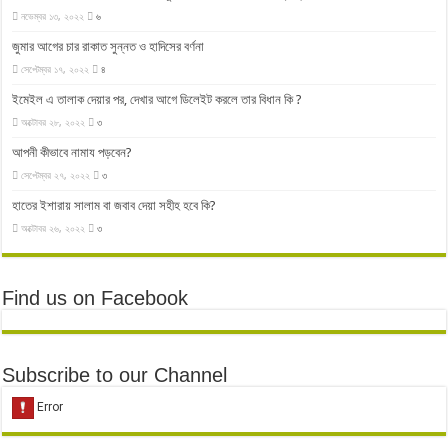
নভেম্বর ১৩, ২০২২
৬
জুমার আগের চার রাকাত সুন্নত ও হাদিসের বর্ণনা
সেপ্টেম্বর ১৭, ২০২২
৪
ইমেইল এ তালাক দেয়ার পর, দেখার আগে ডিলেইট করলে তার বিধান কি ?
অক্টোবর ২৮, ২০২২
৩
আপনী কীভাবে নামায পড়বেন?
সেপ্টেম্বর ২৭, ২০২২
৩
হাতের ইশারায় সালাম বা জবাব দেয়া সহীহ হবে কি?
অক্টোবর ২৬, ২০২২
৩
Find us on Facebook
Subscribe to our Channel