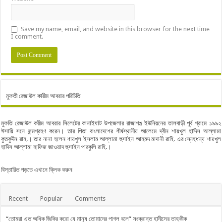
Save my name, email, and website in this browser for the next time
I comment.
মুফতী রেজাউল কারীম আবরার পরিচিতি
মুফতি রেজাউল করীম আবরার সিলেটের কানাইঘাট উপজেলার রাজাগঞ্জ ইউনিয়নের তালবাড়ী পূর্ব গ্রামে ১৯৯২
ঈসায়ি সনে জন্মগ্রহণ করেন। তার পিতা বাংলাদেশের শীর্ষস্থানীয় আলেমে দ্বীন শায়খুল হাদিস আল্লামা
কুতবুদ্দীন রাহ.। তার নানা হলেন শায়খুল ইসলাম আল্লামা হুসাইন আহমদ মাদানী রাহি. এর স্নেহধন্য শায়খুল
হাদিস আল্লামা হাফিজ জাওয়াদ হুসাইন পারকুলি রাহি.।
বিস্তারিত পড়তে এখানে ক্লিক করুন
Recent
Popular
Comments
“তোমরা এত অধিক জিকির করো যে মানুষ তোমাদের পাগল বলে” সংক্রান্ত হাদীসের তাহকীক