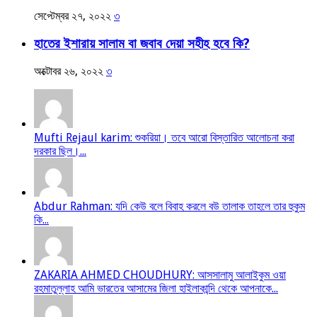
সেপ্টেম্বর ২৭, ২০২২
৩
হাতের ইশারায় সালাম বা জবাব দেয়া সহীহ হবে কি?
অক্টোবর ২৬, ২০২২
৩
Mufti Rejaul karim: শুকরিয়া। তবে আরো বিস্তারিত আলোচনা করা
দরকার ছিল।...
Abdur Rahman: যদি কেউ বলে বিবাহ করলে বউ তালাক তাহলে তার হুকুম
কি...
ZAKARIA AHMED CHOUDHURY: আসসালামু আলাইকুম ওয়া
রহমাতুল্লাহ আমি ভারতের আসামের জিলা হাইলাকান্দি থেকে আপনাকে...