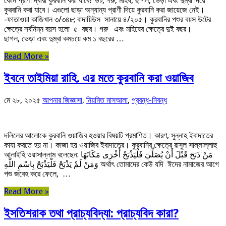
কোন প্রাণী দ্বারা কুরবানি করা যাবে? উট, গরু, মহিষ, ছাগল, ভেড়া এবং দুম্বা দিয়ে
কুরবানি করা যাবে। এগুলো ছাড়া অন্যান্য প্রাণী দিয়ে কুরবানি করা জায়েজে নেই।
-ফাতাওয়া কাজিখান ৩/৩৪৮; বাদায়িউস সানায়ে ৪/২০৫। কুরবানির পশুর বয়স উটের
ক্ষেত্রে সর্বনিম্ন বয়স হলো ৫ বছর। গরু এবং মহিষের ক্ষেত্রে দুই বছর।
ছাগল, ভেড়া এবং দুম্বা কমচয়ে কম ১ বছরের …
Read More »
ইবনে তাইমিয়া রাহি. এর মতে কুরবানি করা ওয়াজিব
মে ২৮, ২০২৫
আপনার জিজ্ঞাসা
,
নিয়মিত মাসআলা
,
প্রবন্ধ-নিবন্ধ
দলিলের আলোকে কুরবানি ওয়াজিব হওয়ার বিষয়টি প্রমাণিত। কারণ, সুন্নাহ ইবাদাতের
কাযা করতে হয় না। কাজা হয় ওয়াজিব ইবাদাতের। কুরবানির ক্ষেত্রে রাসুল সাল্লাল্লাহু
আলাইহি ওয়াসাল্লাম বলেছেন: مَنْ ذَبَحَ قَبْلَ أَنْ يُصَلِّيَ فَلْيَذْبَحْ أُخْرَى مَكَانَهَا
وَمَنْ لَمْ يَذْبَحْ فَلْيَذْبَحْ بِاسْمِ اللَّهِ অর্থাৎ তোমাদের কেউ যদি ঈদের নামাজের আগে
পশু জবেহ করে ফেলে, …
Read More »
ইসতিশরাক তথা প্রাচ্যবিদ্যা: প্রাচ্যবিদ কারা?