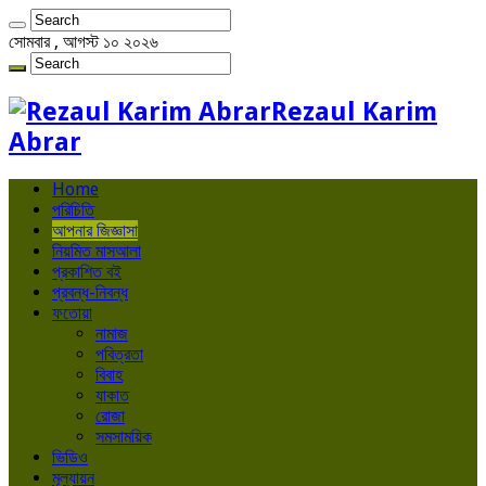
সোমবার , আগস্ট ১০ ২০২৬
Rezaul Karim
Abrar
Home
পরিচিতি
আপনার জিজ্ঞাসা
নিয়মিত মাসআলা
প্রকাশিত বই
প্রবন্ধ-নিবন্ধ
ফতোয়া
নামাজ
পবিত্রতা
বিবাহ
যাকাত
রোজা
সমসাময়িক
ভিডিও
মূল্যায়ন