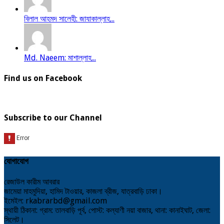
বিলাল আহমদ সালেহী: জাযাকাল্লাহ...
Md. Naeem: মাশাল্লাহ...
Find us on Facebook
Subscribe to our Channel
যোগাযোগ
রেজাউল কারীম আবরার
জামেয়া মাহমুদিয়া, হামিদ টাওয়ার, কাজলা ব্রীজ, যাত্রবাড়ি ঢাকা।
ইমেইল: rkabrarbd@gmail.com
স্থায়ী ঠিকানা: গ্রাম: তালবাড়ি পূর্ব, পোস্ট: কল্যাণী নয়া বাজার, থানা: কানাইঘাট, জেলা:
সিলেট।