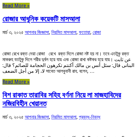
Read More »
রোজার আধুনিক কয়েকটি মাসআলা
মার্চ ৩, ২০২৫
আপনার জিজ্ঞাসা
,
নিয়মিত মাসআলা
,
ফতোয়া
,
রোজা
রোজা রেখে রক্ত দেয়া রোজা রেখে রক্ত দিলে রোজা নষ্ট হয় না। তবে এতটুকু রক্ত
মাকরুহ যতটুকু দিলে শরীর দুর্বল হয়ে যায় এবং রোজা রাখা কষ্টকর হয়ে যায়। عن ثابت
البنانى قال: سئل أنس بن مالك أكنتم تكرهون الحجامة للصائم؟ قال:
لا، إلا من أجل الضعف সাবেত আলবুনানী রাহ. বলেন, …
Read More »
বিশ রাকাত তারাবির সহিহ বর্ণনা নিয়ে লা মাজহাবিদের
নজিরবিহীন খেয়ানত
মার্চ ৩, ২০২৫
আপনার জিজ্ঞাসা
,
নিয়মিত মাসআলা
,
প্রবন্ধ-নিবন্ধ