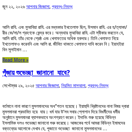
জুন ২২, ২০২৬
আপনার জিজ্ঞাসা
,
প্রবন্ধ-নিবন্ধ
আলি রাযি. এবং মুআবিয়া রাযি. এর মধ্যকার ইখতেলাফ ছিল, উসমান রাযি. এর হ/ত্যাকা/
রীর কে/সা/স গ্রহণকে কেন্দ্র করে। অন্যথায় মুআবিয়া রাযি. এটা স্বীকার করতেন যে,
আলি রাযি. তাঁর থেকে শ্রেষ্ঠ এবং খেলাফতের অধিক হকদার। তিনি খেলাফত নিয়ে
ইখতেলাফও করেননি এবং আলি রা. জীবিত থাকতে খেলাফত দাবি করেন নি। ইয়াহইয়া
বিন সুলাইমান …
Read More »
পূঁজায় শুভেচ্ছা জানানো যাবে?
সেপ্টেম্বর ২৯, ২০২৫
আপনার জিজ্ঞাসা
,
নিয়মিত মাসআলা
,
প্রবন্ধ-নিবন্ধ
বর্তমানে নানা কারণে মুসলমানদের অধ”পতন হয়েছে। ইয়াহুদি খ্রিষ্টানদের নানা বিষয় দ্বারা
মুসলমানরা প্রভাবিত হয়ে যায়। ধর্ম যার উ’সব সবার শ্লোগান দিয়ে বিধর্মীদের ধর্মীয়
অনুষ্ঠানে মুসলমানরা ব্যাপকভাবে অংশগ্রহণ করেন। ইদানিং শুরু হয়েছে বিভিন্ন
ইসলামিক দলও শুভেচ্ছা জানানো শুরু করেছে। আজকের পর্বে আমরা বিভিন্ন ইমামদের
বক্তব্যের আলোকে দেখাব যে, পূজাতে শুভেচ্ছা জানানো মুসলমানদের …