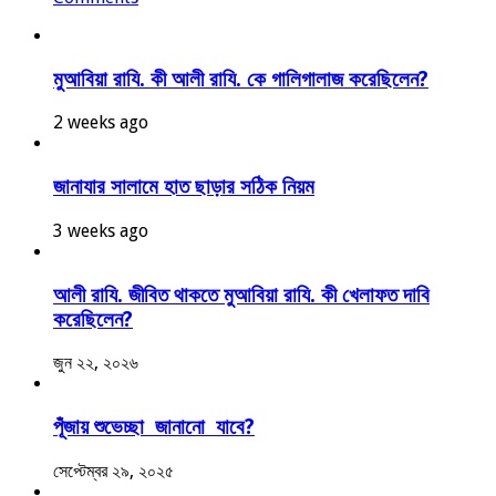
মুআবিয়া রাযি. কী আলী রাযি. কে গালিগালাজ করেছিলেন?
2 weeks ago
জানাযার সালামে হাত ছাড়ার সঠিক নিয়ম
3 weeks ago
আলী রাযি. জীবিত থাকতে মুআবিয়া রাযি. কী খেলাফত দাবি
করেছিলেন?
জুন ২২, ২০২৬
পূঁজায় শুভেচ্ছা জানানো যাবে?
সেপ্টেম্বর ২৯, ২০২৫