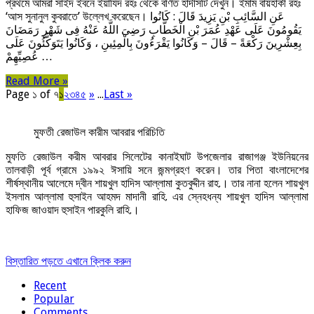
প্রথমে আমরা সাইদ ইবনে ইয়াযিদ রহঃ থেকে বর্ণিত হাদীসটি দেখুন। ইমাম বায়হাকী রহঃ
‘আস সুনানুল কুবরাতে’ উল্লেখ করেছেন। عَنِ السَّائِبِ بْنِ يَزِيدَ قَالَ : كَانُوا
يَقُومُونَ عَلَى عَهْدِ عُمَرَ بْنِ الْخَطَّابِ رَضِىَ اللَّهُ عَنْهُ فِى شَهْرِ رَمَضَانَ
بِعِشْرِينَ رَكْعَةً – قَالَ – وَكَانُوا يَقْرَءُونَ بِالْمِئِينِ ، وَكَانُوا يَتَوَكَّئُونَ عَلَى
عُصِيِّهِمْ …
Read More »
Page ১ of ৭
১
২
৩
৪
৫
»
...
Last »
মুফতী রেজাউল কারীম আবরার পরিচিতি
মুফতি রেজাউল করীম আবরার সিলেটের কানাইঘাট উপজেলার রাজাগঞ্জ ইউনিয়নের
তালবাড়ী পূর্ব গ্রামে ১৯৯২ ঈসায়ি সনে জন্মগ্রহণ করেন। তার পিতা বাংলাদেশের
শীর্ষস্থানীয় আলেমে দ্বীন শায়খুল হাদিস আল্লামা কুতবুদ্দীন রাহ.। তার নানা হলেন শায়খুল
ইসলাম আল্লামা হুসাইন আহমদ মাদানী রাহি. এর স্নেহধন্য শায়খুল হাদিস আল্লামা
হাফিজ জাওয়াদ হুসাইন পারকুলি রাহি.।
বিস্তারিত পড়তে এখানে ক্লিক করুন
Recent
Popular
Comments