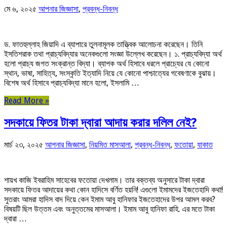
মে ৬, ২০২৫
আপনার জিজ্ঞাসা
,
প্রবন্ধ-নিবন্ধ
ড. ফাতহুল্লাহ জিয়াদি এ ব্যাপারে তুলনামূলক তাত্ত্বিক আলোচনা করেছেন। তিনি
ইসতিশরাক তথা প্রাচ্যবিদ্যার অনেকগুলো সংজ্ঞা উল্লেখ করেছেন। ১. প্রাচ্যবিদ্যা অর্থ
হলো প্রাচ্য জগত সংক্রান্ত বিদ্যা। ব্যাপক অর্থ হিসাবে ধরলে প্রাচ্যের যে কোনো
স্থান, ভাষা, সাহিত্য, সংস্কৃতি ইত্যাদি নিয়ে যে কোনো পাশ্চাত্যের গবেষণাকে বুঝায়।
বিশেষ অর্থ হিসাবে প্রাচ্যবিদ্যা মানে হলো, ইসলামি …
Read More »
সদকায়ে ফিতর টাকা দ্বারা আদায় করার দলিল নেই?
মার্চ ২৩, ২০২৫
আপনার জিজ্ঞাসা
,
নিয়মিত মাসআলা
,
প্রবন্ধ-নিবন্ধ
,
ফতোয়া
,
যাকাত
শায়খ কাজি ইবরাহিম সাহেবের ফতোয়া দেখলাম। তার বক্তব্য অনুসারে টাকা দ্বারা
সদকায়ে ফিতর আদায়ের কথা কোন হাদিসে বর্ণিত হয়নি! এগুলো ইমামদের ইজতেহাদি কথা!
সুতরাং আমরা হাদিস বাদ দিয়ে কেন ইমাম আবু হানিফার ইজতেহাদের উপর আমল করব?
বিষয়টি ছিল উত্তম এবং অনুত্তমের মাসআলা। ইমাম আবু হানিফা রাহি. এর মতে টাকা
দ্বারা …